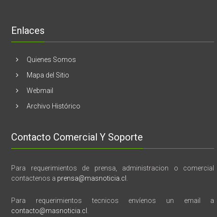
de
libro
“28
de
Enlaces
marzo
vida,
tragedia
y
Quienes Somos
memoria”
Mapa del Sitio
Webmail
Archivo Histórico
Contacto Comercial Y Soporte
Para requerimientos de prensa, administracion o comercial
contactenos a
prensa@masnoticia.cl
.
Para requerimientos tecnicos envíenos un email a
contacto@masnoticia.cl
.