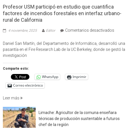
Profesor USM participó en estudio que cuantifica
factores de incendios forestales en interfaz urbano-
rural de California
en
Comentarios desactivados
4 noviembre, 2025
Editor
Profes
USM
Daniel San Martín, del Departamento de Informática, desarrolló una
partici
pasantía en el Fire Research Lab de la UC Berkeley, donde se gestó la
en
investigación
estudio
que
Comparte esto:
cuantif
WhatsApp
Imprimir
factore
de
Correo electrónico
incendi
foresta
Leer más
en
interfaz
Limache: Agricultor de la comuna enseñara
urbano
técnicas de producción sustentable a futuros
rural
chef de la región
de