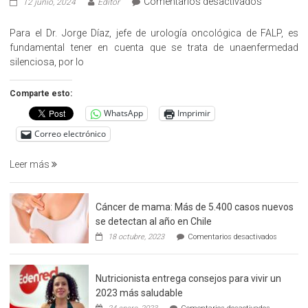
en
Comentarios desactivados
12 junio, 2024
Editor
«Hazte
Cargo»,
Para el Dr. Jorge Díaz, jefe de urología oncológica de FALP, es
promueve
fundamental tener en cuenta que se trata de unaenfermedad
la
silenciosa, por lo
detección
precoz
Comparte esto:
del
WhatsApp
Imprimir
cáncer
de
Correo electrónico
prostata
Leer más
Cáncer de mama: Más de 5.400 casos nuevos
se detectan al año en Chile
en
18 octubre, 2023
Comentarios desactivados
Cáncer
de
mama:
Nutricionista entrega consejos para vivir un
Más
de
2023 más saludable
5.400
en