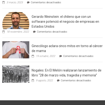
en
3 marzo, 2023
Comentarios desactivados
Californ
Limache:
Agricultor
de
Gerardo Weinstein: el chileno que con un
la
comuna
software potenció el negocio de empresas en
enseñara
Estados Unidos
técnicas
en
de
18 noviembre, 2022
Comentarios desactivados
Gerardo
producción
Weinstein:
sustentable
el
a
Ginecólogo aclara cinco mitos en torno al cáncer
chileno
futuros
que
chef
de mama
con
de
en
19 octubre, 2022
Comentarios desactivados
un
la
Ginecólog
software
región
aclara
potenció
cinco
el
Nogales: En El Melón realizaran lanzamiento de
mitos
negocio
en
libro “28 de marzo vida, tragedia y memoria”
de
torno
empresas
en
9 agosto, 2022
Comentarios desactivados
al
en
Nogales:
cáncer
Estados
En
de
Unidos
El
mama
Melón
realizaran
lanzamient