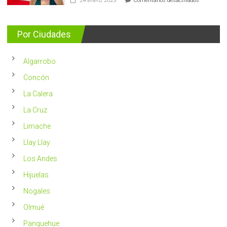
24 enero, 2023
Comentarios desactivados
casos
Nutricionis
nuevos
entrega
se
consejos
detectan
para
Por Ciudades
al
vivir
año
un
en
2023
Chile
Algarrobo
más
saludable
Concón
La Calera
La Cruz
Limache
Llay Llay
Los Andes
Hijuelas
Nogales
Olmué
Panquehue