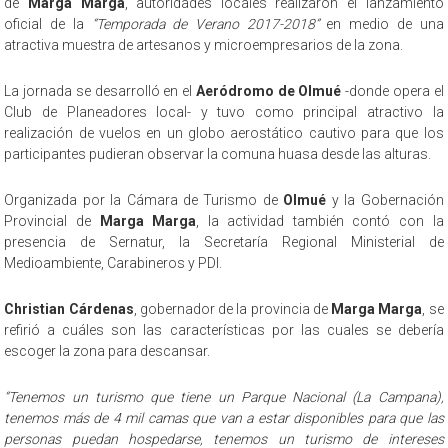
de
Marga Marga
, autoridades locales realizaron el lanzamiento
oficial de la
“Temporada de Verano 2017-2018”
en medio de una
atractiva muestra de artesanos y microempresarios de la zona.
La jornada se desarrolló en el
Aeródromo de Olmué
-donde opera el
Club de Planeadores local- y tuvo como principal atractivo la
realización de vuelos en un globo aerostático cautivo para que los
participantes pudieran observar la comuna huasa desde las alturas.
Organizada por la Cámara de Turismo de
Olmué
y la Gobernación
Provincial de
Marga Marga
, la actividad también contó con la
presencia de Sernatur, la Secretaría Regional Ministerial de
Medioambiente, Carabineros y PDI.
Christian Cárdenas
, gobernador de la provincia de
Marga Marga
, se
refirió a cuáles son las características por las cuales se debería
escoger la zona para descansar.
“Tenemos un turismo que tiene un Parque Nacional (La Campana),
tenemos más de 4 mil camas que van a estar disponibles para que las
personas puedan hospedarse, tenemos un turismo de intereses