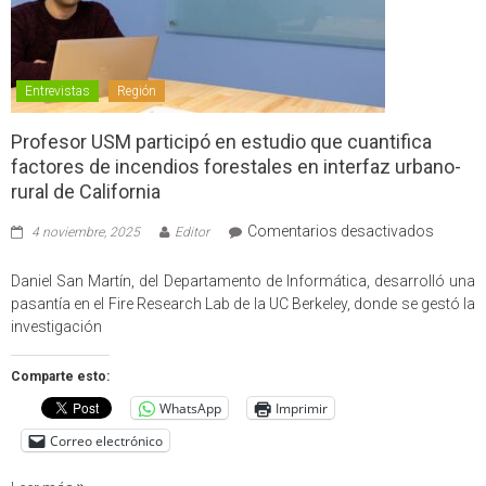
Entrevistas
Región
Profesor USM participó en estudio que cuantifica
factores de incendios forestales en interfaz urbano-
rural de California
en
Comentarios desactivados
4 noviembre, 2025
Editor
Profes
USM
Daniel San Martín, del Departamento de Informática, desarrolló una
partici
pasantía en el Fire Research Lab de la UC Berkeley, donde se gestó la
en
investigación
estudio
que
Comparte esto:
cuantif
WhatsApp
Imprimir
factore
de
Correo electrónico
incendi
foresta