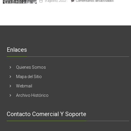
9 agosto, 2022
Comentarios desactivados
al
en
Nogales:
cáncer
Estados
En
de
Unidos
El
mama
Melón
realizaran
lanzamient
de
libro
“28
de
Enlaces
marzo
vida,
tragedia
y
Quienes Somos
memoria”
Mapa del Sitio
Webmail
Archivo Histórico
Contacto Comercial Y Soporte