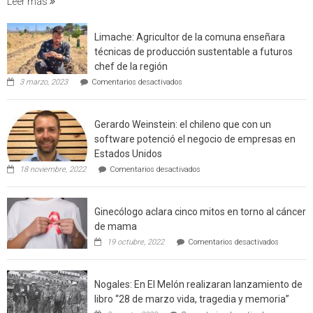
Leer más
en
interfaz
Limache: Agricultor de la comuna enseñara
urbano
técnicas de producción sustentable a futuros
rural
chef de la región
de
en
3 marzo, 2023
Comentarios desactivados
Californ
Limache:
Agricultor
de
Gerardo Weinstein: el chileno que con un
la
comuna
software potenció el negocio de empresas en
enseñara
Estados Unidos
técnicas
en
de
18 noviembre, 2022
Comentarios desactivados
Gerardo
producción
Weinstein:
sustentable
el
a
Ginecólogo aclara cinco mitos en torno al cáncer
chileno
futuros
que
chef
de mama
con
de
en
19 octubre, 2022
Comentarios desactivados
un
la
Ginecólog
software
región
aclara
potenció
cinco
el
Nogales: En El Melón realizaran lanzamiento de
mitos
negocio
en
libro “28 de marzo vida, tragedia y memoria”
de
torno
empresas
en