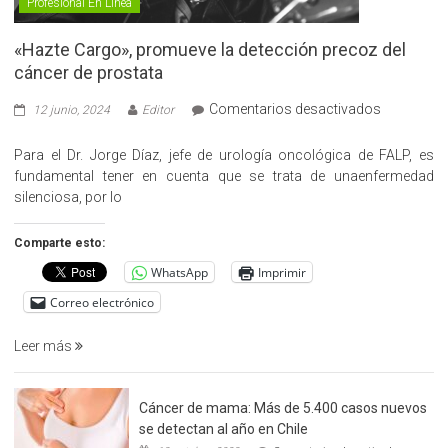
Profesional En Línea
«Hazte Cargo», promueve la detección precoz del
cáncer de prostata
en
Comentarios desactivados
12 junio, 2024
Editor
«Hazte
Cargo»,
Para el Dr. Jorge Díaz, jefe de urología oncológica de FALP, es
promueve
fundamental tener en cuenta que se trata de unaenfermedad
la
silenciosa, por lo
detección
precoz
Comparte esto:
del
WhatsApp
Imprimir
cáncer
de
Correo electrónico
prostata
Leer más
Cáncer de mama: Más de 5.400 casos nuevos
se detectan al año en Chile
en