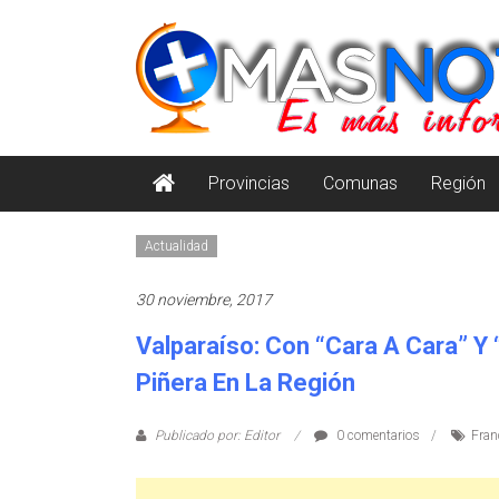
Saltar
masnoticia.cl
al
contenido
Es
Más
Información
Provincias
Comunas
Región
Actualidad
30 noviembre, 2017
Valparaíso: Con “cara A Cara” Y
Piñera En La Región
Publicado por: Editor
0 comentarios
Fran