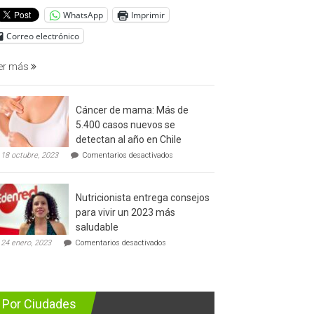
del
WhatsApp
Imprimir
cáncer
de
Correo electrónico
prostata
er más
Cáncer de mama: Más de
5.400 casos nuevos se
detectan al año en Chile
en
18 octubre, 2023
Comentarios desactivados
Cáncer
de
mama:
Nutricionista entrega consejos
Más
de
para vivir un 2023 más
5.400
saludable
casos
en
nuevos
24 enero, 2023
Comentarios desactivados
Nutricionista
se
entrega
detectan
consejos
al
para
año
vivir
en
Por Ciudades
un
Chile