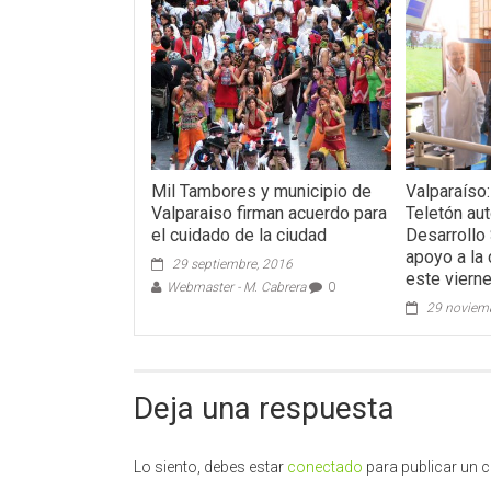
Mil Tambores y municipio de
Valparaíso:
Valparaiso firman acuerdo para
Teletón au
el cuidado de la ciudad
Desarrollo 
apoyo a la 
29 septiembre, 2016
este viern
Webmaster - M. Cabrera
0
29 noviem
Deja una respuesta
Lo siento, debes estar
conectado
para publicar un 