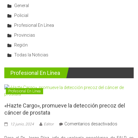
General
Policial
Profesional En Línea
Provincias
Región
Todas la Noticias
Profesional En Línea
Profesional En Línea
«Hazte Cargo», promueve la detección precoz del
cáncer de prostata
en
Comentarios desactivados
12 junio, 2024
Editor
«Hazte
Cargo»,
Para el Dr. Jorge Díaz, jefe de urología oncológica de FALP, es