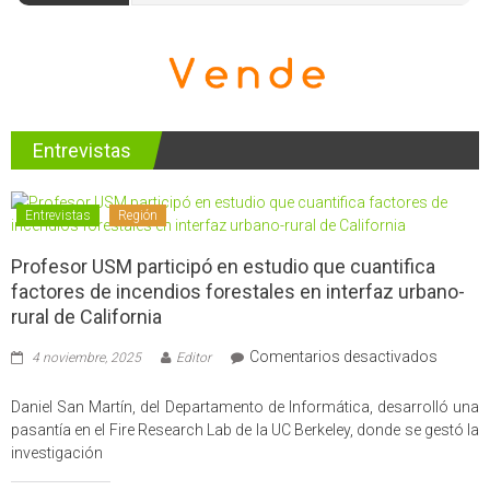
Entrevistas
Entrevistas
Región
Profesor USM participó en estudio que cuantifica
factores de incendios forestales en interfaz urbano-
rural de California
en
Comentarios desactivados
4 noviembre, 2025
Editor
Profes
USM
Daniel San Martín, del Departamento de Informática, desarrolló una
partici
pasantía en el Fire Research Lab de la UC Berkeley, donde se gestó la
en
investigación
estudio