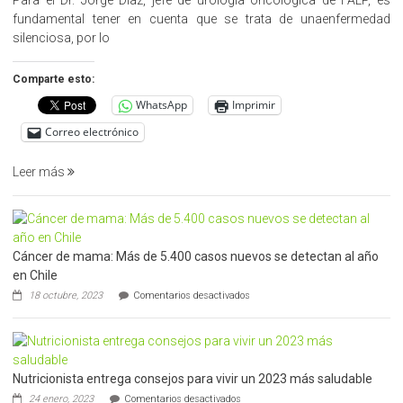
promueve
fundamental tener en cuenta que se trata de unaenfermedad
la
silenciosa, por lo
detección
precoz
Comparte esto:
del
WhatsApp
Imprimir
cáncer
de
Correo electrónico
prostata
Leer más
Cáncer de mama: Más de 5.400 casos nuevos se detectan al año
en Chile
en
18 octubre, 2023
Comentarios desactivados
Cáncer
de
mama:
Más
de
Nutricionista entrega consejos para vivir un 2023 más saludable
5.400
casos
en
24 enero, 2023
Comentarios desactivados