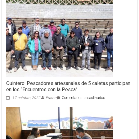
Quintero: Pescadores artesanales de 5 caletas participan
en los “Encuentros con la Pesca”
en
17 octubre, 2022
Editor
Comentarios desactivados
Quintero:
Pescadores
artesanales
de
5
caletas
participan