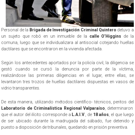
Personal de la
Brigada de Investigación Criminal
Quintero
detuvo a
un sujeto que robó en un inmueble de la
calle O’Higgins
de la
comuna, luego que se individualizara al antisocial cotejando huellas
dactilares que se encontraron en la vivienda afectada.
Según los antecedentes aportados por la policía civil, la diligencia se
gestó cuando se cursó la denuncia por parte de la víctima,
realizándose las primeras diligencias en el lugar, entre ellas, se
levantaron tres trozos de huellas dactilares dispuestas en vasos de
vidrio transparentes.
De esta manera, utilizando métodos científico- técnicos, peritos del
Laboratorio de Criminalística Regional Valparaíso
, determinaron
que el autor del ilícito corresponde a
L.A.I.V
., de
18 años
, el que luego
de ser ubicado durante la madrugada del sábado, fue detenido y
puesto a disposición de tribunales, quedando en prisión preventiva.