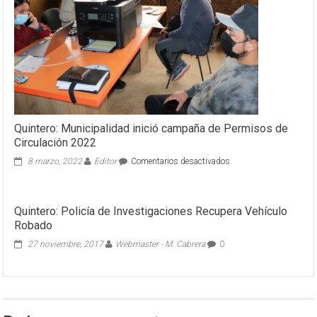
en
los
“Encuentros
con
la
Pesca”
Quintero: Municipalidad inició campaña de Permisos de
Circulación 2022
en
8 marzo, 2022
Editor
Comentarios desactivados
Quintero:
Municipalidad
inició
Quintero: Policía de Investigaciones Recupera Vehículo
campaña
Robado
de
Permisos
27 noviembre, 2017
Webmaster - M. Cabrera
0
de
Circulación
2022