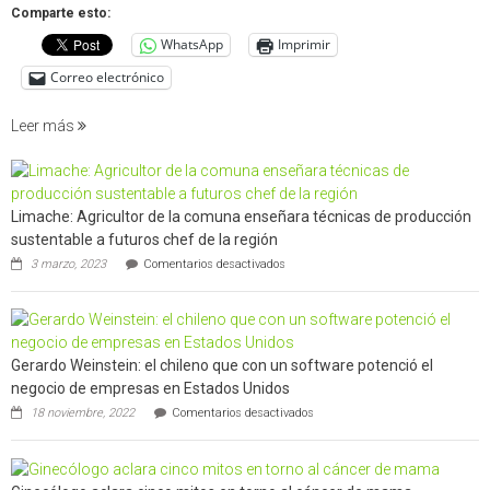
que
Comparte esto:
cuantif
WhatsApp
Imprimir
factore
de
Correo electrónico
incendi
foresta
Leer más
en
interfaz
urbano
rural
Limache: Agricultor de la comuna enseñara técnicas de producción
de
sustentable a futuros chef de la región
Californ
en
3 marzo, 2023
Comentarios desactivados
Limache:
Agricultor
de
la
comuna
Gerardo Weinstein: el chileno que con un software potenció el
enseñara
técnicas
negocio de empresas en Estados Unidos
de
en
18 noviembre, 2022
Comentarios desactivados
producción
Gerardo
sustentable
Weinstein:
a
el
futuros
chileno
chef