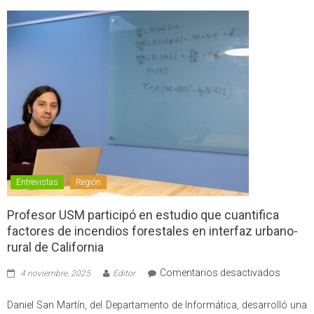
Entrevistas
Región
Profesor USM participó en estudio que cuantifica
factores de incendios forestales en interfaz urbano-
rural de California
en
Comentarios desactivados
4 noviembre, 2025
Editor
Profes
USM
Daniel San Martín, del Departamento de Informática, desarrolló una