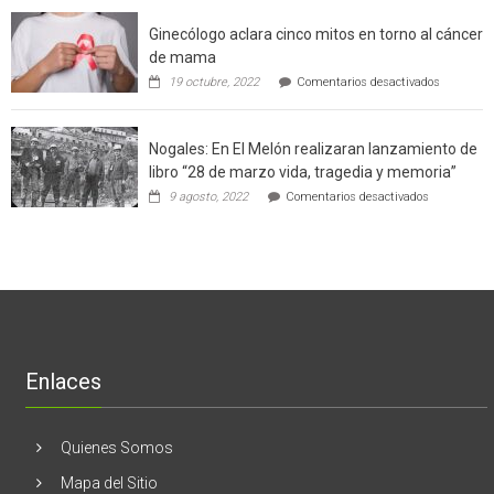
sustentable
el
a
Ginecólogo aclara cinco mitos en torno al cáncer
chileno
futuros
que
chef
de mama
con
de
en
19 octubre, 2022
Comentarios desactivados
un
la
Ginecólog
software
región
aclara
potenció
cinco
el
Nogales: En El Melón realizaran lanzamiento de
mitos
negocio
en
libro “28 de marzo vida, tragedia y memoria”
de
torno
empresas
en
9 agosto, 2022
Comentarios desactivados
al
en
Nogales:
cáncer
Estados
En
de
Unidos
El
mama
Melón
realizaran
lanzamient
de
libro
“28
de
Enlaces
marzo
vida,
tragedia
y
Quienes Somos
memoria”
Mapa del Sitio