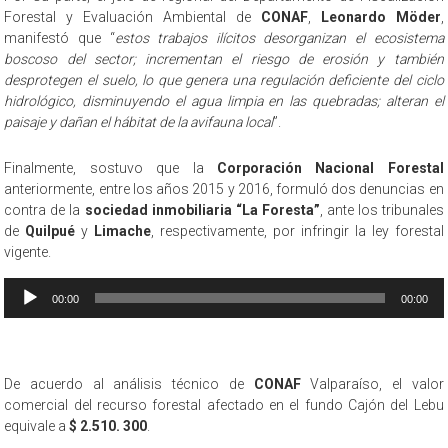
Forestal y Evaluación Ambiental de
CONAF
,
Leonardo Möder
,
manifestó que “
estos trabajos ilícitos desorganizan el ecosistema
boscoso del sector; incrementan el riesgo de erosión y también
desprotegen el suelo, lo que genera una regulación deficiente del ciclo
hidrológico, disminuyendo el agua limpia en las quebradas; alteran el
paisaje y dañan el hábitat de la avifauna local
”.
Finalmente, sostuvo que la
Corporación Nacional Forestal
anteriormente, entre los años 2015 y 2016, formuló dos denuncias en
contra de la
sociedad inmobiliaria “La Foresta”
, ante los tribunales
de
Quilpué
y
Limache
, respectivamente, por infringir la ley forestal
vigente.
Reproductor
00:00
00:00
de
audio
De acuerdo al análisis técnico de
CONAF
Valparaíso, el valor
comercial del recurso forestal afectado en el fundo Cajón del Lebu
equivale a
$ 2.510. 300
.