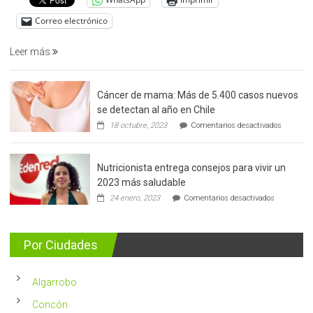
cáncer
de
Correo electrónico
prostata
Leer más
Cáncer de mama: Más de 5.400 casos nuevos
se detectan al año en Chile
en
18 octubre, 2023
Comentarios desactivados
Cáncer
de
mama:
Nutricionista entrega consejos para vivir un
Más
de
2023 más saludable
5.400
en
24 enero, 2023
Comentarios desactivados
casos
Nutricionis
nuevos
entrega
se
consejos
detectan
para
Por Ciudades
al
vivir
año
un
en
2023
Chile
Algarrobo
más
saludable
Concón