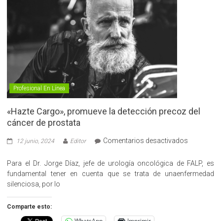
Profesional En Línea
«Hazte Cargo», promueve la detección precoz del
cáncer de prostata
en
Comentarios desactivados
12 junio, 2024
Editor
«Hazte
Cargo»,
Para el Dr. Jorge Díaz, jefe de urología oncológica de FALP, es
promueve
fundamental tener en cuenta que se trata de unaenfermedad
la
silenciosa, por lo
detección
precoz
Comparte esto:
del
WhatsApp
Imprimir