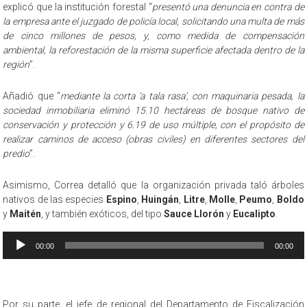
explicó que la institución forestal “
presentó una denuncia en contra de
la empresa ante el juzgado de policía local, solicitando una multa de más
de cinco millones de pesos, y, como medida de compensación
ambiental, la reforestación de la misma superficie afectada dentro de la
región
”.
Añadió que “
mediante la corta ‘a tala rasa’, con maquinaria pesada, la
sociedad inmobiliaria eliminó 15.10 hectáreas de bosque nativo de
conservación y protección y 6.19 de uso múltiple, con el propósito de
realizar caminos de acceso (obras civiles) en diferentes sectores del
predio
”.
Asimismo, Correa detalló que la organización privada taló árboles
nativos de las especies
Espino
,
Huingán
,
Litre
,
Molle
,
Peumo
,
Boldo
y
Maitén
, y también exóticos, del tipo
Sauce Llorón
y
Eucalipto
.
Reproductor
00:00
00:00
de
audio
Por su parte, el jefe de regional del Departamento de Fiscalización