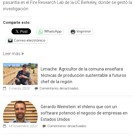
partici
pasantía en el Fire Research Lab de la UC Berkeley, donde se gestó la
en
investigación
estudio
que
Comparte esto:
cuantif
WhatsApp
Imprimir
factore
de
Correo electrónico
incendi
foresta
Leer más
en
interfaz
Limache: Agricultor de la comuna enseñara
urbano
técnicas de producción sustentable a futuros
rural
chef de la región
de
en
3 marzo, 2023
Comentarios desactivados
Californ
Limache:
Agricultor
de
Gerardo Weinstein: el chileno que con un
la
comuna
software potenció el negocio de empresas en
enseñara
Estados Unidos
técnicas
en
de
18 noviembre, 2022
Comentarios desactivados
Gerardo
producción
Weinstein: