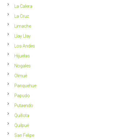
La Calera
La Cruz
Limache
Llay Llay
Los Andes
Hijuelas
Nogales
Olmué
Panquehue
Papudo
Putaendo
Quillota
Quilpué
San Felipe