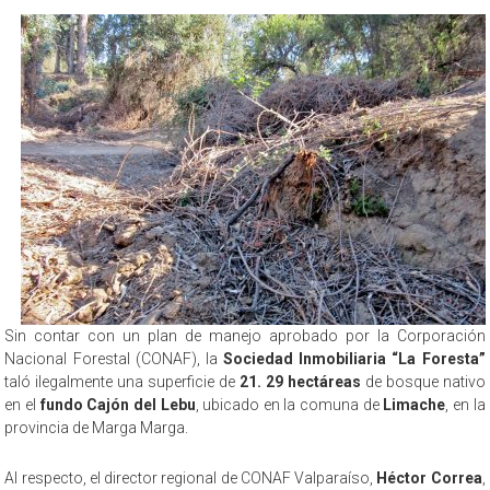
Sin contar con un plan de manejo aprobado por la Corporación
Nacional Forestal (CONAF), la
Sociedad Inmobiliaria “La Foresta”
taló ilegalmente una superficie de
21. 29 hectáreas
de bosque nativo
en el
fundo Cajón del Lebu
, ubicado en la comuna de
Limache
, en la
provincia de Marga Marga.
Al respecto, el director regional de CONAF Valparaíso,
Héctor Correa
,