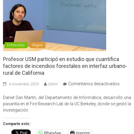
Entrevistas
Región
Profesor USM participó en estudio que cuantifica
factores de incendios forestales en interfaz urbano-
rural de California
en
Comentarios desactivados
4 noviembre, 2025
Editor
Profes
USM
Daniel San Martín, del Departamento de Informática, desarrolló una
partici
pasantía en el Fire Research Lab de la UC Berkeley, donde se gestó la
en
investigación
estudio
que
Comparte esto:
cuantif
WhatsApp
Imprimir
factore