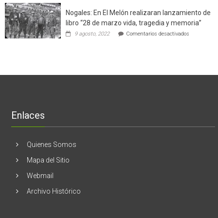
potenció
cinco
el
Nogales: En El Melón realizaran lanzamiento de
mitos
negocio
en
libro “28 de marzo vida, tragedia y memoria”
de
torno
empresas
en
9 agosto, 2022
Comentarios desactivados
al
en
Nogales:
cáncer
Estados
En
de
Unidos
El
mama
Melón
realizaran
lanzamient
de
libro
“28
de
Enlaces
marzo
vida,
tragedia
y
Quienes Somos
memoria”
Mapa del Sitio
Webmail
Archivo Histórico