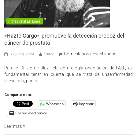
Profesional En Línea
«Hazte Cargo», promueve la detección precoz del
cáncer de prostata
en
Comentarios desactivados
12 junio, 2024
Editor
«Hazte
Cargo»,
Para el Dr. Jorge Díaz, jefe de urología oncológica de FALP, es
promueve
fundamental tener en cuenta que se trata de unaenfermedad
la
silenciosa, por lo
detección
precoz
Comparte esto:
del
WhatsApp
Imprimir
cáncer
de
Correo electrónico
prostata
Leer más