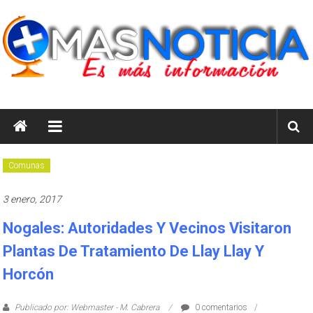
Saltar
al
contenido
masnoticia.cl
Es
Más
Información
Comunas
3 enero, 2017
Nogales: Autoridades Y Vecinos Visitaron
Plantas De Tratamiento De Llay Llay Y
Horcón
Publicado por: Webmaster - M. Cabrera
0 comentarios