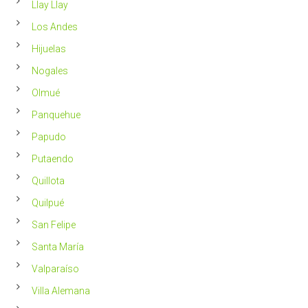
Llay Llay
Los Andes
Hijuelas
Nogales
Olmué
Panquehue
Papudo
Putaendo
Quillota
Quilpué
San Felipe
Santa María
Valparaíso
Villa Alemana