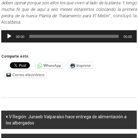
deben opinar porque son ellos los que viven al lado de la planta. Y tengo
mucha fe que de aquí a seis meses estaremos colocando la primera
piedra de la nueva Planta de Tratamiento para El Melón
”, concluyó la
Alcaldesa.
Reproductor
00:00
00:00
de
audio
Comparte esto:
WhatsApp
Imprimir
Correo electrónico
Navegación
V Región: Junaeb Valparaíso hace entrega de alimentación a
los albergados
de
entradas