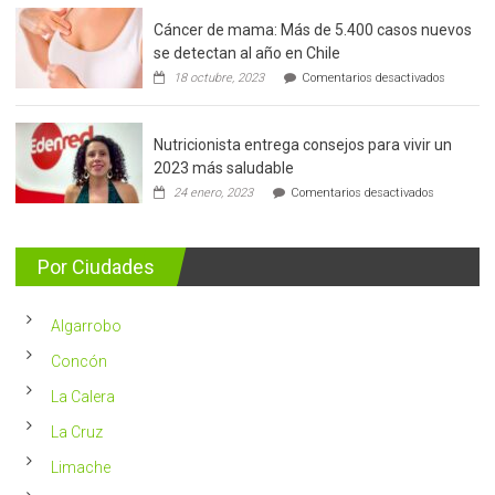
Cáncer de mama: Más de 5.400 casos nuevos
se detectan al año en Chile
en
18 octubre, 2023
Comentarios desactivados
Cáncer
de
mama:
Nutricionista entrega consejos para vivir un
Más
de
2023 más saludable
5.400
en
24 enero, 2023
Comentarios desactivados
casos
Nutricionis
nuevos
entrega
se
consejos
detectan
para
Por Ciudades
al
vivir
año
un
en
2023
Chile
Algarrobo
más
saludable
Concón
La Calera
La Cruz
Limache