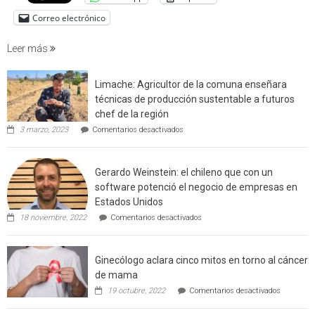
de
Correo electrónico
incendi
foresta
Leer más
en
interfaz
Limache: Agricultor de la comuna enseñara
urbano
técnicas de producción sustentable a futuros
rural
chef de la región
de
en
3 marzo, 2023
Comentarios desactivados
Californ
Limache:
Agricultor
de
Gerardo Weinstein: el chileno que con un
la
comuna
software potenció el negocio de empresas en
enseñara
Estados Unidos
técnicas
en
de
18 noviembre, 2022
Comentarios desactivados
Gerardo
producción
Weinstein:
sustentable
el
a
Ginecólogo aclara cinco mitos en torno al cáncer
chileno
futuros
que
chef
de mama
con
de
en
19 octubre, 2022
Comentarios desactivados
un
la
Ginecólog
software
región
aclara