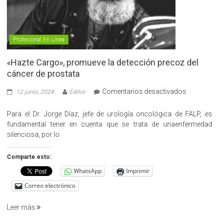
Profesional En Línea
«Hazte Cargo», promueve la detección precoz del
cáncer de prostata
en
Comentarios desactivados
12 junio, 2024
Editor
«Hazte
Cargo»,
Para el Dr. Jorge Díaz, jefe de urología oncológica de FALP, es
promueve
fundamental tener en cuenta que se trata de unaenfermedad
la
silenciosa, por lo
detección
precoz
Comparte esto:
del
WhatsApp
Imprimir
cáncer
de
Correo electrónico
prostata
Leer más