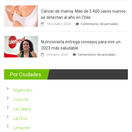
Cáncer de mama: Más de 5.400 casos nuevos
se detectan al año en Chile
en
18 octubre, 2023
Comentarios desactivados
Cáncer
de
mama:
Nutricionista entrega consejos para vivir un
Más
de
2023 más saludable
5.400
en
24 enero, 2023
Comentarios desactivados
casos
Nutricionis
nuevos
entrega
se
consejos
detectan
para
Por Ciudades
al
vivir
año
un
en
2023
Chile
Algarrobo
más
saludable
Concón
La Calera
La Cruz
Limache