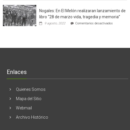
aclara
potenció
cinco
el
Nogales: En El Melón realizaran lanzamiento de
mitos
negocio
en
libro “28 de marzo vida, tragedia y memoria”
de
torno
empresas
en
9 agosto, 2022
Comentarios desactivados
al
en
Nogales:
cáncer
Estados
En
de
Unidos
El
mama
Melón
realizaran
lanzamient
de
libro
“28
de
Enlaces
marzo
vida,
tragedia
y
Quienes Somos
memoria”
Mapa del Sitio
Webmail
Archivo Histórico