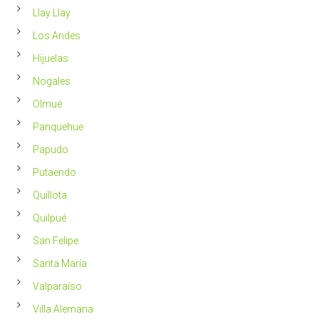
Llay Llay
Los Andes
Hijuelas
Nogales
Olmué
Panquehue
Papudo
Putaendo
Quillota
Quilpué
San Felipe
Santa María
Valparaíso
Villa Alemana