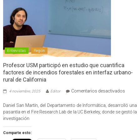
Entrevistas
Región
Profesor USM participó en estudio que cuantifica
factores de incendios forestales en interfaz urbano-
rural de California
en
Comentarios desactivados
4 noviembre, 2025
Editor
Profes
USM
Daniel San Martín, del Departamento de Informática, desarrolló una
partici
pasantía en el Fire Research Lab de la UC Berkeley, donde se gestó la
en
investigación
estudio
que
Comparte esto:
cuantif