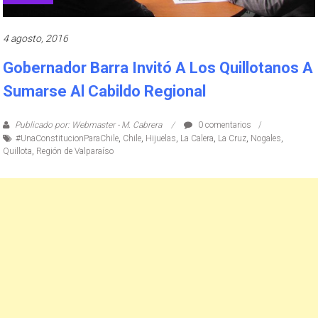
4 agosto, 2016
Gobernador Barra Invitó A Los Quillotanos A
Sumarse Al Cabildo Regional
Publicado por: Webmaster - M. Cabrera
0 comentarios
#UnaConstitucionParaChile
,
Chile
,
Hijuelas
,
La Calera
,
La Cruz
,
Nogales
,
Quillota
,
Región de Valparaíso