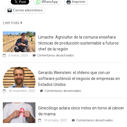
WhatsApp
Imprimir
factore
de
Correo electrónico
incendi
foresta
Leer más
en
interfaz
Limache: Agricultor de la comuna enseñara
urbano
técnicas de producción sustentable a futuros
rural
chef de la región
de
en
3 marzo, 2023
Comentarios desactivados
Californ
Limache:
Agricultor
de
Gerardo Weinstein: el chileno que con un
la
comuna
software potenció el negocio de empresas en
enseñara
Estados Unidos
técnicas
en
de
18 noviembre, 2022
Comentarios desactivados
Gerardo
producción
Weinstein:
sustentable
el
a
Ginecólogo aclara cinco mitos en torno al cáncer
chileno
futuros
que
chef
de mama
con
de
en
19 octubre, 2022
Comentarios desactivados
un
la
Ginecólog
software
región