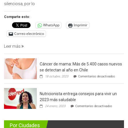
la
silenciosa, por lo
detección
precoz
Comparte esto:
del
WhatsApp
Imprimir
cáncer
de
Correo electrónico
prostata
Leer más
Cáncer de mama: Más de 5.400 casos nuevos
se detectan al año en Chile
en
18 octubre, 2023
Comentarios desactivados
Cáncer
de
mama:
Nutricionista entrega consejos para vivir un
Más
de
2023 más saludable
5.400
en
24 enero, 2023
Comentarios desactivados
casos
Nutricionis
nuevos
entrega
se
consejos
detectan
para
Por Ciudades
al
vivir