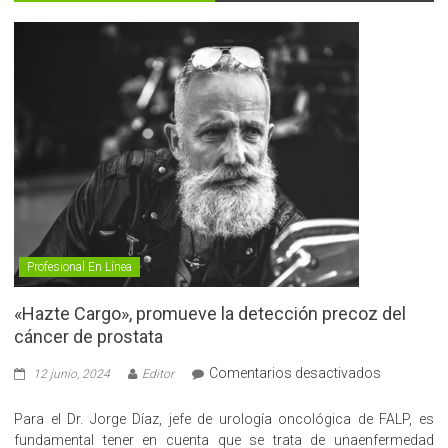
Profesional En Línea
«Hazte Cargo», promueve la detección precoz del
cáncer de prostata
en
Comentarios desactivados
12 junio, 2024
Editor
«Hazte
Cargo»,
Para el Dr. Jorge Díaz, jefe de urología oncológica de FALP, es
promueve
fundamental tener en cuenta que se trata de unaenfermedad