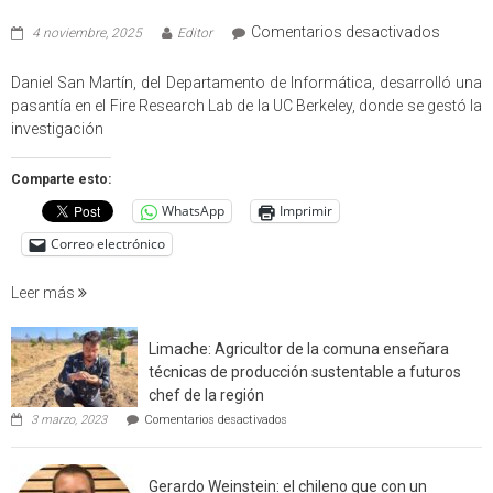
en
Comentarios desactivados
4 noviembre, 2025
Editor
Profes
USM
Daniel San Martín, del Departamento de Informática, desarrolló una
partici
pasantía en el Fire Research Lab de la UC Berkeley, donde se gestó la
en
investigación
estudio
que
Comparte esto:
cuantif
WhatsApp
Imprimir
factore
de
Correo electrónico
incendi
foresta
Leer más
en
interfaz
Limache: Agricultor de la comuna enseñara
urbano
técnicas de producción sustentable a futuros
rural
chef de la región
de
en
3 marzo, 2023
Comentarios desactivados
Californ
Limache:
Agricultor
de
Gerardo Weinstein: el chileno que con un
la