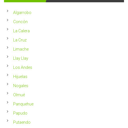
año
un
en
2023
Chile
Algarrobo
más
saludable
Concón
La Calera
La Cruz
Limache
Llay Llay
Los Andes
Hijuelas
Nogales
Olmué
Panquehue
Papudo
Putaendo