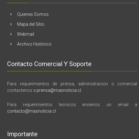
vida,
tragedia
y
Quienes Somos
memoria”
Mapa del Sitio
Webmail
Archivo Histórico
Contacto Comercial Y Soporte
Para requerimientos de prensa, administracion o comercial
contactenos a
prensa@masnoticia.cl
.
Para requerimientos tecnicos envíenos un email a
contacto@masnoticia.cl
.
Importante