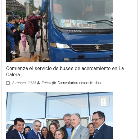
Comienza el servicio de buses de acercamiento en La
Calera
en
3 marzo, 2025
Editor
Comentarios desactivados
Comienza
el
servicio
de
buses
de
acercamiento
en
La
Calera