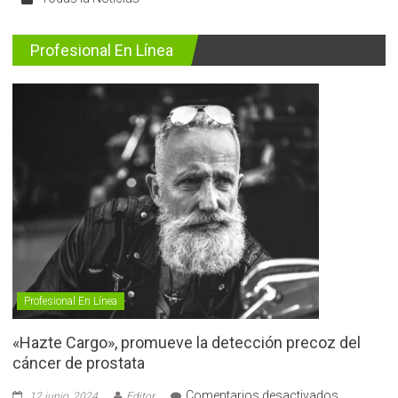
Profesional En Línea
Profesional En Línea
«Hazte Cargo», promueve la detección precoz del
cáncer de prostata
en
Comentarios desactivados
12 junio, 2024
Editor