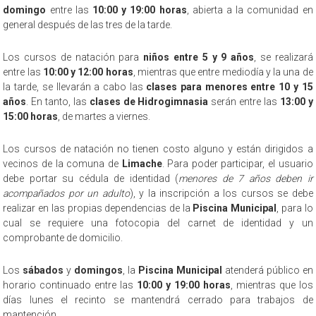
domingo
entre las
10:00 y 19:00 horas
, abierta a la comunidad en
general después de las tres de la tarde.
Los cursos de natación para
niños entre 5 y 9 años
, se realizará
entre las
10:00 y 12:00 horas
, mientras que entre mediodía y la una de
la tarde, se llevarán a cabo las
clases para menores entre 10 y 15
años
. En tanto, las
clases de Hidrogimnasia
serán entre las
13:00 y
15:00 horas
, de martes a viernes.
Los cursos de natación no tienen costo alguno y están dirigidos a
vecinos de la comuna de
Limache
. Para poder participar, el usuario
debe portar su cédula de identidad (
menores de 7 años deben ir
acompañados por un adulto
), y la inscripción a los cursos se debe
realizar en las propias dependencias de la
Piscina Municipal
, para lo
cual se requiere una fotocopia del carnet de identidad y un
comprobante de domicilio.
Los
sábados
y
domingos
, la
Piscina Municipal
atenderá público en
horario continuado entre las
10:00 y 19:00 horas
, mientras que los
días lunes el recinto se mantendrá cerrado para trabajos de
mantención.