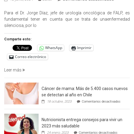
«Hazte
Cargo»,
Para el Dr. Jorge Díaz, jefe de urología oncológica de FALP, es
promueve
fundamental tener en cuenta que se trata de unaenfermedad
la
silenciosa, por lo
detección
precoz
Comparte esto:
del
WhatsApp
Imprimir
cáncer
de
Correo electrónico
prostata
Leer más
Cáncer de mama: Más de 5.400 casos nuevos
se detectan al año en Chile
en
18 octubre, 2023
Comentarios desactivados
Cáncer
de
mama:
Nutricionista entrega consejos para vivir un
Más
de
2023 más saludable
5.400
en
24 enero, 2023
Comentarios desactivados
casos