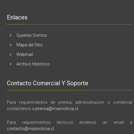
libro
“28
de
Enlaces
marzo
vida,
tragedia
y
Quienes Somos
memoria”
Mapa del Sitio
Webmail
Archivo Histórico
Contacto Comercial Y Soporte
Para requerimientos de prensa, administracion o comercial
contactenos a
prensa@masnoticia.cl
.
Para requerimientos tecnicos envíenos un email a
contacto@masnoticia.cl
.