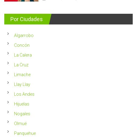
Nutricionis
nuevos
entrega
se
consejos
detectan
para
Por Ciudades
al
vivir
año
un
en
2023
Chile
Algarrobo
más
saludable
Concón
La Calera
La Cruz
Limache
Llay Llay
Los Andes
Hijuelas
Nogales
Olmué
Panquehue