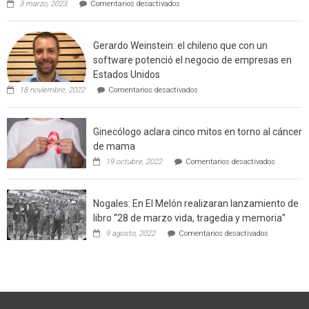
en
3 marzo, 2023
Comentarios desactivados
Californ
Limache:
Agricultor
de
Gerardo Weinstein: el chileno que con un
la
comuna
software potenció el negocio de empresas en
enseñara
Estados Unidos
técnicas
en
de
18 noviembre, 2022
Comentarios desactivados
Gerardo
producción
Weinstein:
sustentable
el
a
Ginecólogo aclara cinco mitos en torno al cáncer
chileno
futuros
que
chef
de mama
con
de
en
19 octubre, 2022
Comentarios desactivados
un
la
Ginecólog
software
región
aclara
potenció
cinco
el
Nogales: En El Melón realizaran lanzamiento de
mitos
negocio
en
libro “28 de marzo vida, tragedia y memoria”
de
torno
empresas
en
9 agosto, 2022
Comentarios desactivados
al
en
Nogales:
cáncer
Estados
En
de
Unidos
El
mama
Melón
realizaran
lanzamient
de