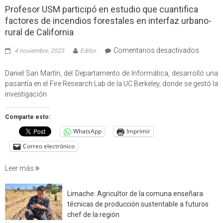
Profesor USM participó en estudio que cuantifica
factores de incendios forestales en interfaz urbano-
rural de California
en
Comentarios desactivados
4 noviembre, 2025
Editor
Profes
USM
Daniel San Martín, del Departamento de Informática, desarrolló una
partici
pasantía en el Fire Research Lab de la UC Berkeley, donde se gestó la
en
investigación
estudio
que
Comparte esto:
cuantif
WhatsApp
Imprimir
factore
de
Correo electrónico
incendi
foresta
Leer más
en
interfaz
Limache: Agricultor de la comuna enseñara
urbano
técnicas de producción sustentable a futuros
rural
chef de la región
de