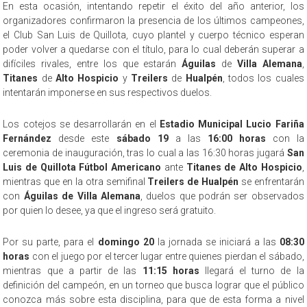
En esta ocasión, intentando repetir el éxito del año anterior, los
organizadores confirmaron la presencia de los últimos campeones,
el Club San Luis de Quillota, cuyo plantel y cuerpo técnico esperan
poder volver a quedarse con el título, para lo cual deberán superar a
difíciles rivales, entre los que estarán
Águilas
de
Villa Alemana
,
Titanes
de
Alto Hospicio
y
Treilers
de
Hualpén
, todos los cuales
intentarán imponerse en sus respectivos duelos.
Los cotejos se desarrollarán en el
Estadio Municipal Lucio Fariña
Fernández
desde este
sábado 19
a las
16:00 horas
con la
ceremonia de inauguración, tras lo cual a las 16:30 horas jugará
San
Luis de Quillota Fútbol Americano
ante
Titanes de Alto Hospicio
,
mientras que en la otra semifinal
Treilers de Hualpén
se enfrentarán
con
Águilas de Villa Alemana
, duelos que podrán ser observados
por quien lo desee, ya que el ingreso será gratuito.
Por su parte, para el
domingo 20
la jornada se iniciará a las
08:30
horas
con el juego por el tercer lugar entre quienes pierdan el sábado,
mientras que a partir de las
11:15 horas
llegará el turno de la
definición del campeón, en un torneo que busca lograr que el público
conozca más sobre esta disciplina, para que de esta forma a nivel