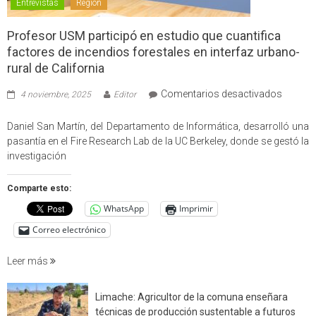
Entrevistas
Región
Profesor USM participó en estudio que cuantifica
factores de incendios forestales en interfaz urbano-
rural de California
en
Comentarios desactivados
4 noviembre, 2025
Editor
Profes
USM
Daniel San Martín, del Departamento de Informática, desarrolló una
partici
pasantía en el Fire Research Lab de la UC Berkeley, donde se gestó la
en
investigación
estudio
que
Comparte esto:
cuantif
WhatsApp
Imprimir
factore
de
Correo electrónico
incendi
foresta
Leer más
en
interfaz
Limache: Agricultor de la comuna enseñara
urbano
técnicas de producción sustentable a futuros
rural