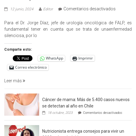
en
Comentarios desactivados
12 junio, 2024
Editor
«Hazte
Cargo»,
Para el Dr. Jorge Díaz, jefe de urología oncológica de FALP, es
promueve
fundamental tener en cuenta que se trata de unaenfermedad
la
silenciosa, por lo
detección
precoz
Comparte esto:
del
WhatsApp
Imprimir
cáncer
de
Correo electrónico
prostata
Leer más
Cáncer de mama: Más de 5.400 casos nuevos
se detectan al año en Chile
en
18 octubre, 2023
Comentarios desactivados
Cáncer
de
mama:
Nutricionista entrega consejos para vivir un
Más
de