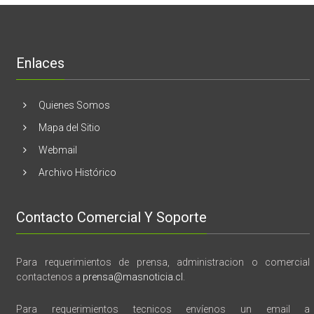
lanzamient
de
libro
“28
de
Enlaces
marzo
vida,
tragedia
y
Quienes Somos
memoria”
Mapa del Sitio
Webmail
Archivo Histórico
Contacto Comercial Y Soporte
Para requerimientos de prensa, administracion o comercial
contactenos a
prensa@masnoticia.cl
.
Para requerimientos tecnicos envíenos un email a