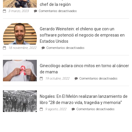
chef de la región
de
en
3 marzo, 2023
Comentarios desactivados
Californ
Limache:
Agricultor
de
Gerardo Weinstein: el chileno que con un
la
comuna
software potenció el negocio de empresas en
enseñara
Estados Unidos
técnicas
en
de
18 noviembre, 2022
Comentarios desactivados
Gerardo
producción
Weinstein:
sustentable
el
a
Ginecólogo aclara cinco mitos en torno al cáncer
chileno
futuros
que
chef
de mama
con
de
en
19 octubre, 2022
Comentarios desactivados
un
la
Ginecólog
software
región
aclara
potenció
cinco
el
Nogales: En El Melón realizaran lanzamiento de
mitos
negocio
en
libro “28 de marzo vida, tragedia y memoria”
de
torno
empresas
en
9 agosto, 2022
Comentarios desactivados
al
en
Nogales:
cáncer
Estados
En
de
Unidos
El
mama
Melón
realizaran