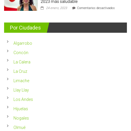
2023 más saludable
5.400
en
24 enero, 2023
Comentarios desactivados
casos
Nutricionis
nuevos
entrega
se
consejos
detectan
para
Por Ciudades
al
vivir
año
un
en
2023
Chile
Algarrobo
más
saludable
Concón
La Calera
La Cruz
Limache
Llay Llay
Los Andes
Hijuelas
Nogales
Olmué