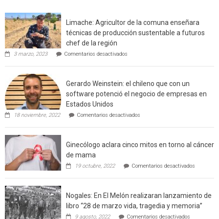
en
interfaz
Limache: Agricultor de la comuna enseñara
urbano
técnicas de producción sustentable a futuros
rural
chef de la región
de
en
3 marzo, 2023
Comentarios desactivados
Californ
Limache:
Agricultor
de
Gerardo Weinstein: el chileno que con un
la
comuna
software potenció el negocio de empresas en
enseñara
Estados Unidos
técnicas
en
de
18 noviembre, 2022
Comentarios desactivados
Gerardo
producción
Weinstein:
sustentable
el
a
Ginecólogo aclara cinco mitos en torno al cáncer
chileno
futuros
que
chef
de mama
con
de
en
19 octubre, 2022
Comentarios desactivados
un
la
Ginecólog
software
región
aclara
potenció
cinco
el
Nogales: En El Melón realizaran lanzamiento de
mitos
negocio
en
libro “28 de marzo vida, tragedia y memoria”
de
torno
empresas
en
9 agosto, 2022
Comentarios desactivados
al