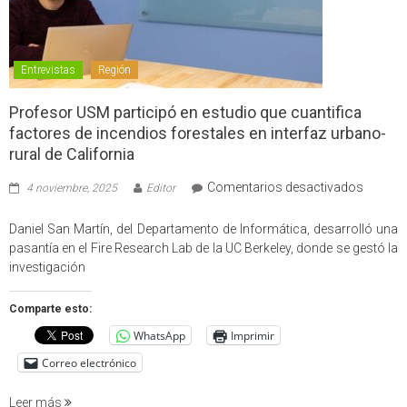
Entrevistas
Región
Profesor USM participó en estudio que cuantifica
factores de incendios forestales en interfaz urbano-
rural de California
en
Comentarios desactivados
4 noviembre, 2025
Editor
Profes
USM
Daniel San Martín, del Departamento de Informática, desarrolló una
partici
pasantía en el Fire Research Lab de la UC Berkeley, donde se gestó la
en
investigación
estudio
que
Comparte esto:
cuantif
WhatsApp
Imprimir
factore
de
Correo electrónico
incendi
foresta
Leer más