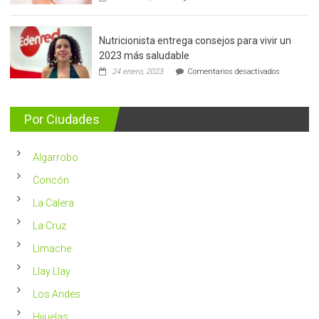
Cáncer
de
mama:
Nutricionista entrega consejos para vivir un
Más
de
2023 más saludable
5.400
en
24 enero, 2023
Comentarios desactivados
casos
Nutricionis
nuevos
entrega
se
consejos
detectan
para
Por Ciudades
al
vivir
año
un
en
2023
Chile
Algarrobo
más
saludable
Concón
La Calera
La Cruz
Limache
Llay Llay
Los Andes
Hijuelas