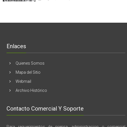
en
Nogales:
cáncer
Estados
En
de
Unidos
El
mama
Melón
realizaran
lanzamient
de
libro
“28
de
Enlaces
marzo
vida,
tragedia
y
Quienes Somos
memoria”
Mapa del Sitio
Webmail
Archivo Histórico
Contacto Comercial Y Soporte
Para requerimientos de prensa, administracion o comercial