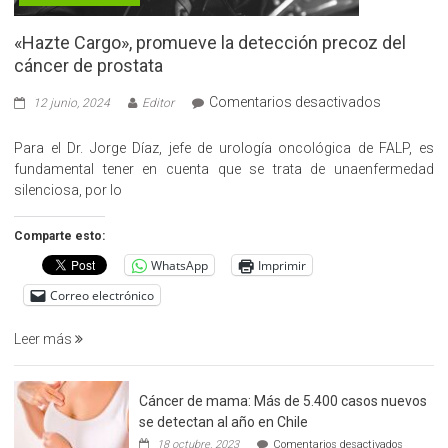
«Hazte Cargo», promueve la detección precoz del
cáncer de prostata
en
Comentarios desactivados
12 junio, 2024
Editor
«Hazte
Cargo»,
Para el Dr. Jorge Díaz, jefe de urología oncológica de FALP, es
promueve
fundamental tener en cuenta que se trata de unaenfermedad
la
silenciosa, por lo
detección
precoz
Comparte esto:
del
WhatsApp
Imprimir
cáncer
de
Correo electrónico
prostata
Leer más
Cáncer de mama: Más de 5.400 casos nuevos
se detectan al año en Chile
en
18 octubre, 2023
Comentarios desactivados