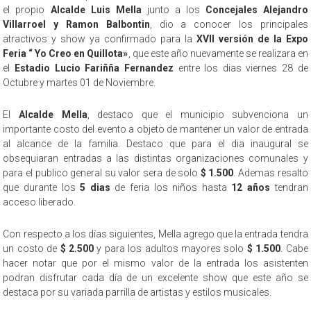
el propio
Alcalde Luis Mella
junto a los
Concejales Alejandro
Villarroel y Ramon Balbontin
, dio a conocer los principales
atractivos y show ya confirmado para la
XVII versión de la Expo
Feria “ Yo Creo en Quillota»
, que este año nuevamente se realizara en
el
Estadio Lucio Fariñña Fernandez
entre los dias viernes 28 de
Octubre y martes 01 de Noviembre.
El
Alcalde Mella
, destaco que el municipio subvenciona un
importante costo del evento a objeto de mantener un valor de entrada
al alcance de la familia. Destaco que para el dia inaugural se
obsequiaran entradas a las distintas organizaciones comunales y
para el publico general su valor sera de solo
$ 1.500
. Ademas resalto
que durante los
5 dias
de feria los niños hasta
12 años
tendran
acceso liberado.
Con respecto a los días siguientes, Mella agrego que la entrada tendra
un costo de
$ 2.500
y para los adultos mayores solo
$ 1.500
. Cabe
hacer notar que por el mismo valor de la entrada los asistenten
podran disfrutar cada día de un excelente show que este año se
destaca por su variada parrilla de artistas y estilos musicales.