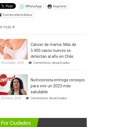
del
WhatsApp
Imprimir
cáncer
de
Correo electrónico
prostata
er más
Cáncer de mama: Más de
5.400 casos nuevos se
detectan al año en Chile
en
18 octubre, 2023
Comentarios desactivados
Cáncer
de
mama:
Nutricionista entrega consejos
Más
de
para vivir un 2023 más
5.400
saludable
casos
en
nuevos
24 enero, 2023
Comentarios desactivados
Nutricionista
se
entrega
detectan
consejos
al
para
año
vivir
en
Por Ciudades
un
Chile