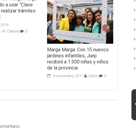
do a usar “Clave
 realizar trámites
t
 2016
 M. Cabrera
0
Marga Marga: Con 15 nuevos
jardines infantiles, Junji
recibirá a 1.300 niñas y niños
de la provincia.
9 noviembre, 2017
Editor
0
comentario.