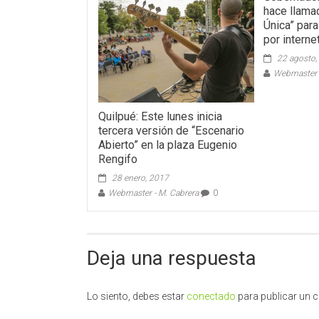
hace llama
Única” para
por interne
22 agosto,
Webmaster -
Quilpué: Este lunes inicia
tercera versión de “Escenario
Abierto” en la plaza Eugenio
Rengifo
28 enero, 2017
Webmaster - M. Cabrera
0
Deja una respuesta
Lo siento, debes estar
conectado
para publicar un 