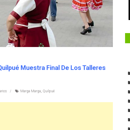
uilpué Muestra Final De Los Talleres
rios
Marga Marga
,
Quilpué