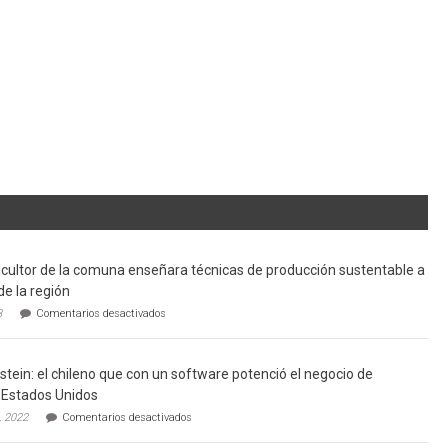
cultor de la comuna enseñara técnicas de producción sustentable a
de la región
en
3
Comentarios desactivados
Limache:
Agricultor
de
tein: el chileno que con un software potenció el negocio de
la
comuna
Estados Unidos
enseñara
en
, 2022
Comentarios desactivados
técnicas
Gerardo
de
Weinstein: