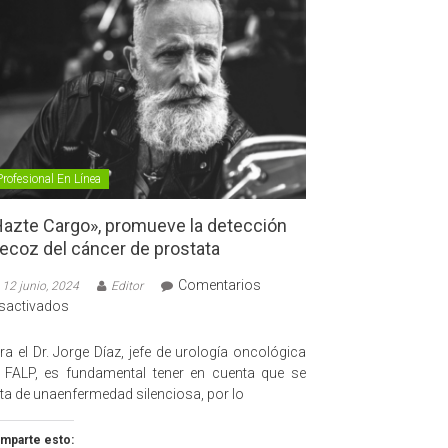
Profesional En Línea
azte Cargo», promueve la detección
ecoz del cáncer de prostata
Comentarios
12 junio, 2024
Editor
en
sactivados
«Hazte
Cargo»,
ra el Dr. Jorge Díaz, jefe de urología oncológica
promueve
 FALP, es fundamental tener en cuenta que se
la
ata de unaenfermedad silenciosa, por lo
detección
precoz
mparte esto: