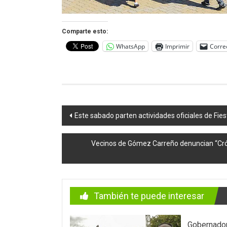
Comparte esto:
WhatsApp
Imprimir
Corre
Navegación
Este sabado parten actividades oficiales de Fiest
de
Vecinos de Gómez Carreño denuncian “Cró
entradas
También te puede interesar
Gobernado