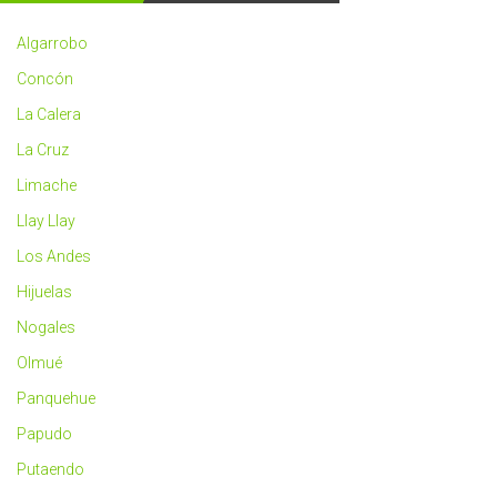
2023
más
Algarrobo
saludable
Concón
La Calera
La Cruz
Limache
Llay Llay
Los Andes
Hijuelas
Nogales
Olmué
Panquehue
Papudo
Putaendo