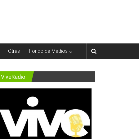
Otras
Fondo de Medios
ViveRadio