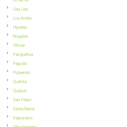
Llay Llay
Los Andes
Hijuelas
Nogales
Olmué
Panquehue
Papudo
Putaendo
Quillota
Quilpué
San Felipe
Santa María
Valparaíso
Villa Alemana