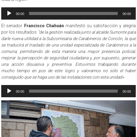
Reproductor
00:00
00:00
de
audio
El senador
Francisco Chahuán
manifestó su satisfacción y alegría
por los resultados
“de la gestión realizada junto al alcalde Sumonte para
darle nueva utilidad a la Subcomisaria de Carabineros de Concón, la que
se traducirá el traslado de una unidad especializada de Carabineros a la
comuna, permitiendo de esta manera una mayor presencia policial,
mejorar la percepción de seguridad ciudadana y, por supuesto, generar
una acción disuasiva y preventiva. Estuvimos trabajando durante
mucho tiempo en pos de este logro y valoramos no sólo el haber
conseguido que se haga uso de las instalaciones con esta unidad»
.
Reproductor
00:00
00:00
de
audio