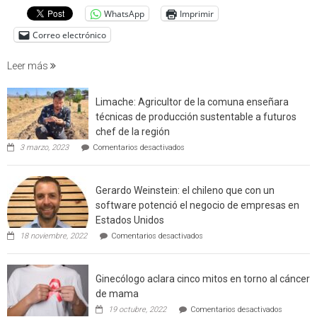
cuantif
WhatsApp
Imprimir
factore
de
Correo electrónico
incendi
foresta
Leer más
en
interfaz
Limache: Agricultor de la comuna enseñara
urbano
técnicas de producción sustentable a futuros
rural
chef de la región
de
en
3 marzo, 2023
Comentarios desactivados
Californ
Limache:
Agricultor
de
Gerardo Weinstein: el chileno que con un
la
comuna
software potenció el negocio de empresas en
enseñara
Estados Unidos
técnicas
en
de
18 noviembre, 2022
Comentarios desactivados
Gerardo
producción
Weinstein:
sustentable
el
a
Ginecólogo aclara cinco mitos en torno al cáncer
chileno
futuros
que
chef
de mama
con
de
en
19 octubre, 2022
Comentarios desactivados
un
la