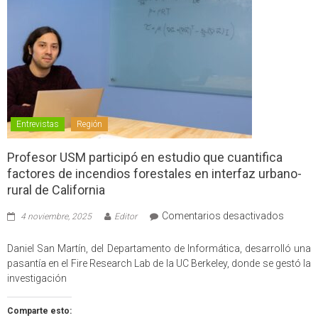
Entrevistas
Región
Profesor USM participó en estudio que cuantifica
factores de incendios forestales en interfaz urbano-
rural de California
en
Comentarios desactivados
4 noviembre, 2025
Editor
Profes
USM
Daniel San Martín, del Departamento de Informática, desarrolló una
partici
pasantía en el Fire Research Lab de la UC Berkeley, donde se gestó la
en
investigación
estudio
que
Comparte esto: