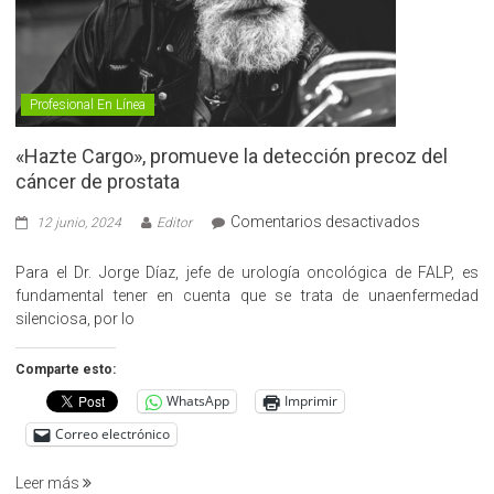
Profesional En Línea
«Hazte Cargo», promueve la detección precoz del
cáncer de prostata
en
Comentarios desactivados
12 junio, 2024
Editor
«Hazte
Cargo»,
Para el Dr. Jorge Díaz, jefe de urología oncológica de FALP, es
promueve
fundamental tener en cuenta que se trata de unaenfermedad
la
silenciosa, por lo
detección
precoz
Comparte esto:
del
WhatsApp
Imprimir
cáncer
de
Correo electrónico
prostata
Leer más