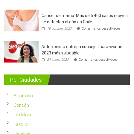
Cáncer de mama: Más de 5.400 casos nuevos
se detectan al año en Chile
en
18 octubre, 2023
Comentarios desactivados
Cáncer
de
mama:
Nutricionista entrega consejos para vivir un
Más
de
2023 más saludable
5.400
en
24 enero, 2023
Comentarios desactivados
casos
Nutricionis
nuevos
entrega
se
consejos
detectan
para
Por Ciudades
al
vivir
año
un
en
2023
Chile
Algarrobo
más
saludable
Concón
La Calera
La Cruz
Limache