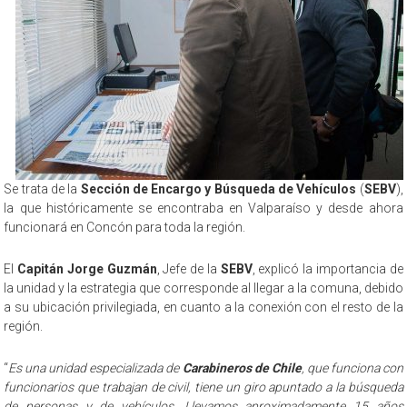
Se trata de la
Sección de Encargo y Búsqueda de Vehículos
(
SEBV
),
la que históricamente se encontraba en Valparaíso y desde ahora
funcionará en Concón para toda la región.
El
Capitán Jorge Guzmán
, Jefe de la
SEBV
, explicó la importancia de
la unidad y la estrategia que corresponde al llegar a la comuna, debido
a su ubicación privilegiada, en cuanto a la conexión con el resto de la
región.
“
Es una unidad especializada de
Carabineros de Chile
, que funciona con
funcionarios que trabajan de civil, tiene un giro apuntado a la búsqueda
de personas y de vehículos. Llevamos aproximadamente 15 años