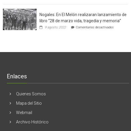
Ginecólog
software
región
aclara
potenció
cinco
el
Nogales: En El Melón realizaran lanzamiento de
mitos
negocio
en
libro “28 de marzo vida, tragedia y memoria”
de
torno
empresas
en
9 agosto, 2022
Comentarios desactivados
al
en
Nogales:
cáncer
Estados
En
de
Unidos
El
mama
Melón
realizaran
lanzamient
de
libro
“28
de
Enlaces
marzo
vida,
tragedia
y
Quienes Somos
memoria”
Mapa del Sitio
Webmail
Archivo Histórico