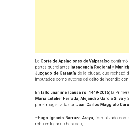
La
Corte de Apelaciones de Valparaíso
confirmó 
partes querellantes
Intendencia Regional
y
Munici
Juzgado de Garantía
de la ciudad, que rechazó de
imputados como autores del delito de incendio con r
En fallo unánime
(
causa rol 1449-2016
) la Primer
María Letelier Ferrada
,
Alejandro García Silva
y
por el magistrado don
Juan Carlos Maggiolo Car
–
Hugo Ignacio Barraza Araya
, formalizado como
robo en lugar no habitado;