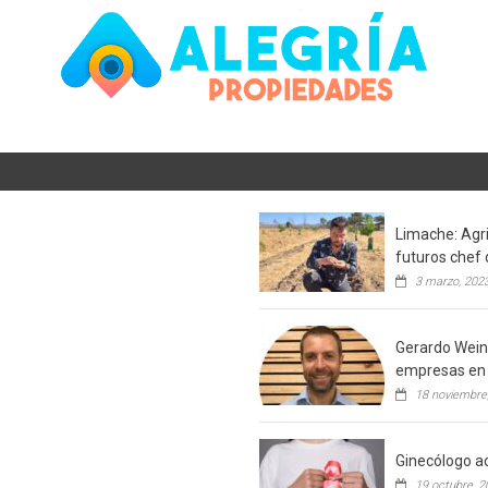
Limache: Agri
futuros chef 
3 marzo, 202
Gerardo Weins
empresas en 
18 noviembre
Ginecólogo ac
19 octubre, 2