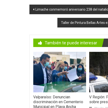
Navegación
Limache conmemoró aniversario 238 del natalic
de
Taller de Pintura Bellas Artes 
entradas
También te puede interesar
Valparaíso: Denuncian
V Región: 
discriminación en Cementerio
sobre pres
Municipal en Playa Ancha