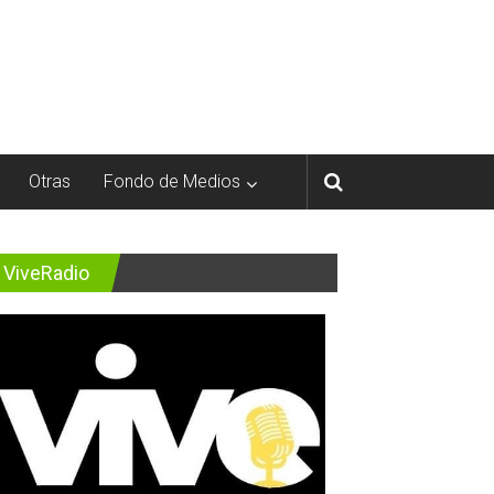
Otras
Fondo de Medios
ViveRadio