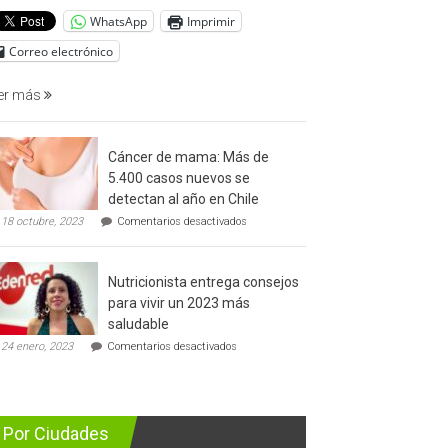
del
WhatsApp
Imprimir
cáncer
de
Correo electrónico
prostata
er más
Cáncer de mama: Más de
5.400 casos nuevos se
detectan al año en Chile
en
18 octubre, 2023
Comentarios desactivados
Cáncer
de
mama:
Nutricionista entrega consejos
Más
de
para vivir un 2023 más
5.400
saludable
casos
en
nuevos
24 enero, 2023
Comentarios desactivados
Nutricionista
se
entrega
detectan
consejos
al
para
año
vivir
en
Por Ciudades
un
Chile