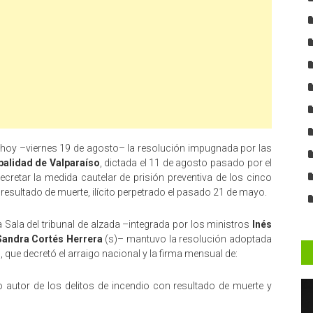
hoy –viernes 19 de agosto– la resolución impugnada por las
palidad de Valparaíso
, dictada el 11 de agosto pasado por el
cretar la medida cautelar de prisión preventiva de los cinco
esultado de muerte, ilícito perpetrado el pasado 21 de mayo.
a Sala del tribunal de alzada –integrada por los ministros
Inés
Sandra Cortés Herrera
(s)– mantuvo la resolución adoptada
o
, que decretó el arraigo nacional y la firma mensual de:
 autor de los delitos de incendio con resultado de muerte y