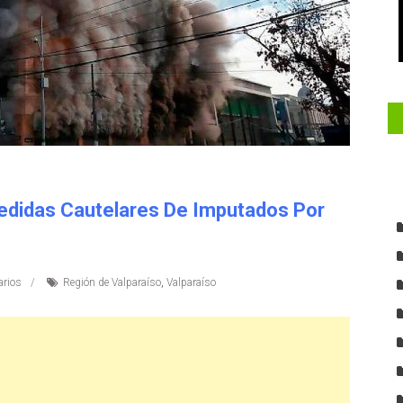
edidas Cautelares De Imputados Por
rios
Región de Valparaíso
,
Valparaíso