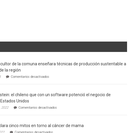
cultor de la comuna enseñara técnicas de producción sustentable a
de la región
en
3
Comentarios desactivados
Limache:
Agricultor
de
tein: el chileno que con un software potenció el negocio de
la
comuna
Estados Unidos
enseñara
en
, 2022
Comentarios desactivados
técnicas
Gerardo
de
Weinstein:
producción
el
sustentable
lara cinco mitos en torno al cáncer de mama
chileno
a
que
en
022
Comentarios desactivados
futuros