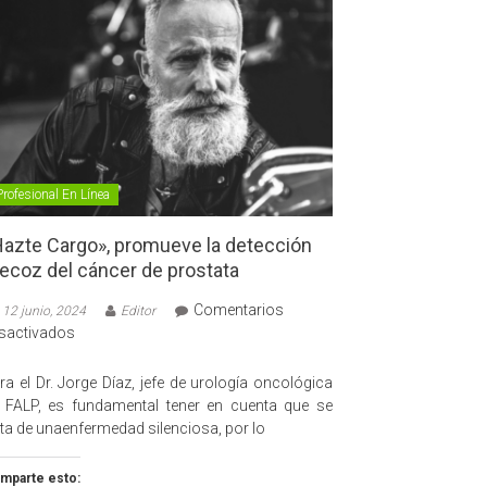
Profesional En Línea
azte Cargo», promueve la detección
ecoz del cáncer de prostata
Comentarios
12 junio, 2024
Editor
en
sactivados
«Hazte
Cargo»,
ra el Dr. Jorge Díaz, jefe de urología oncológica
promueve
 FALP, es fundamental tener en cuenta que se
la
ata de unaenfermedad silenciosa, por lo
detección
precoz
mparte esto: