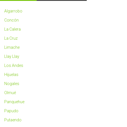
2023
más
Algarrobo
saludable
Concón
La Calera
La Cruz
Limache
Llay Llay
Los Andes
Hijuelas
Nogales
Olmué
Panquehue
Papudo
Putaendo