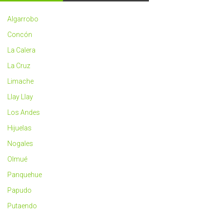
2023
más
Algarrobo
saludable
Concón
La Calera
La Cruz
Limache
Llay Llay
Los Andes
Hijuelas
Nogales
Olmué
Panquehue
Papudo
Putaendo