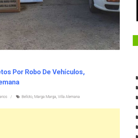
etos Por Robo De Vehículos,
lemana
rios
Belloto
,
Marga Marga
,
Villa Alemana