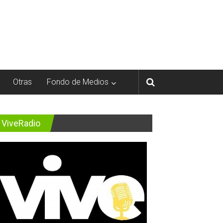
Otras
Fondo de Medios
ViveRadio