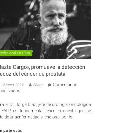
Profesional En Línea
azte Cargo», promueve la detección
ecoz del cáncer de prostata
Comentarios
12 junio, 2024
Editor
en
sactivados
«Hazte
Cargo»,
ra el Dr. Jorge Díaz, jefe de urología oncológica
promueve
 FALP, es fundamental tener en cuenta que se
la
ata de unaenfermedad silenciosa, por lo
detección
precoz
mparte esto: