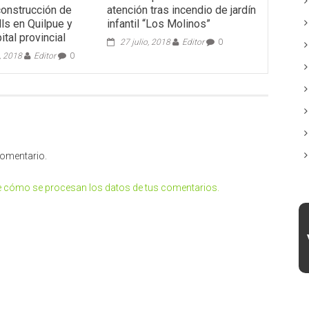
construcción de
atención tras incendio de jardín
ls en Quilpue y
infantil “Los Molinos”
tal provincial
27 julio, 2018
Editor
0
, 2018
Editor
0
comentario.
 cómo se procesan los datos de tus comentarios.