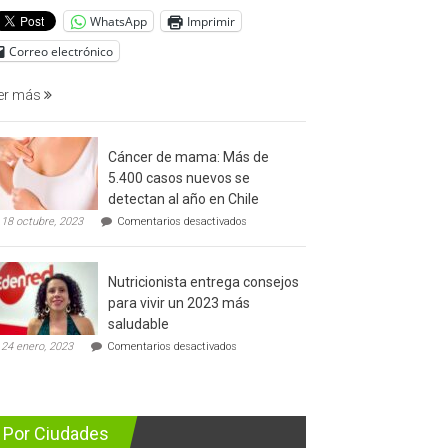
del
WhatsApp
Imprimir
cáncer
de
Correo electrónico
prostata
er más
Cáncer de mama: Más de
5.400 casos nuevos se
detectan al año en Chile
en
18 octubre, 2023
Comentarios desactivados
Cáncer
de
mama:
Nutricionista entrega consejos
Más
de
para vivir un 2023 más
5.400
saludable
casos
en
nuevos
24 enero, 2023
Comentarios desactivados
Nutricionista
se
entrega
detectan
consejos
al
para
año
vivir
en
Por Ciudades
un
Chile