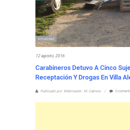
Actualidad
12 agosto, 2016
Carabineros Detuvo A Cinco Suj
Receptación Y Drogas En Villa A
Publicado por: Webmaster - M. Cabrera
0 comenta