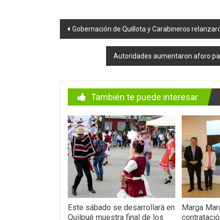
Navegación
Gobernación de Quillota y Carabineros relanza
de
Autoridades aumentaron aforo para
entradas
También te puede interesar
Este sábado se desarrollará en
Marga Marg
Quilpué muestra final de los
contrataci