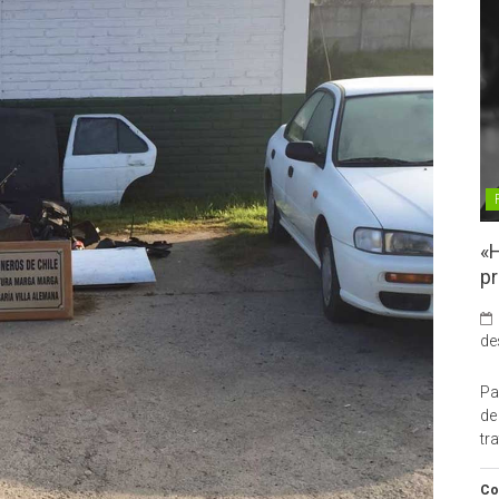
«H
pr
de
Pa
de
tr
Co