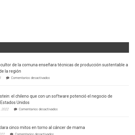
cultor de la comuna enseñara técnicas de producción sustentable a
de la región
en
3
Comentarios desactivados
Limache:
Agricultor
de
tein: el chileno que con un software potenció el negocio de
la
comuna
Estados Unidos
enseñara
en
, 2022
Comentarios desactivados
técnicas
Gerardo
de
Weinstein:
producción
el
sustentable
lara cinco mitos en torno al cáncer de mama
chileno
a
que
en
022
Comentarios desactivados
futuros