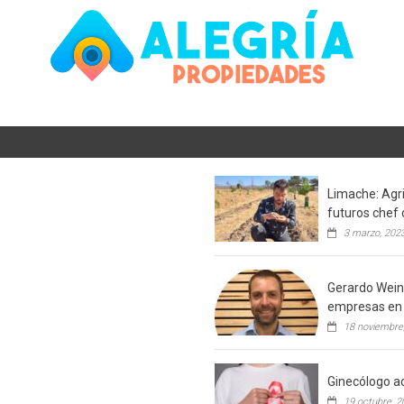
Limache: Agri
futuros chef 
3 marzo, 202
Gerardo Weins
empresas en 
18 noviembre
Ginecólogo ac
19 octubre, 2