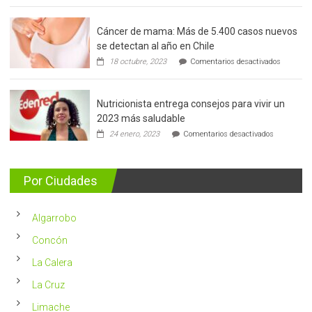
Cáncer de mama: Más de 5.400 casos nuevos
se detectan al año en Chile
en
18 octubre, 2023
Comentarios desactivados
Cáncer
de
mama:
Nutricionista entrega consejos para vivir un
Más
de
2023 más saludable
5.400
en
24 enero, 2023
Comentarios desactivados
casos
Nutricionis
nuevos
entrega
se
consejos
detectan
para
Por Ciudades
al
vivir
año
un
en
2023
Chile
Algarrobo
más
saludable
Concón
La Calera
La Cruz
Limache