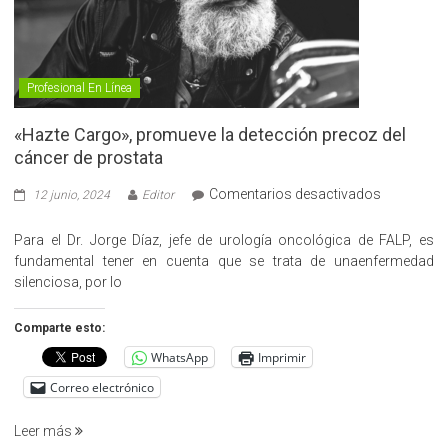
Profesional En Línea
«Hazte Cargo», promueve la detección precoz del
cáncer de prostata
en
Comentarios desactivados
12 junio, 2024
Editor
«Hazte
Cargo»,
Para el Dr. Jorge Díaz, jefe de urología oncológica de FALP, es
promueve
fundamental tener en cuenta que se trata de unaenfermedad
la
silenciosa, por lo
detección
precoz
Comparte esto:
del
WhatsApp
Imprimir
cáncer
de
Correo electrónico
prostata
Leer más