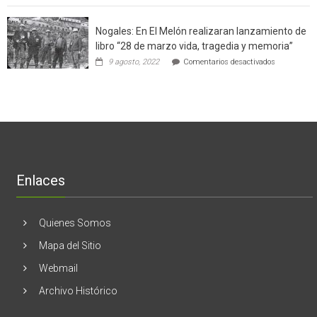
software
región
aclara
potenció
cinco
el
Nogales: En El Melón realizaran lanzamiento de
mitos
negocio
en
libro “28 de marzo vida, tragedia y memoria”
de
torno
empresas
en
9 agosto, 2022
Comentarios desactivados
al
en
Nogales:
cáncer
Estados
En
de
Unidos
El
mama
Melón
realizaran
lanzamient
de
libro
“28
de
Enlaces
marzo
vida,
tragedia
y
Quienes Somos
memoria”
Mapa del Sitio
Webmail
Archivo Histórico