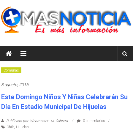
Saltar
al
contenido
masnoticia.cl
Es
Más
Información
Comunas
3 agosto, 2016
Este Domingo Niños Y Niñas Celebrarán Su
Día En Estadio Municipal De Hijuelas
Publicado por: Webmaster - M. Cabrera
0 comentarios
Chile
,
Hijuelas