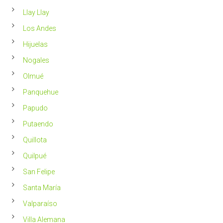
Llay Llay
Los Andes
Hijuelas
Nogales
Olmué
Panquehue
Papudo
Putaendo
Quillota
Quilpué
San Felipe
Santa María
Valparaíso
Villa Alemana