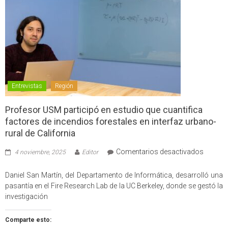
Entrevistas
Región
Profesor USM participó en estudio que cuantifica
factores de incendios forestales en interfaz urbano-
rural de California
en
Comentarios desactivados
4 noviembre, 2025
Editor
Profes
USM
Daniel San Martín, del Departamento de Informática, desarrolló una
partici
pasantía en el Fire Research Lab de la UC Berkeley, donde se gestó la
en
investigación
estudio
que
Comparte esto:
cuantif