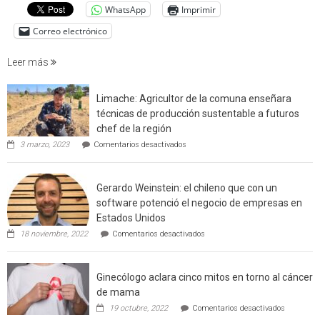
WhatsApp
Imprimir
factore
de
Correo electrónico
incendi
foresta
Leer más
en
interfaz
Limache: Agricultor de la comuna enseñara
urbano
técnicas de producción sustentable a futuros
rural
chef de la región
de
en
3 marzo, 2023
Comentarios desactivados
Californ
Limache:
Agricultor
de
Gerardo Weinstein: el chileno que con un
la
comuna
software potenció el negocio de empresas en
enseñara
Estados Unidos
técnicas
en
de
18 noviembre, 2022
Comentarios desactivados
Gerardo
producción
Weinstein:
sustentable
el
a
Ginecólogo aclara cinco mitos en torno al cáncer
chileno
futuros
que
chef
de mama
con
de
en
19 octubre, 2022
Comentarios desactivados
un
la
Ginecólog