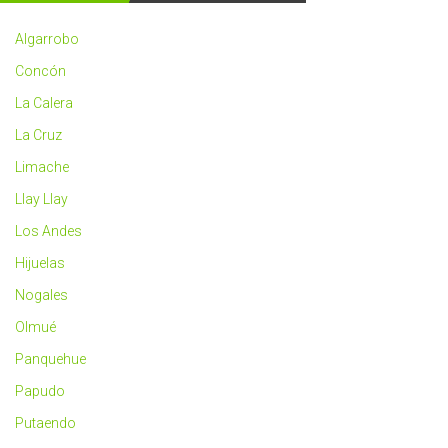
2023
más
Algarrobo
saludable
Concón
La Calera
La Cruz
Limache
Llay Llay
Los Andes
Hijuelas
Nogales
Olmué
Panquehue
Papudo
Putaendo