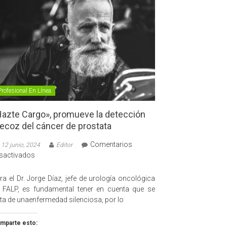
Profesional En Línea
azte Cargo», promueve la detección
ecoz del cáncer de prostata
Comentarios
12 junio, 2024
Editor
en
sactivados
«Hazte
Cargo»,
ra el Dr. Jorge Díaz, jefe de urología oncológica
promueve
 FALP, es fundamental tener en cuenta que se
la
ata de unaenfermedad silenciosa, por lo
detección
precoz
mparte esto: