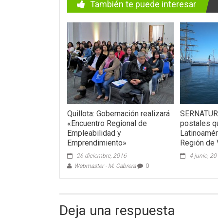
También te puede interesar
Quillota: Gobernación realizará
SERNATUR 
«Encuentro Regional de
postales q
Empleabilidad y
Latinoamér
Emprendimiento»
Región de 
26 diciembre, 2016
4 junio, 2
Webmaster - M. Cabrera
0
Deja una respuesta