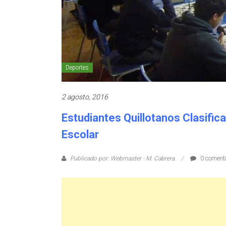
Deportes
2 agosto, 2016
Estudiantes Quillotanos Clasific
Escolar
Publicado por: Webmaster - M. Cabrera
0 comenta