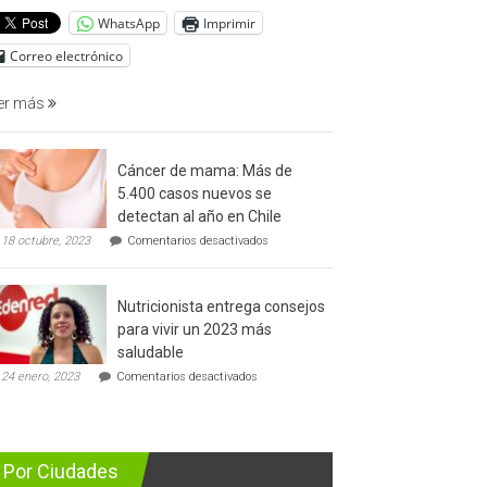
del
WhatsApp
Imprimir
cáncer
de
Correo electrónico
prostata
er más
Cáncer de mama: Más de
5.400 casos nuevos se
detectan al año en Chile
en
18 octubre, 2023
Comentarios desactivados
Cáncer
de
mama:
Nutricionista entrega consejos
Más
de
para vivir un 2023 más
5.400
saludable
casos
en
nuevos
24 enero, 2023
Comentarios desactivados
Nutricionista
se
entrega
detectan
consejos
al
para
año
vivir
en
Por Ciudades
un
Chile