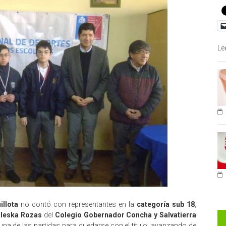
Le
illota
no contó con representantes en la
categoría sub 18
,
leska Rozas
del
Colegio Gobernador Concha y Salvatierra
una de las partidas para quedarse con el título, avanzando de