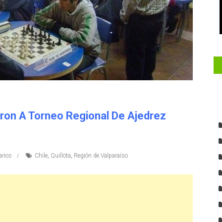
aron A Torneo Regional De Ajedrez
rios
Chile
,
Quillota
,
Región de Valparaíso