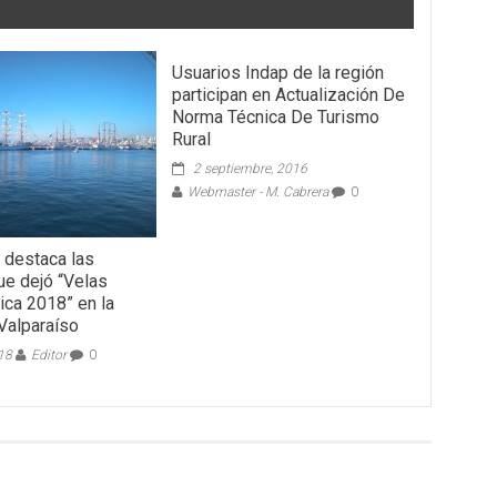
Usuarios Indap de la región
participan en Actualización De
Norma Técnica De Turismo
Rural
2 septiembre, 2016
Webmaster - M. Cabrera
0
destaca las
ue dejó “Velas
ica 2018” en la
Valparaíso
018
Editor
0