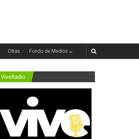
Otras
Fondo de Medios
ViveRadio