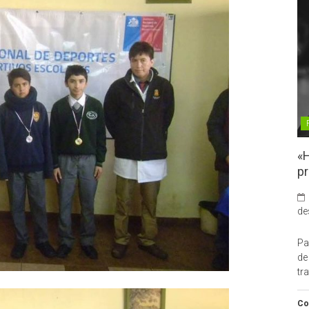
«H
pr
de
Pa
de
tr
Co