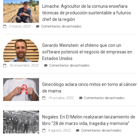
interfaz
Limache: Agricultor de la comuna enseñara
urbano
técnicas de producción sustentable a futuros
rural
chef de la región
de
en
3 marzo, 2023
Comentarios desactivados
Californ
Limache:
Agricultor
de
Gerardo Weinstein: el chileno que con un
la
comuna
software potenció el negocio de empresas en
enseñara
Estados Unidos
técnicas
en
de
18 noviembre, 2022
Comentarios desactivados
Gerardo
producción
Weinstein:
sustentable
el
a
Ginecólogo aclara cinco mitos en torno al cáncer
chileno
futuros
que
chef
de mama
con
de
en
19 octubre, 2022
Comentarios desactivados
un
la
Ginecólog
software
región
aclara
potenció
cinco
el
Nogales: En El Melón realizaran lanzamiento de
mitos
negocio
en
libro “28 de marzo vida, tragedia y memoria”
de
torno
empresas
en
9 agosto, 2022
Comentarios desactivados
al
en
Nogales:
cáncer
Estados
En