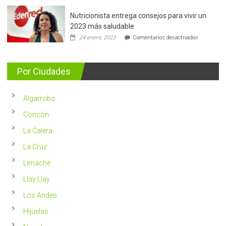
mama:
Nutricionista entrega consejos para vivir un
Más
de
2023 más saludable
5.400
en
24 enero, 2023
Comentarios desactivados
casos
Nutricionis
nuevos
entrega
se
consejos
detectan
para
Por Ciudades
al
vivir
año
un
en
2023
Chile
Algarrobo
más
saludable
Concón
La Calera
La Cruz
Limache
Llay Llay
Los Andes
Hijuelas