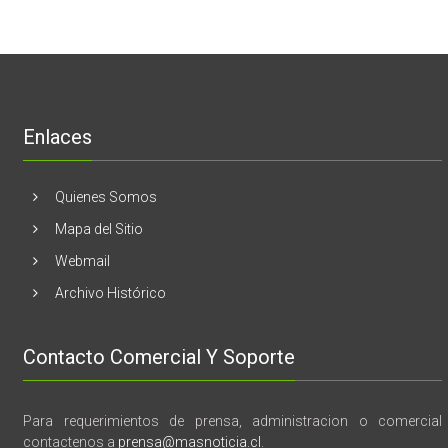
de
Unidos
El
mama
Melón
realizaran
lanzamient
de
libro
“28
de
Enlaces
marzo
vida,
tragedia
y
Quienes Somos
memoria”
Mapa del Sitio
Webmail
Archivo Histórico
Contacto Comercial Y Soporte
Para requerimientos de prensa, administracion o comercial
contactenos a
prensa@masnoticia.cl
.