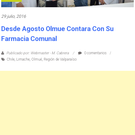
29 julio, 2016
Desde Agosto Olmue Contara Con Su
Farmacia Comunal
Publicado por: Webmaster - M. Cabrera
0 comentarios
Chile
,
Limache
,
Olmué
,
Región de Valparaíso