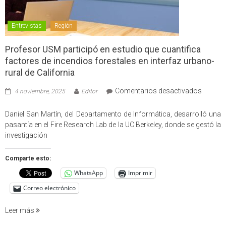
Entrevistas
Región
Profesor USM participó en estudio que cuantifica
factores de incendios forestales en interfaz urbano-
rural de California
en
Comentarios desactivados
4 noviembre, 2025
Editor
Profes
USM
Daniel San Martín, del Departamento de Informática, desarrolló una
partici
pasantía en el Fire Research Lab de la UC Berkeley, donde se gestó la
en
investigación
estudio
que
Comparte esto:
cuantif
WhatsApp
Imprimir
factore
de
Correo electrónico
incendi
foresta
Leer más
en