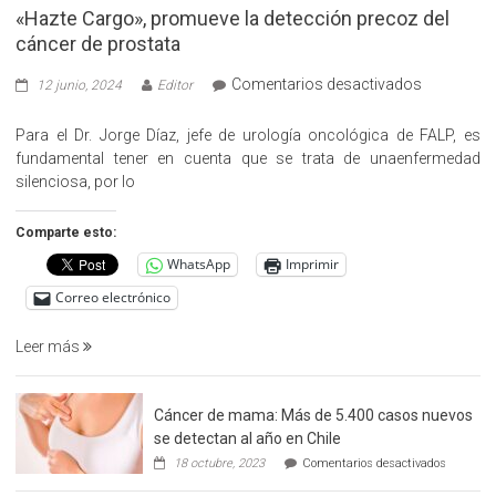
«Hazte Cargo», promueve la detección precoz del
cáncer de prostata
en
Comentarios desactivados
12 junio, 2024
Editor
«Hazte
Cargo»,
Para el Dr. Jorge Díaz, jefe de urología oncológica de FALP, es
promueve
fundamental tener en cuenta que se trata de unaenfermedad
la
silenciosa, por lo
detección
precoz
Comparte esto:
del
WhatsApp
Imprimir
cáncer
de
Correo electrónico
prostata
Leer más
Cáncer de mama: Más de 5.400 casos nuevos
se detectan al año en Chile
en
18 octubre, 2023
Comentarios desactivados
Cáncer
de