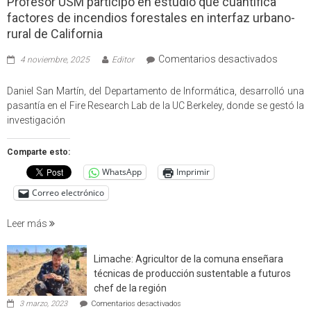
Profesor USM participó en estudio que cuantifica
factores de incendios forestales en interfaz urbano-
rural de California
en
Comentarios desactivados
4 noviembre, 2025
Editor
Profes
USM
Daniel San Martín, del Departamento de Informática, desarrolló una
partici
pasantía en el Fire Research Lab de la UC Berkeley, donde se gestó la
en
investigación
estudio
que
Comparte esto:
cuantif
WhatsApp
Imprimir
factore
de
Correo electrónico
incendi
foresta
Leer más
en
interfaz
Limache: Agricultor de la comuna enseñara
urbano
técnicas de producción sustentable a futuros
rural
chef de la región
de
en
3 marzo, 2023
Comentarios desactivados
Californ