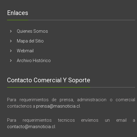
“28
de
Enlaces
marzo
vida,
tragedia
y
Quienes Somos
memoria”
Mapa del Sitio
Webmail
Archivo Histórico
Contacto Comercial Y Soporte
Para requerimientos de prensa, administracion o comercial
contactenos a
prensa@masnoticia.cl
.
Para requerimientos tecnicos envíenos un email a
contacto@masnoticia.cl
.