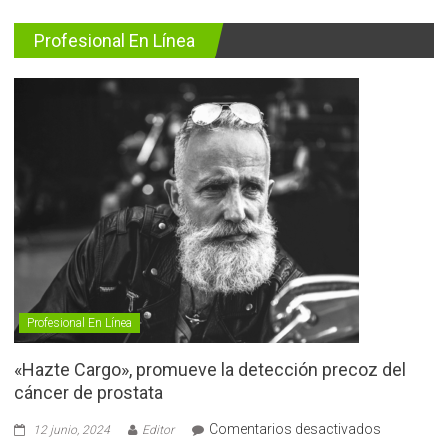
Profesional En Línea
Profesional En Línea
«Hazte Cargo», promueve la detección precoz del
cáncer de prostata
en
Comentarios desactivados
12 junio, 2024
Editor