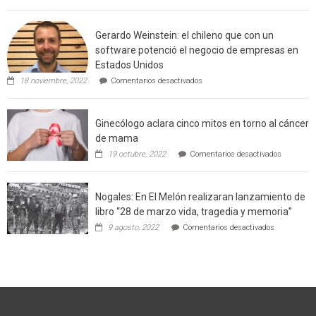
Limache:
Agricultor
de
Gerardo Weinstein: el chileno que con un
la
comuna
software potenció el negocio de empresas en
enseñara
Estados Unidos
técnicas
en
de
18 noviembre, 2022
Comentarios desactivados
Gerardo
producción
Weinstein:
sustentable
el
a
Ginecólogo aclara cinco mitos en torno al cáncer
chileno
futuros
que
chef
de mama
con
de
en
19 octubre, 2022
Comentarios desactivados
un
la
Ginecólog
software
región
aclara
potenció
cinco
el
Nogales: En El Melón realizaran lanzamiento de
mitos
negocio
en
libro “28 de marzo vida, tragedia y memoria”
de
torno
empresas
en
9 agosto, 2022
Comentarios desactivados
al
en
Nogales:
cáncer
Estados
En
de
Unidos
El
mama
Melón
realizaran
lanzamient
de
libro