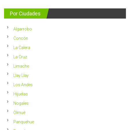
entrega
se
consejos
detectan
para
Por Ciudades
al
vivir
año
un
en
2023
Chile
Algarrobo
más
saludable
Concón
La Calera
La Cruz
Limache
Llay Llay
Los Andes
Hijuelas
Nogales
Olmué
Panquehue