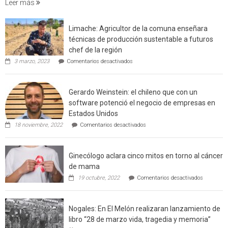
Leer más
que
cuantif
factore
Limache: Agricultor de la comuna enseñara
de
técnicas de producción sustentable a futuros
incendi
chef de la región
foresta
en
3 marzo, 2023
Comentarios desactivados
en
Limache:
Agricultor
interfaz
de
urbano
Gerardo Weinstein: el chileno que con un
la
rural
comuna
software potenció el negocio de empresas en
enseñara
de
Estados Unidos
técnicas
Californ
en
de
18 noviembre, 2022
Comentarios desactivados
Gerardo
producción
Weinstein:
sustentable
el
a
Ginecólogo aclara cinco mitos en torno al cáncer
chileno
futuros
que
chef
de mama
con
de
en
19 octubre, 2022
Comentarios desactivados
un
la
Ginecólog
software
región
aclara
potenció
cinco
el
Nogales: En El Melón realizaran lanzamiento de
mitos
negocio
en
libro “28 de marzo vida, tragedia y memoria”
de
torno