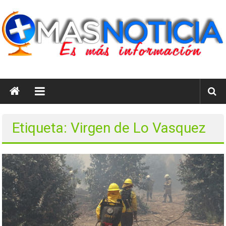
Saltar
al
contenido
masnoticia.cl
Es
Más
Información
Etiqueta: Virgen de Lo Vasquez