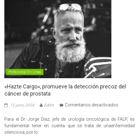
Profesional En Línea
«Hazte Cargo», promueve la detección precoz del
cáncer de prostata
en
Comentarios desactivados
12 junio, 2024
Editor
«Hazte
Cargo»,
Para el Dr. Jorge Díaz, jefe de urología oncológica de FALP, es
promueve
fundamental tener en cuenta que se trata de unaenfermedad
la
silenciosa, por lo
detección