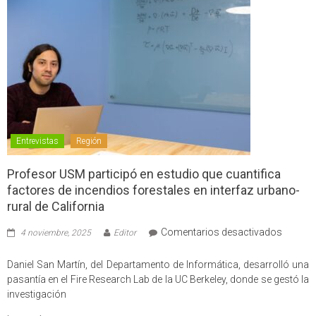
Entrevistas
Región
Profesor USM participó en estudio que cuantifica
factores de incendios forestales en interfaz urbano-
rural de California
en
Comentarios desactivados
4 noviembre, 2025
Editor
Profes
USM
Daniel San Martín, del Departamento de Informática, desarrolló una
partici
pasantía en el Fire Research Lab de la UC Berkeley, donde se gestó la
en
investigación
estudio