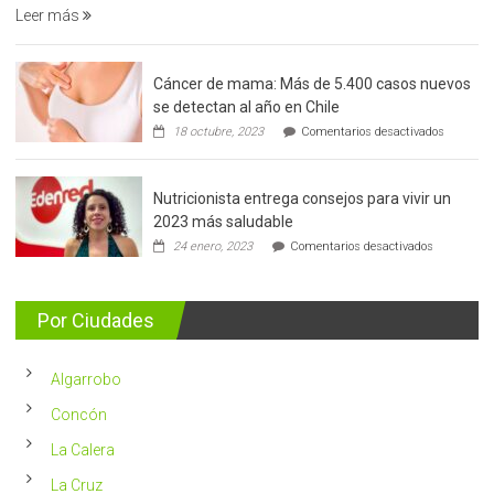
Leer más
precoz
del
cáncer
Cáncer de mama: Más de 5.400 casos nuevos
de
se detectan al año en Chile
prostata
en
18 octubre, 2023
Comentarios desactivados
Cáncer
de
mama:
Nutricionista entrega consejos para vivir un
Más
de
2023 más saludable
5.400
en
24 enero, 2023
Comentarios desactivados
casos
Nutricionis
nuevos
entrega
se
consejos
detectan
para
Por Ciudades
al
vivir
año
un
en
2023
Chile
Algarrobo
más
saludable
Concón
La Calera
La Cruz