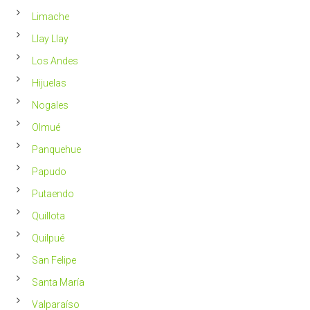
Limache
Llay Llay
Los Andes
Hijuelas
Nogales
Olmué
Panquehue
Papudo
Putaendo
Quillota
Quilpué
San Felipe
Santa María
Valparaíso