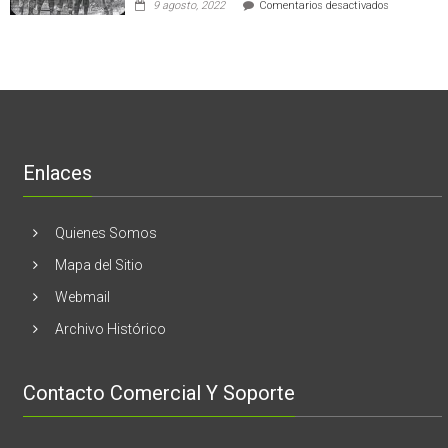
empresas
en
9 agosto, 2022
Comentarios desactivados
al
en
Nogales:
cáncer
Estados
En
de
Unidos
El
mama
Melón
realizaran
lanzamient
de
libro
“28
de
Enlaces
marzo
vida,
tragedia
y
Quienes Somos
memoria”
Mapa del Sitio
Webmail
Archivo Histórico
Contacto Comercial Y Soporte