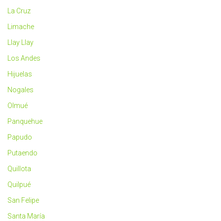
La Cruz
Limache
Llay Llay
Los Andes
Hijuelas
Nogales
Olmué
Panquehue
Papudo
Putaendo
Quillota
Quilpué
San Felipe
Santa María