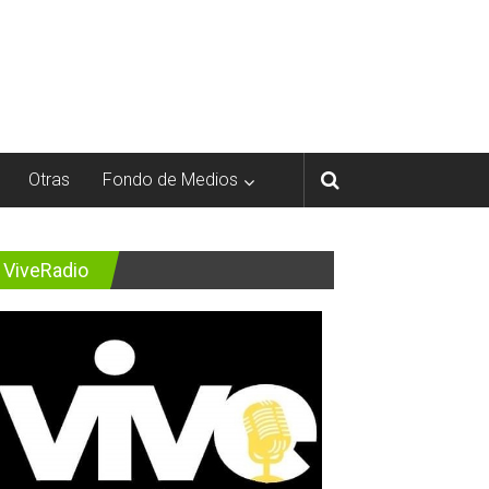
Otras
Fondo de Medios
ViveRadio