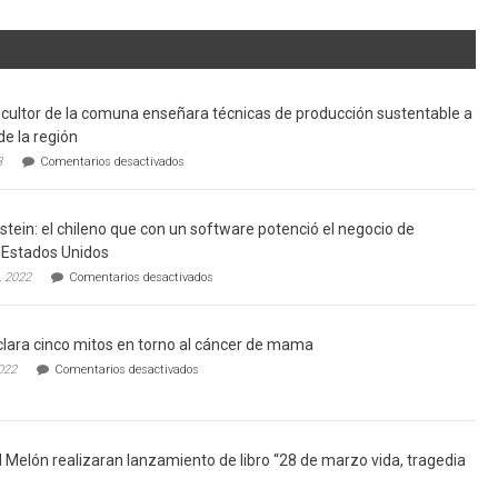
cultor de la comuna enseñara técnicas de producción sustentable a
de la región
en
3
Comentarios desactivados
Limache:
Agricultor
de
tein: el chileno que con un software potenció el negocio de
la
comuna
Estados Unidos
enseñara
en
, 2022
Comentarios desactivados
técnicas
Gerardo
de
Weinstein:
producción
el
sustentable
lara cinco mitos en torno al cáncer de mama
chileno
a
que
en
022
Comentarios desactivados
futuros
con
Ginecólogo
chef
un
aclara
de
software
cinco
la
potenció
mitos
región
el
en
l Melón realizaran lanzamiento de libro “28 de marzo vida, tragedia
negocio
torno
de
al