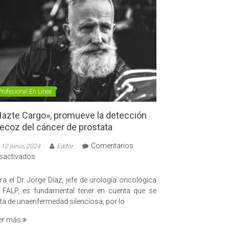
Profesional En Línea
azte Cargo», promueve la detección
ecoz del cáncer de prostata
Comentarios
12 junio, 2024
Editor
en
sactivados
«Hazte
Cargo»,
ra el Dr. Jorge Díaz, jefe de urología oncológica
promueve
 FALP, es fundamental tener en cuenta que se
la
ata de unaenfermedad silenciosa, por lo
detección
er más
precoz