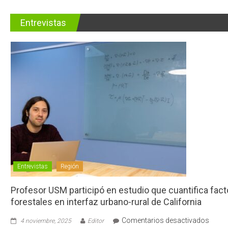
Entrevistas
Entrevistas
Región
Profesor USM participó en estudio que cuantifica fac
forestales en interfaz urbano-rural de California
en
Comentarios desactivados
4 noviembre, 2025
Editor