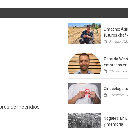
Limache: Agri
futuros chef 
3 marzo, 202
Gerardo Weins
empresas en 
18 noviembre
Ginecólogo ac
19 octubre, 2
tores de incendios
Nogales: En E
y memoria”