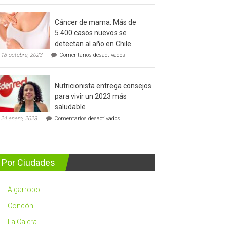
del
cáncer
Cáncer de mama: Más de
de
5.400 casos nuevos se
prostata
detectan al año en Chile
en
18 octubre, 2023
Comentarios desactivados
Cáncer
de
mama:
Nutricionista entrega consejos
Más
de
para vivir un 2023 más
5.400
saludable
casos
en
nuevos
24 enero, 2023
Comentarios desactivados
Nutricionista
se
entrega
detectan
consejos
al
para
año
vivir
en
Por Ciudades
un
Chile
2023
más
Algarrobo
saludable
Concón
La Calera