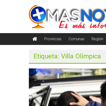
Saltar
masnoticia.cl
al
contenido
Es
Más
Información
Provincias
Comunas
Región
Etiqueta: Villa Olímpica