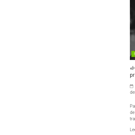
«H
pr
de
Pa
de
tr
Le