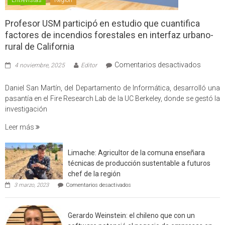
Profesor USM participó en estudio que cuantifica
factores de incendios forestales en interfaz urbano-
rural de California
en
Comentarios desactivados
4 noviembre, 2025
Editor
Profes
USM
Daniel San Martín, del Departamento de Informática, desarrolló una
partici
pasantía en el Fire Research Lab de la UC Berkeley, donde se gestó la
en
investigación
estudio
Leer más
que
cuantif
factore
Limache: Agricultor de la comuna enseñara
de
técnicas de producción sustentable a futuros
incendi
chef de la región
foresta
en
3 marzo, 2023
Comentarios desactivados
en
Limache:
Agricultor
interfaz
de
urbano
Gerardo Weinstein: el chileno que con un
la
rural
comuna