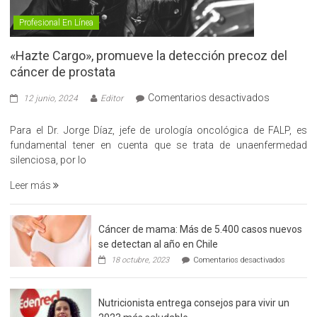
Profesional En Línea
«Hazte Cargo», promueve la detección precoz del
cáncer de prostata
en
Comentarios desactivados
12 junio, 2024
Editor
«Hazte
Cargo»,
Para el Dr. Jorge Díaz, jefe de urología oncológica de FALP, es
promueve
fundamental tener en cuenta que se trata de unaenfermedad
la
silenciosa, por lo
detección
Leer más
precoz
del
cáncer
Cáncer de mama: Más de 5.400 casos nuevos
de
se detectan al año en Chile
prostata
en
18 octubre, 2023
Comentarios desactivados
Cáncer
de
mama:
Nutricionista entrega consejos para vivir un
Más
de