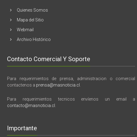
tragedia
y
Quienes Somos
memoria”
Mapa del Sitio
Webmail
Archivo Histórico
Contacto Comercial Y Soporte
Para requerimientos de prensa, administracion o comercial
contactenos a
prensa@masnoticia.cl
.
Para requerimientos tecnicos envíenos un email a
contacto@masnoticia.cl
.
Importante