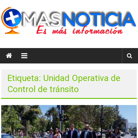
Saltar
al
contenido
masnoticia.cl
Es
Más
Información
Etiqueta: Unidad Operativa de
Control de tránsito