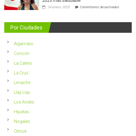
2023 más saludable
5.400
en
24 enero, 2023
Comentarios desactivados
casos
Nutricionis
nuevos
entrega
se
consejos
detectan
para
Por Ciudades
al
vivir
año
un
en
2023
Chile
Algarrobo
más
saludable
Concón
La Calera
La Cruz
Limache
Llay Llay
Los Andes
Hijuelas
Nogales
Olmué