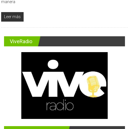
manera
Leer más
ViveRadio