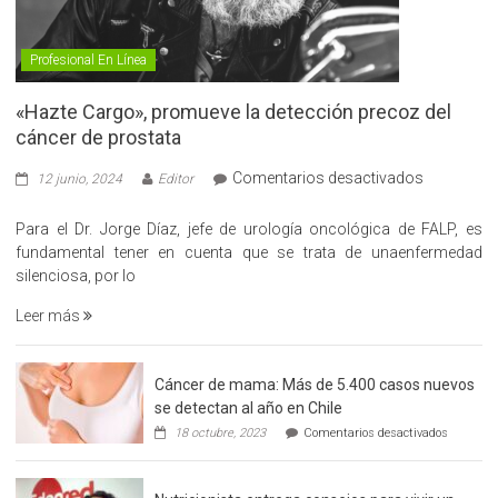
Profesional En Línea
«Hazte Cargo», promueve la detección precoz del
cáncer de prostata
en
Comentarios desactivados
12 junio, 2024
Editor
«Hazte
Cargo»,
Para el Dr. Jorge Díaz, jefe de urología oncológica de FALP, es
promueve
fundamental tener en cuenta que se trata de unaenfermedad
la
silenciosa, por lo
detección
Leer más
precoz
del
cáncer
Cáncer de mama: Más de 5.400 casos nuevos
de
se detectan al año en Chile
prostata
en
18 octubre, 2023
Comentarios desactivados
Cáncer
de
mama: