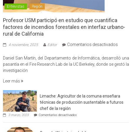
Entrevistas
Región
Profesor USM participó en estudio que cuantifica
factores de incendios forestales en interfaz urbano-
rural de California
en
Comentarios desactivados
4 noviembre, 2025
Editor
Profes
USM
Daniel San Martín, del Departamento de Informática, desarrolló una
partici
pasantía en el Fire Research Lab de la UC Berkeley, donde se gestó la
en
investigación
estudio
Leer más
que
cuantif
factore
Limache: Agricultor de la comuna enseñara
de
técnicas de producción sustentable a futuros
incendi
chef de la región
foresta
en
3 marzo, 2023
Comentarios desactivados
en
Limache:
Agricultor
interfaz
de
urbano