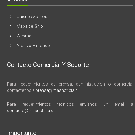
vida,
tragedia
y
Quienes Somos
memoria”
Mapa del Sitio
Webmail
Archivo Histórico
Contacto Comercial Y Soporte
Para requerimientos de prensa, administracion o comercial
contactenos a
prensa@masnoticia.cl
.
Para requerimientos tecnicos envíenos un email a
contacto@masnoticia.cl
.
Importante