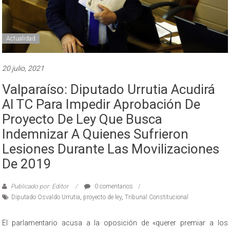
Actualidad
20 julio, 2021
Valparaíso: Diputado Urrutia Acudirá
Al TC Para Impedir Aprobación De
Proyecto De Ley Que Busca
Indemnizar A Quienes Sufrieron
Lesiones Durante Las Movilizaciones
De 2019
Publicado por: Editor
0 comentarios
Diputado Osvaldo Urrutia
,
proyecto de ley
,
Tribunal Constitucional
El parlamentario acusa a la oposición de «querer premiar a los