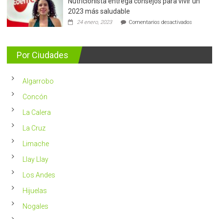
Nutricionista entrega consejos para vivir un
Más
de
2023 más saludable
5.400
en
24 enero, 2023
Comentarios desactivados
casos
Nutricionis
nuevos
entrega
se
consejos
detectan
para
Por Ciudades
al
vivir
año
un
en
2023
Chile
Algarrobo
más
saludable
Concón
La Calera
La Cruz
Limache
Llay Llay
Los Andes
Hijuelas
Nogales