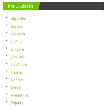
consejos
detectan
para
Por Ciudades
al
vivir
año
un
en
2023
Chile
Algarrobo
más
saludable
Concón
La Calera
La Cruz
Limache
Llay Llay
Los Andes
Hijuelas
Nogales
Olmué
Panquehue
Papudo