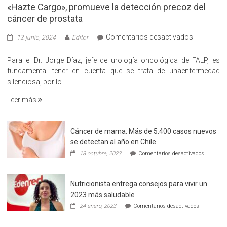
«Hazte Cargo», promueve la detección precoz del
cáncer de prostata
en
Comentarios desactivados
12 junio, 2024
Editor
«Hazte
Cargo»,
Para el Dr. Jorge Díaz, jefe de urología oncológica de FALP, es
promueve
fundamental tener en cuenta que se trata de unaenfermedad
la
silenciosa, por lo
detección
Leer más
precoz
del
cáncer
Cáncer de mama: Más de 5.400 casos nuevos
de
se detectan al año en Chile
prostata
en
18 octubre, 2023
Comentarios desactivados
Cáncer
de
mama:
Nutricionista entrega consejos para vivir un
Más
de
2023 más saludable
5.400
en
24 enero, 2023
Comentarios desactivados
casos
Nutricionis
nuevos
entrega
se