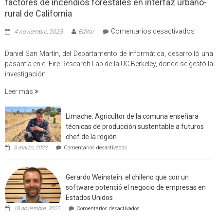
factores de incendios forestales en interfaz urbano-
rural de California
en
Comentarios desactivados
4 noviembre, 2025
Editor
Profes
USM
Daniel San Martín, del Departamento de Informática, desarrolló una
partici
pasantía en el Fire Research Lab de la UC Berkeley, donde se gestó la
en
investigación
estudio
Leer más
que
cuantif
factore
Limache: Agricultor de la comuna enseñara
de
técnicas de producción sustentable a futuros
incendi
chef de la región
foresta
en
3 marzo, 2023
Comentarios desactivados
en
Limache:
Agricultor
interfaz
de
urbano
Gerardo Weinstein: el chileno que con un
la
rural
comuna
software potenció el negocio de empresas en
enseñara
de
Estados Unidos
técnicas
Californ
en
de
18 noviembre, 2022
Comentarios desactivados
Gerardo
producción