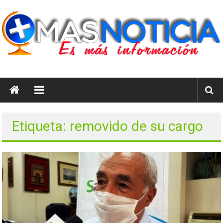
Saltar
al
contenido
masnoticia.cl
Es
Más
Información
Etiqueta: removido de su cargo