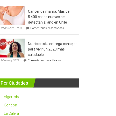
del
cáncer
Cáncer de mama: Más de
de
5.400 casos nuevos se
prostata
detectan al año en Chile
en
18 octubre, 2023
Comentarios desactivados
Cáncer
de
mama:
Nutricionista entrega consejos
Más
de
para vivir un 2023 más
5.400
saludable
casos
en
nuevos
24 enero, 2023
Comentarios desactivados
Nutricionista
se
entrega
detectan
consejos
al
para
año
vivir
en
Por Ciudades
un
Chile
2023
más
Algarrobo
saludable
Concón
La Calera