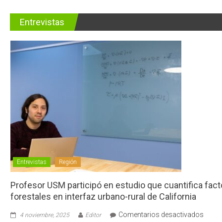
Entrevistas
Entrevistas
Región
Profesor USM participó en estudio que cuantifica fac
forestales en interfaz urbano-rural de California
en
Comentarios desactivados
4 noviembre, 2025
Editor