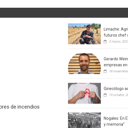
Limache: Agri
futuros chef 
3 marzo, 202
Gerardo Weins
empresas en 
18 noviembre
Ginecólogo ac
19 octubre, 2
tores de incendios
Nogales: En E
y memoria”