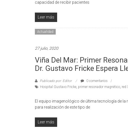
capacidad de recibir pacientes
Leer más
Actualidad
27 julio, 2020
Viña Del Mar: Primer Reson
Dr. Gustavo Fricke Espera 
Publicado por: Editor
0 comentarios
Hospital Gustavo Fricke
,
primer resonador magnético
,
red
El equipo imagenológico de última tecnología de la 
para realización de este tipo de
Leer más