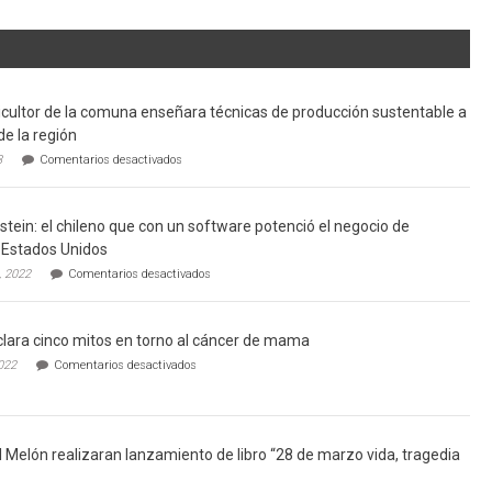
cultor de la comuna enseñara técnicas de producción sustentable a
de la región
en
3
Comentarios desactivados
Limache:
Agricultor
de
tein: el chileno que con un software potenció el negocio de
la
comuna
Estados Unidos
enseñara
en
, 2022
Comentarios desactivados
técnicas
Gerardo
de
Weinstein:
producción
el
sustentable
lara cinco mitos en torno al cáncer de mama
chileno
a
que
en
022
Comentarios desactivados
futuros
con
Ginecólogo
chef
un
aclara
de
software
cinco
la
potenció
mitos
región
el
en
l Melón realizaran lanzamiento de libro “28 de marzo vida, tragedia
negocio
torno
de
al