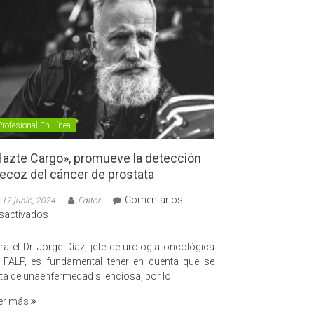
Profesional En Línea
azte Cargo», promueve la detección
ecoz del cáncer de prostata
Comentarios
12 junio, 2024
Editor
en
sactivados
«Hazte
Cargo»,
ra el Dr. Jorge Díaz, jefe de urología oncológica
promueve
 FALP, es fundamental tener en cuenta que se
la
ata de unaenfermedad silenciosa, por lo
detección
er más
precoz