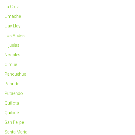
La Cruz
Limache
Llay Llay
Los Andes
Hijuelas
Nogales
Olmué
Panquehue
Papudo
Putaendo
Quillota
Quilpué
San Felipe
Santa María