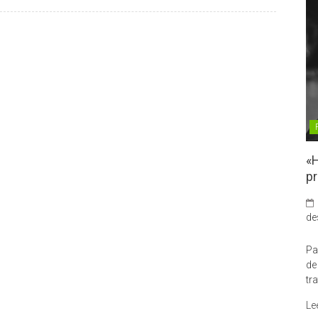
«H
pr
de
Pa
de
tr
Le