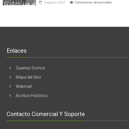
empresas
en
9 agosto, 2022
Comentarios desactivados
al
en
Nogales:
cáncer
Estados
En
de
Unidos
El
mama
Melón
realizaran
lanzamient
de
libro
“28
de
Enlaces
marzo
vida,
tragedia
y
Quienes Somos
memoria”
Mapa del Sitio
Webmail
Archivo Histórico
Contacto Comercial Y Soporte