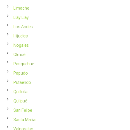
Limache
Llay Llay
Los Andes
Hijuelas
Nogales
Olmué
Panquehue
Papudo
Putaendo
Quillota
Quilpué
San Felipe
Santa María
Valparaíso