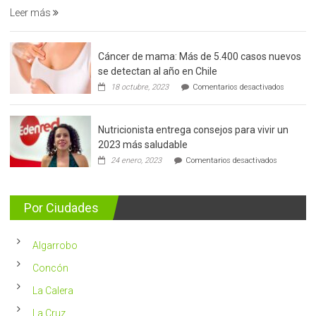
Leer más
precoz
del
cáncer
Cáncer de mama: Más de 5.400 casos nuevos
de
se detectan al año en Chile
prostata
en
18 octubre, 2023
Comentarios desactivados
Cáncer
de
mama:
Nutricionista entrega consejos para vivir un
Más
de
2023 más saludable
5.400
en
24 enero, 2023
Comentarios desactivados
casos
Nutricionis
nuevos
entrega
se
consejos
detectan
para
Por Ciudades
al
vivir
año
un
en
2023
Chile
Algarrobo
más
saludable
Concón
La Calera
La Cruz