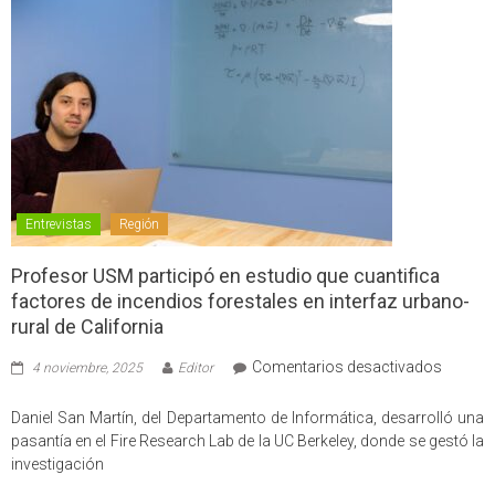
Entrevistas
Región
Profesor USM participó en estudio que cuantifica
factores de incendios forestales en interfaz urbano-
rural de California
en
Comentarios desactivados
4 noviembre, 2025
Editor
Profes
USM
Daniel San Martín, del Departamento de Informática, desarrolló una
partici
pasantía en el Fire Research Lab de la UC Berkeley, donde se gestó la
en
investigación
estudio