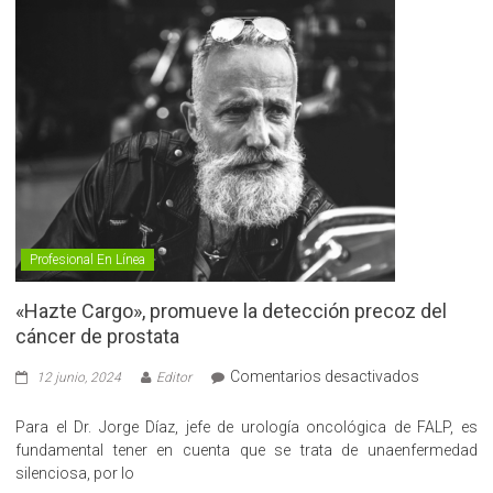
Profesional En Línea
«Hazte Cargo», promueve la detección precoz del
cáncer de prostata
en
Comentarios desactivados
12 junio, 2024
Editor
«Hazte
Cargo»,
Para el Dr. Jorge Díaz, jefe de urología oncológica de FALP, es
promueve
fundamental tener en cuenta que se trata de unaenfermedad
la
silenciosa, por lo
detección