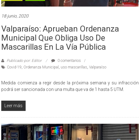
18 junio, 2020
Valparaíso: Aprueban Ordenanza
Municipal Que Obliga Uso De
Mascarillas En La Vía Pública
Publicado por: Editor
0 comentarios
Covid-19
,
Ordenanza Municipal
,
uso mascarillas
,
Valparaíso
Medida comienza a regir desde la próxima semana y su infracción
podrá ser sancionada con una multa que va de 1 hasta 5 UTM.
Leer más