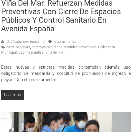
Viña Del Mar: Refuerzan Medidas
Preventivas Con Cierre De Espacios
Públicos Y Control Sanitario En
Avenida España
Publicado por: Editor
0 comentarios
cierre de playas
,
controles sanitarios
,
medidas preventivas
,
Ordenanza
Municipal
,
uso mascarillas
,
Viña del Mar
Estas nuevas y estrictas medidas contemplan además uso
obligatorio de mascarilla y solicitud de prohibición de ingreso a
playas. Con el fin de aumentar
Leer más