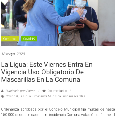
Comunas
Covid-19
13 mayo, 2020
La Ligua: Este Viernes Entra En
Vigencia Uso Obligatorio De
Mascarillas En La Comuna
Publicado por: Editor
0 comentarios
Covid-19
,
La Ligua
,
Ordenanza Municipal
,
uso mascarillas
Ordenanza aprobada por el Concejo Municipal fija multas de hasta
150.000 pesos en caso de re incidencia Con una votación unánime, el