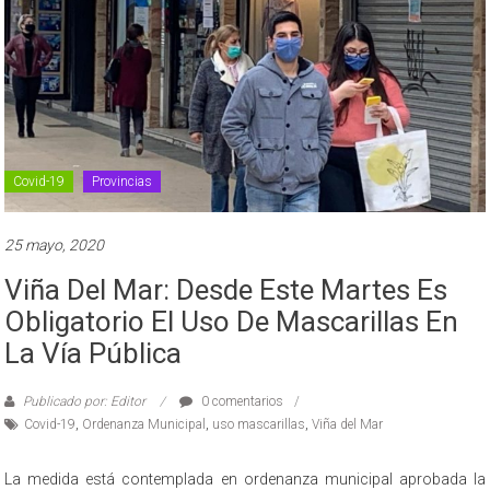
Covid-19
Provincias
25 mayo, 2020
Viña Del Mar: Desde Este Martes Es
Obligatorio El Uso De Mascarillas En
La Vía Pública
Publicado por: Editor
0 comentarios
Covid-19
,
Ordenanza Municipal
,
uso mascarillas
,
Viña del Mar
La medida está contemplada en ordenanza municipal aprobada la