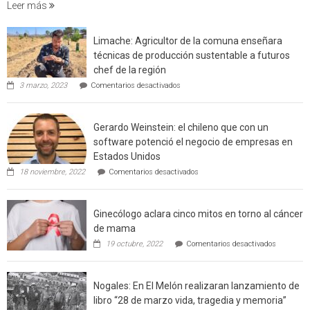
Leer más
que
cuantif
factore
Limache: Agricultor de la comuna enseñara
de
técnicas de producción sustentable a futuros
incendi
chef de la región
foresta
en
3 marzo, 2023
Comentarios desactivados
en
Limache:
Agricultor
interfaz
de
urbano
Gerardo Weinstein: el chileno que con un
la
rural
comuna
software potenció el negocio de empresas en
enseñara
de
Estados Unidos
técnicas
Californ
en
de
18 noviembre, 2022
Comentarios desactivados
Gerardo
producción
Weinstein:
sustentable
el
a
Ginecólogo aclara cinco mitos en torno al cáncer
chileno
futuros
que
chef
de mama
con
de
en
19 octubre, 2022
Comentarios desactivados
un
la
Ginecólog
software
región
aclara
potenció
cinco
el
Nogales: En El Melón realizaran lanzamiento de
mitos
negocio
en
libro “28 de marzo vida, tragedia y memoria”
de
torno