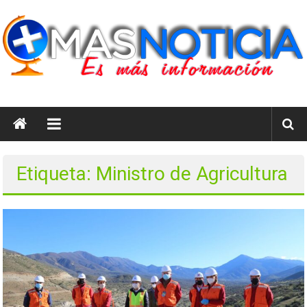
Saltar
al
contenido
masnoticia.cl
Es
Más
Información
Etiqueta: Ministro de Agricultura