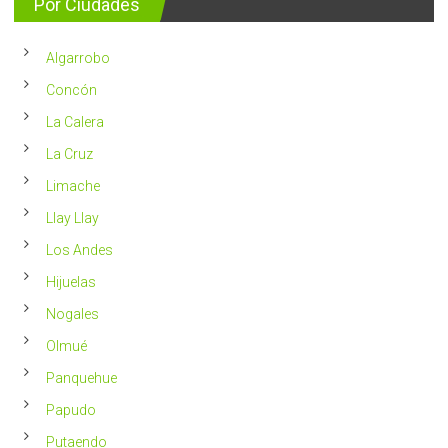
Por Ciudades
al
vivir
año
un
en
2023
Chile
Algarrobo
más
saludable
Concón
La Calera
La Cruz
Limache
Llay Llay
Los Andes
Hijuelas
Nogales
Olmué
Panquehue
Papudo
Putaendo