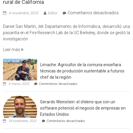
rural de California
en
Comentarios desactivados
4 noviembre, 2025
Editor
Profes
USM
Daniel San Martín, del Departamento de Informática, desarrolló una
partici
pasantía en el Fire Research Lab de la UC Berkeley, donde se gestó la
en
investigación
estudio
Leer más
que
cuantif
factore
Limache: Agricultor de la comuna enseñara
de
técnicas de producción sustentable a futuros
incendi
chef de la región
foresta
en
3 marzo, 2023
Comentarios desactivados
en
Limache:
Agricultor
interfaz
de
urbano
Gerardo Weinstein: el chileno que con un
la
rural
comuna
software potenció el negocio de empresas en
enseñara
de
Estados Unidos
técnicas
Californ
en
de
18 noviembre, 2022
Comentarios desactivados
Gerardo
producción
Weinstein:
sustentable