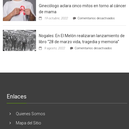
el
a
Ginecólogo aclara cinco mitos en torno al cáncer
chileno
futuros
que
chef
de mama
con
de
en
19 octubre, 2022
Comentarios desactivados
un
la
Ginecólog
software
región
aclara
potenció
cinco
el
Nogales: En El Melón realizaran lanzamiento de
mitos
negocio
en
libro “28 de marzo vida, tragedia y memoria”
de
torno
empresas
en
9 agosto, 2022
Comentarios desactivados
al
en
Nogales:
cáncer
Estados
En
de
Unidos
El
mama
Melón
realizaran
lanzamient
de
libro
“28
de
Enlaces
marzo
vida,
tragedia
y
Quienes Somos
memoria”
Mapa del Sitio