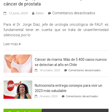
cáncer de prostata
en
Comentarios desactivados
12 junio, 2024
Editor
«Hazte
Cargo»,
Para el Dr. Jorge Díaz, jefe de urología oncológica de FALP, es
promueve
fundamental tener en cuenta que se trata de unaenfermedad
la
silenciosa, por lo
detección
Leer más
precoz
del
cáncer
Cáncer de mama: Más de 5.400 casos nuevos
de
se detectan al año en Chile
prostata
en
18 octubre, 2023
Comentarios desactivados
Cáncer
de
mama:
Nutricionista entrega consejos para vivir un
Más
de
2023 más saludable
5.400
en
24 enero, 2023
Comentarios desactivados
casos
Nutricionis
nuevos
entrega
se
consejos
detectan
para