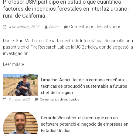
Profesor USM participó en estudio que cuantifica
factores de incendios forestales en interfaz urbano-
rural de California
en
Comentarios desactivados
4 noviembre, 2025
Editor
Profes
USM
Daniel San Martín, del Departamento de Informática, desarrolló una
partici
pasantía en el Fire Research Lab de la UC Berkeley, donde se gestó la
en
investigación
estudio
Leer más
que
cuantif
factore
Limache: Agricultor de la comuna enseñara
de
técnicas de producción sustentable a futuros
incendi
chef de la región
foresta
en
3 marzo, 2023
Comentarios desactivados
en
Limache:
Agricultor
interfaz
de
urbano
Gerardo Weinstein: el chileno que con un
la
rural
comuna
software potenció el negocio de empresas en
enseñara
de
Estados Unidos
técnicas
Californ
en