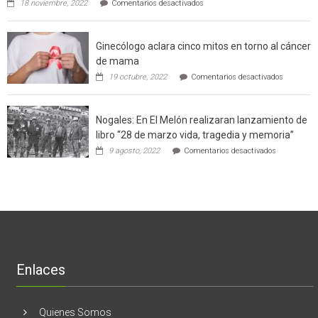
de
18 noviembre, 2022
Comentarios desactivados
Gerardo
producción
Weinstein:
sustentable
el
a
Ginecólogo aclara cinco mitos en torno al cáncer
chileno
futuros
que
chef
de mama
con
de
en
19 octubre, 2022
Comentarios desactivados
un
la
Ginecólog
software
región
aclara
potenció
cinco
el
Nogales: En El Melón realizaran lanzamiento de
mitos
negocio
en
libro “28 de marzo vida, tragedia y memoria”
de
torno
empresas
en
9 agosto, 2022
Comentarios desactivados
al
en
Nogales:
cáncer
Estados
En
de
Unidos
El
mama
Melón
realizaran
lanzamient
de
libro
“28
de
Enlaces
marzo
vida,
tragedia
y
Quienes Somos
memoria”