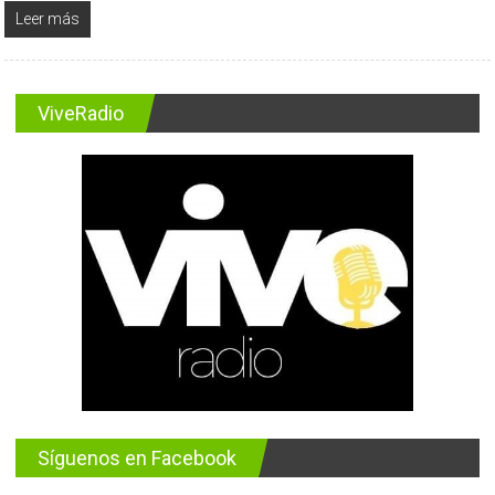
Leer más
ViveRadio
Síguenos en Facebook