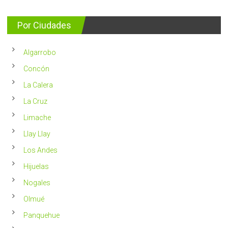
nuevos
entrega
se
consejos
detectan
para
Por Ciudades
al
vivir
año
un
en
2023
Chile
Algarrobo
más
saludable
Concón
La Calera
La Cruz
Limache
Llay Llay
Los Andes
Hijuelas
Nogales
Olmué
Panquehue