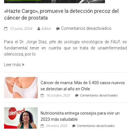
«Hazte Cargo», promueve la detección precoz del
cáncer de prostata
en
Comentarios desactivados
12 junio, 2024
Editor
«Hazte
Cargo»,
Para el Dr. Jorge Díaz, jefe de urología oncológica de FALP, es
promueve
fundamental tener en cuenta que se trata de unaenfermedad
la
silenciosa, por lo
detección
Leer más
precoz
del
cáncer
Cáncer de mama: Más de 5.400 casos nuevos
de
se detectan al año en Chile
prostata
en
18 octubre, 2023
Comentarios desactivados
Cáncer
de
mama:
Nutricionista entrega consejos para vivir un
Más
de
2023 más saludable
5.400
en
24 enero, 2023
Comentarios desactivados
casos
Nutricionis