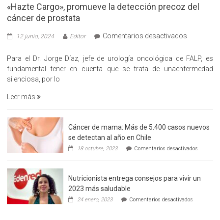
«Hazte Cargo», promueve la detección precoz del
cáncer de prostata
en
Comentarios desactivados
12 junio, 2024
Editor
«Hazte
Cargo»,
Para el Dr. Jorge Díaz, jefe de urología oncológica de FALP, es
promueve
fundamental tener en cuenta que se trata de unaenfermedad
la
silenciosa, por lo
detección
Leer más
precoz
del
cáncer
Cáncer de mama: Más de 5.400 casos nuevos
de
se detectan al año en Chile
prostata
en
18 octubre, 2023
Comentarios desactivados
Cáncer
de
mama:
Nutricionista entrega consejos para vivir un
Más
de
2023 más saludable
5.400
en
24 enero, 2023
Comentarios desactivados
casos
Nutricionis
nuevos
entrega
se