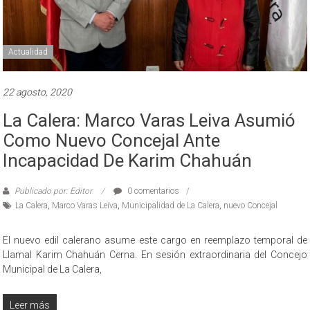
Actualidad
22 agosto, 2020
La Calera: Marco Varas Leiva Asumió
Como Nuevo Concejal Ante
Incapacidad De Karim Chahuán
Publicado por: Editor
0 comentarios
La Calera
,
Marco Varas Leiva
,
Municipalidad de La Calera
,
nuevo Concejal
El nuevo edil calerano asume este cargo en reemplazo temporal de
Llamal Karim Chahuán Cerna. En sesión extraordinaria del Concejo
Municipal de La Calera,
Leer más