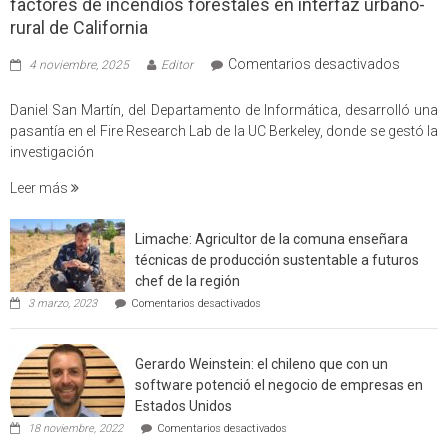
factores de incendios forestales en interfaz urbano-
rural de California
en
Comentarios desactivados
4 noviembre, 2025
Editor
Profes
USM
Daniel San Martín, del Departamento de Informática, desarrolló una
partici
pasantía en el Fire Research Lab de la UC Berkeley, donde se gestó la
en
investigación
estudio
Leer más
que
cuantif
factore
Limache: Agricultor de la comuna enseñara
de
técnicas de producción sustentable a futuros
incendi
chef de la región
foresta
en
3 marzo, 2023
Comentarios desactivados
en
Limache:
Agricultor
interfaz
de
urbano
Gerardo Weinstein: el chileno que con un
la
rural
comuna
software potenció el negocio de empresas en
enseñara
de
Estados Unidos
técnicas
Californ
en
de
18 noviembre, 2022
Comentarios desactivados
Gerardo
producción