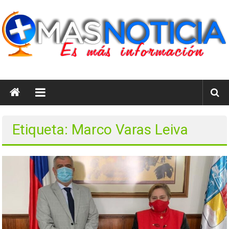
Saltar
al
contenido
masnoticia.cl
Es
Más
Información
Etiqueta: Marco Varas Leiva