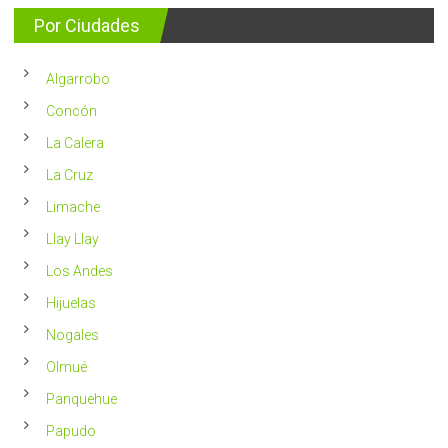
consejos
detectan
para
Por Ciudades
al
vivir
año
un
en
2023
Chile
Algarrobo
más
saludable
Concón
La Calera
La Cruz
Limache
Llay Llay
Los Andes
Hijuelas
Nogales
Olmué
Panquehue
Papudo