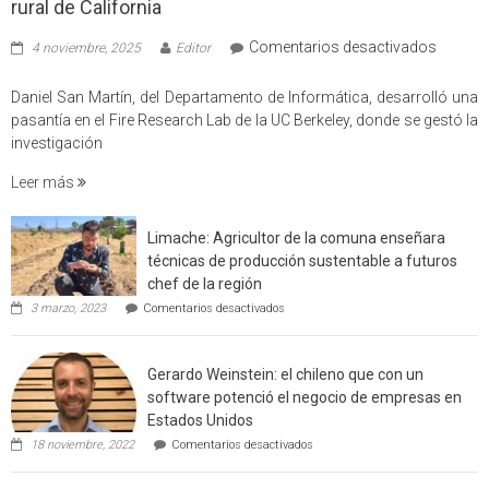
rural de California
en
Comentarios desactivados
4 noviembre, 2025
Editor
Profes
USM
Daniel San Martín, del Departamento de Informática, desarrolló una
partici
pasantía en el Fire Research Lab de la UC Berkeley, donde se gestó la
en
investigación
estudio
Leer más
que
cuantif
factore
Limache: Agricultor de la comuna enseñara
de
técnicas de producción sustentable a futuros
incendi
chef de la región
foresta
en
3 marzo, 2023
Comentarios desactivados
en
Limache:
Agricultor
interfaz
de
urbano
Gerardo Weinstein: el chileno que con un
la
rural
comuna
software potenció el negocio de empresas en
enseñara
de
Estados Unidos
técnicas
Californ
en
de
18 noviembre, 2022
Comentarios desactivados
Gerardo
producción
Weinstein:
sustentable