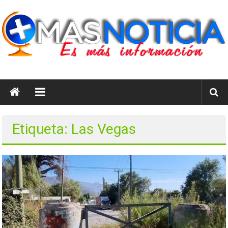
Saltar
al
contenido
masnoticia.cl
Es
Más
Información
Etiqueta: Las Vegas