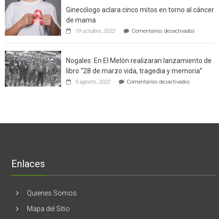
el
a
Ginecólogo aclara cinco mitos en torno al cáncer
chileno
futuros
que
chef
de mama
con
de
en
19 octubre, 2022
Comentarios desactivados
un
la
Ginecólog
software
región
aclara
potenció
cinco
el
Nogales: En El Melón realizaran lanzamiento de
mitos
negocio
en
libro “28 de marzo vida, tragedia y memoria”
de
torno
empresas
en
9 agosto, 2022
Comentarios desactivados
al
en
Nogales:
cáncer
Estados
En
de
Unidos
El
mama
Melón
realizaran
lanzamient
de
libro
“28
de
Enlaces
marzo
vida,
tragedia
y
Quienes Somos
memoria”
Mapa del Sitio