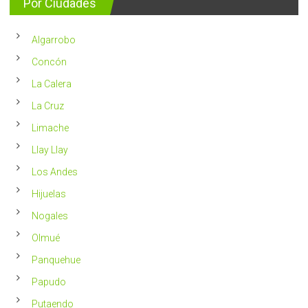
Por Ciudades
al
vivir
año
un
en
2023
Chile
Algarrobo
más
saludable
Concón
La Calera
La Cruz
Limache
Llay Llay
Los Andes
Hijuelas
Nogales
Olmué
Panquehue
Papudo
Putaendo