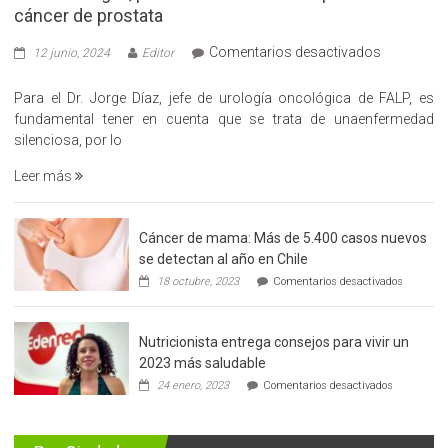
cáncer de prostata
en
Comentarios desactivados
12 junio, 2024
Editor
«Hazte
Cargo»,
Para el Dr. Jorge Díaz, jefe de urología oncológica de FALP, es
promueve
fundamental tener en cuenta que se trata de unaenfermedad
la
silenciosa, por lo
detección
Leer más
precoz
del
cáncer
Cáncer de mama: Más de 5.400 casos nuevos
de
se detectan al año en Chile
prostata
en
18 octubre, 2023
Comentarios desactivados
Cáncer
de
mama:
Nutricionista entrega consejos para vivir un
Más
de
2023 más saludable
5.400
en
24 enero, 2023
Comentarios desactivados
casos
Nutricionis
nuevos
entrega
se
consejos
detectan
para