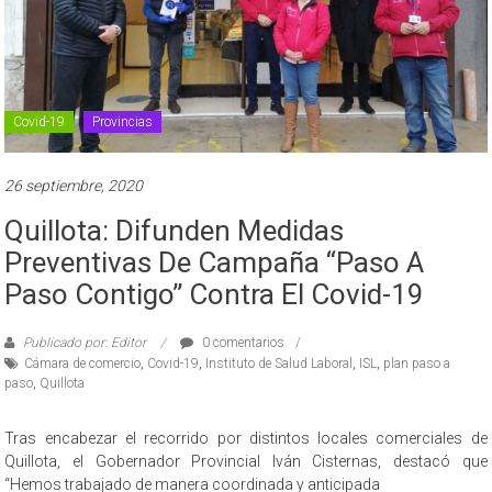
Covid-19
Provincias
26 septiembre, 2020
Quillota: Difunden Medidas
Preventivas De Campaña “Paso A
Paso Contigo” Contra El Covid-19
Publicado por: Editor
0 comentarios
Cámara de comercio
,
Covid-19
,
Instituto de Salud Laboral
,
ISL
,
plan paso a
paso
,
Quillota
Tras encabezar el recorrido por distintos locales comerciales de
Quillota, el Gobernador Provincial Iván Cisternas, destacó que
“Hemos trabajado de manera coordinada y anticipada