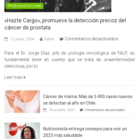
Profesional En Línea
«Hazte Cargo», promueve la detección precoz del
cáncer de prostata
en
Comentarios desactivados
12 junio, 2024
Editor
«Hazte
Cargo»,
Para el Dr. Jorge Díaz, jefe de urología oncológica de FALP, es
promueve
fundamental tener en cuenta que se trata de unaenfermedad
la
silenciosa, por lo
detección
Leer más
precoz
del
cáncer
Cáncer de mama: Más de 5.400 casos nuevos
de
se detectan al año en Chile
prostata
en
18 octubre, 2023
Comentarios desactivados
Cáncer
de
mama:
Nutricionista entrega consejos para vivir un
Más
de
2023 más saludable
5.400