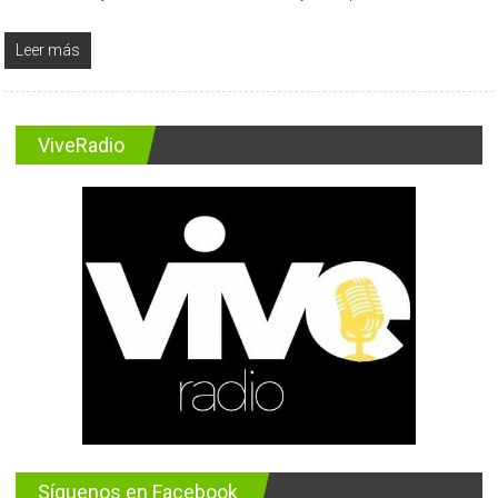
Leer más
ViveRadio
Síguenos en Facebook