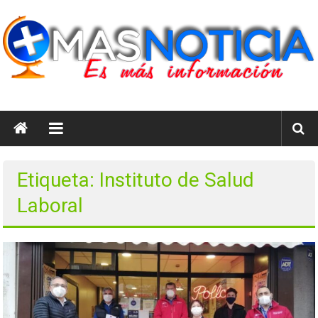
Saltar
al
contenido
masnoticia.cl
Es
Más
Información
Etiqueta: Instituto de Salud
Laboral