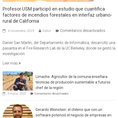
Profesor USM participó en estudio que cuantifica
factores de incendios forestales en interfaz urbano-
rural de California
en
Comentarios desactivados
4 noviembre, 2025
Editor
Profes
USM
Daniel San Martín, del Departamento de Informática, desarrolló una
partici
pasantía en el Fire Research Lab de la UC Berkeley, donde se gestó la
en
investigación
estudio
Leer más
que
cuantif
factore
Limache: Agricultor de la comuna enseñara
de
técnicas de producción sustentable a futuros
incendi
chef de la región
foresta
en
3 marzo, 2023
Comentarios desactivados
en
Limache:
Agricultor
interfaz
de
urbano
Gerardo Weinstein: el chileno que con un
la
rural
comuna
software potenció el negocio de empresas en
enseñara