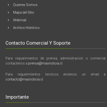
y
Quienes Somos
memoria”
Mapa del Sitio
Webmail
Archivo Histórico
Contacto Comercial Y Soporte
Para requerimientos de prensa, administracion o comercial
contactenos a
prensa@masnoticia.cl
.
Para requerimientos tecnicos envíenos un email a
contacto@masnoticia.cl
.
Importante