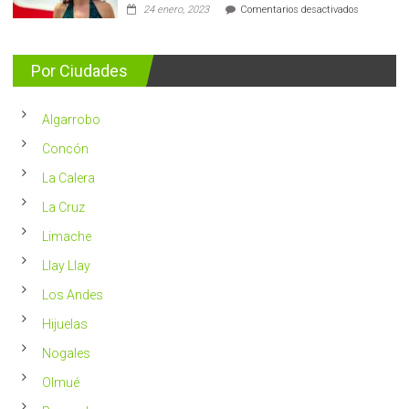
en
24 enero, 2023
Comentarios desactivados
casos
Nutricionis
nuevos
entrega
se
consejos
detectan
para
Por Ciudades
al
vivir
año
un
en
2023
Chile
Algarrobo
más
saludable
Concón
La Calera
La Cruz
Limache
Llay Llay
Los Andes
Hijuelas
Nogales
Olmué