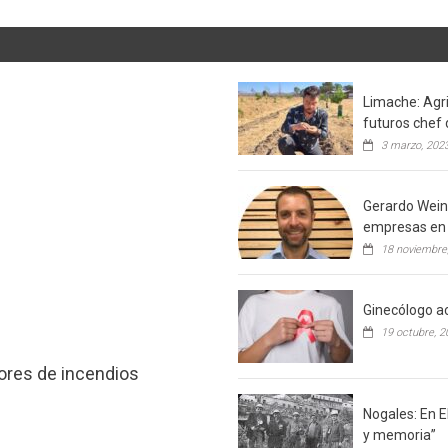
Limache: Agri
futuros chef 
3 marzo, 202
Gerardo Weins
empresas en 
18 noviembre
Ginecólogo ac
19 octubre, 2
tores de incendios
Nogales: En E
y memoria”