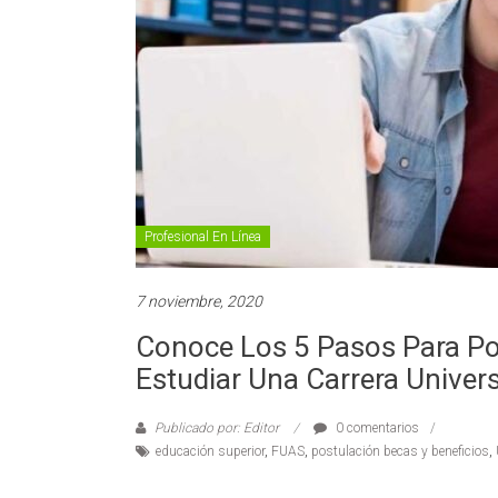
Profesional En Línea
7 noviembre, 2020
Conoce Los 5 Pasos Para Pos
Estudiar Una Carrera Univers
Publicado por: Editor
0 comentarios
educación superior
,
FUAS
,
postulación becas y beneficios
,