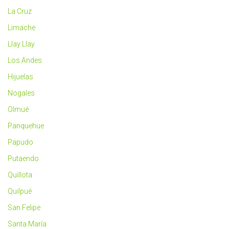
La Cruz
Limache
Llay Llay
Los Andes
Hijuelas
Nogales
Olmué
Panquehue
Papudo
Putaendo
Quillota
Quilpué
San Felipe
Santa María