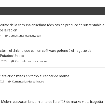
cultor de la comuna enseñara técnicas de producción sustentable a
de la región
en
3
Comentarios desactivados
Limache:
Agricultor
de
tein: el chileno que con un software potenció el negocio de
la
comuna
Estados Unidos
enseñara
en
, 2022
Comentarios desactivados
técnicas
Gerardo
de
Weinstein:
producción
el
sustentable
lara cinco mitos en torno al cáncer de mama
chileno
a
que
en
022
Comentarios desactivados
futuros
con
Ginecólogo
chef
un
aclara
de
software
cinco
la
potenció
mitos
región
el
en
l Melón realizaran lanzamiento de libro “28 de marzo vida, tragedia
negocio
torno
de
al