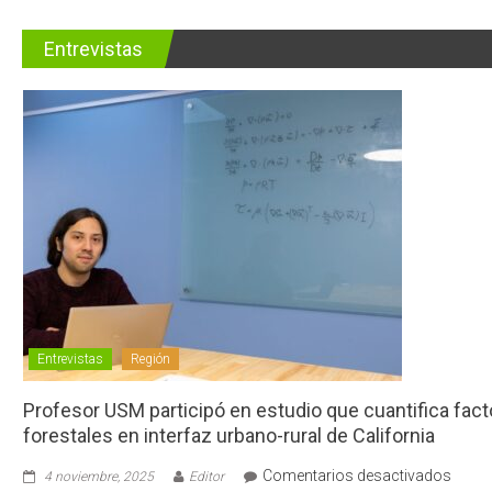
Entrevistas
Entrevistas
Región
Profesor USM participó en estudio que cuantifica fac
forestales en interfaz urbano-rural de California
en
Comentarios desactivados
4 noviembre, 2025
Editor