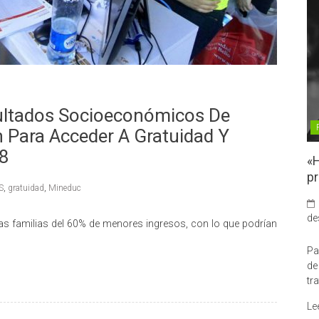
ultados Socioeconómicos De
 Para Acceder A Gratuidad Y
18
«H
pr
S
,
gratuidad
,
Mineduc
de
las familias del 60% de menores ingresos, con lo que podrían
Pa
de
tr
Le