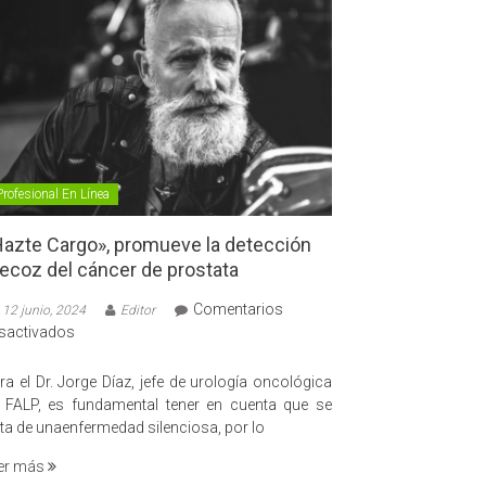
Profesional En Línea
azte Cargo», promueve la detección
ecoz del cáncer de prostata
Comentarios
12 junio, 2024
Editor
en
sactivados
«Hazte
Cargo»,
ra el Dr. Jorge Díaz, jefe de urología oncológica
promueve
 FALP, es fundamental tener en cuenta que se
la
ata de unaenfermedad silenciosa, por lo
detección
er más
precoz