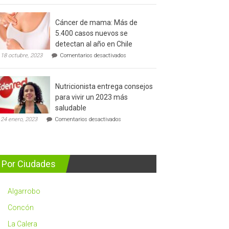
del
cáncer
Cáncer de mama: Más de
de
5.400 casos nuevos se
prostata
detectan al año en Chile
en
18 octubre, 2023
Comentarios desactivados
Cáncer
de
mama:
Nutricionista entrega consejos
Más
de
para vivir un 2023 más
5.400
saludable
casos
en
nuevos
24 enero, 2023
Comentarios desactivados
Nutricionista
se
entrega
detectan
consejos
al
para
año
vivir
en
Por Ciudades
un
Chile
2023
más
Algarrobo
saludable
Concón
La Calera