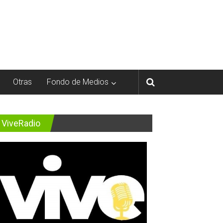
Otras
Fondo de Medios
ViveRadio