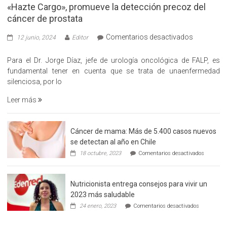
«Hazte Cargo», promueve la detección precoz del
cáncer de prostata
en
Comentarios desactivados
12 junio, 2024
Editor
«Hazte
Cargo»,
Para el Dr. Jorge Díaz, jefe de urología oncológica de FALP, es
promueve
fundamental tener en cuenta que se trata de unaenfermedad
la
silenciosa, por lo
detección
Leer más
precoz
del
cáncer
Cáncer de mama: Más de 5.400 casos nuevos
de
se detectan al año en Chile
prostata
en
18 octubre, 2023
Comentarios desactivados
Cáncer
de
mama:
Nutricionista entrega consejos para vivir un
Más
de
2023 más saludable
5.400
en
24 enero, 2023
Comentarios desactivados
casos
Nutricionis
nuevos
entrega
se