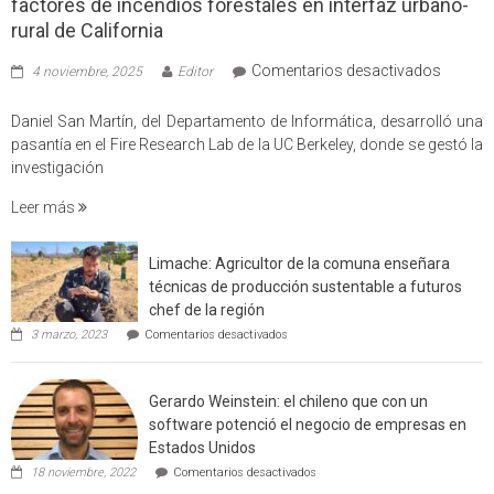
factores de incendios forestales en interfaz urbano-
rural de California
en
Comentarios desactivados
4 noviembre, 2025
Editor
Profes
USM
Daniel San Martín, del Departamento de Informática, desarrolló una
partici
pasantía en el Fire Research Lab de la UC Berkeley, donde se gestó la
en
investigación
estudio
Leer más
que
cuantif
factore
Limache: Agricultor de la comuna enseñara
de
técnicas de producción sustentable a futuros
incendi
chef de la región
foresta
en
3 marzo, 2023
Comentarios desactivados
en
Limache:
Agricultor
interfaz
de
urbano
Gerardo Weinstein: el chileno que con un
la
rural
comuna
software potenció el negocio de empresas en
enseñara
de
Estados Unidos
técnicas
Californ
en
de
18 noviembre, 2022
Comentarios desactivados
Gerardo
producción