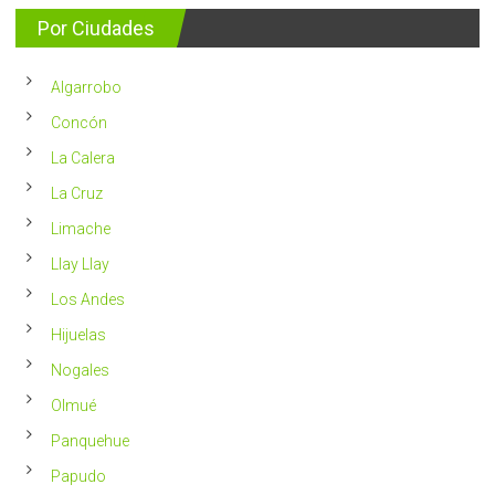
consejos
detectan
para
Por Ciudades
al
vivir
año
un
en
2023
Chile
Algarrobo
más
saludable
Concón
La Calera
La Cruz
Limache
Llay Llay
Los Andes
Hijuelas
Nogales
Olmué
Panquehue
Papudo