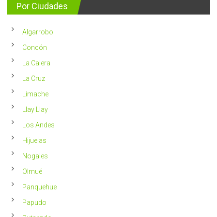
para
Por Ciudades
al
vivir
año
un
en
2023
Chile
Algarrobo
más
saludable
Concón
La Calera
La Cruz
Limache
Llay Llay
Los Andes
Hijuelas
Nogales
Olmué
Panquehue
Papudo