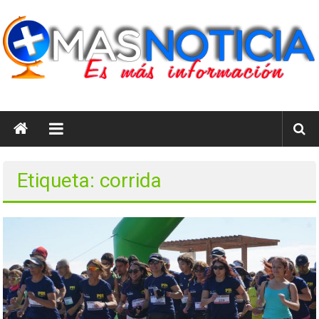
Saltar
al
contenido
masnoticia.cl
Es
Más
Información
Etiqueta: corrida