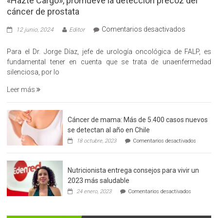
«Hazte Cargo», promueve la detección precoz del
cáncer de prostata
en
Comentarios desactivados
12 junio, 2024
Editor
«Hazte
Cargo»,
Para el Dr. Jorge Díaz, jefe de urología oncológica de FALP, es
promueve
fundamental tener en cuenta que se trata de unaenfermedad
la
silenciosa, por lo
detección
Leer más
precoz
del
cáncer
Cáncer de mama: Más de 5.400 casos nuevos
de
se detectan al año en Chile
prostata
en
18 octubre, 2023
Comentarios desactivados
Cáncer
de
mama:
Nutricionista entrega consejos para vivir un
Más
de
2023 más saludable
5.400
en
24 enero, 2023
Comentarios desactivados
casos
Nutricionis
nuevos
entrega
se
consejos
detectan