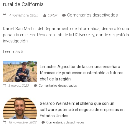
rural de California
en
Comentarios desactivados
4 noviembre, 2025
Editor
Profes
USM
Daniel San Martín, del Departamento de Informática, desarrolló una
partici
pasantía en el Fire Research Lab de la UC Berkeley, donde se gestó la
en
investigación
estudio
Leer más
que
cuantif
factore
Limache: Agricultor de la comuna enseñara
de
técnicas de producción sustentable a futuros
incendi
chef de la región
foresta
en
3 marzo, 2023
Comentarios desactivados
en
Limache:
Agricultor
interfaz
de
urbano
Gerardo Weinstein: el chileno que con un
la
rural
comuna
software potenció el negocio de empresas en
enseñara
de
Estados Unidos
técnicas
Californ
en
de
18 noviembre, 2022
Comentarios desactivados
Gerardo
producción
Weinstein:
sustentable