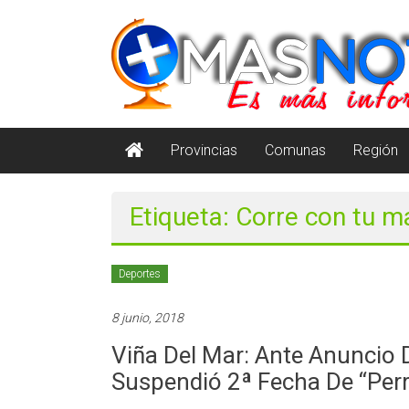
Saltar
masnoticia.cl
al
contenido
Es
Más
Información
Provincias
Comunas
Región
Etiqueta: Corre con tu 
Deportes
8 junio, 2018
Viña Del Mar: Ante Anuncio 
Suspendió 2ª Fecha De “Per