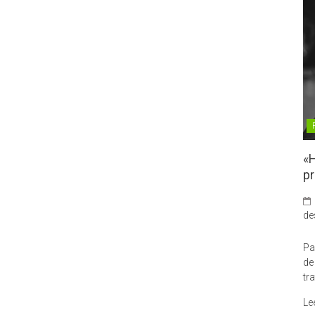
«H
pr
de
Pa
de
tr
Le