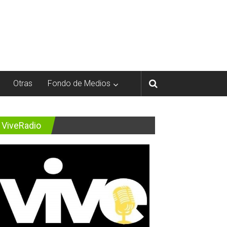
Otras
Fondo de Medios
ViveRadio