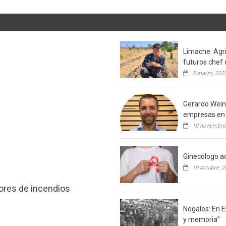
Limache: Agri
futuros chef 
3 marzo, 202
Gerardo Weins
empresas en 
18 noviembre
Ginecólogo ac
19 octubre, 2
tores de incendios
Nogales: En E
y memoria”