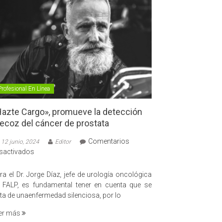
Profesional En Línea
azte Cargo», promueve la detección
ecoz del cáncer de prostata
Comentarios
12 junio, 2024
Editor
en
sactivados
«Hazte
Cargo»,
ra el Dr. Jorge Díaz, jefe de urología oncológica
promueve
 FALP, es fundamental tener en cuenta que se
la
ata de unaenfermedad silenciosa, por lo
detección
er más
precoz