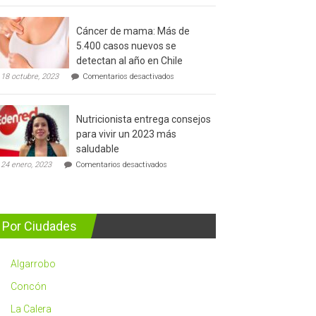
del
cáncer
Cáncer de mama: Más de
de
5.400 casos nuevos se
prostata
detectan al año en Chile
en
18 octubre, 2023
Comentarios desactivados
Cáncer
de
mama:
Nutricionista entrega consejos
Más
de
para vivir un 2023 más
5.400
saludable
casos
en
nuevos
24 enero, 2023
Comentarios desactivados
Nutricionista
se
entrega
detectan
consejos
al
para
año
vivir
en
Por Ciudades
un
Chile
2023
más
Algarrobo
saludable
Concón
La Calera