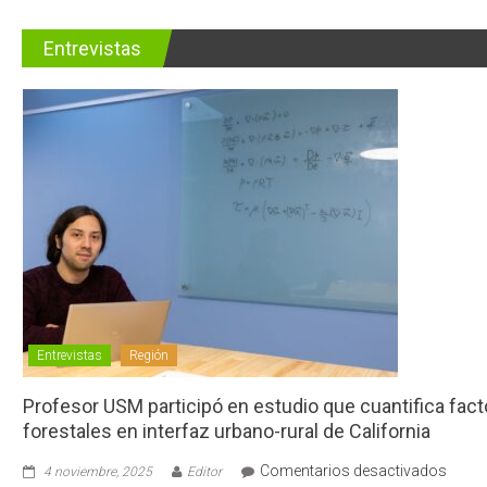
Entrevistas
Entrevistas
Región
Profesor USM participó en estudio que cuantifica fac
forestales en interfaz urbano-rural de California
en
Comentarios desactivados
4 noviembre, 2025
Editor