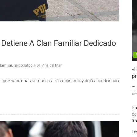
 Detiene A Clan Familiar Dedicado
familiar
,
narcotráfico
,
PDI
,
Viña del Mar
«H
pr
ini, que hace unas semanas atrás colisionó y dejó abandonado
de
Pa
de
tr
Le