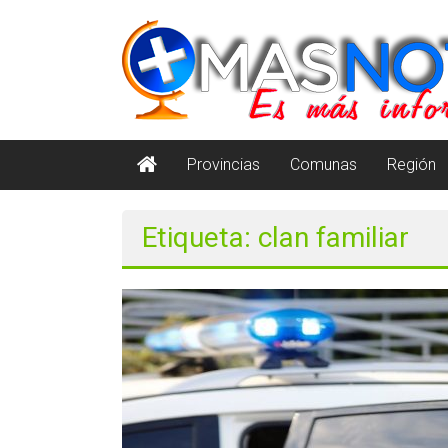
Saltar
masnoticia.cl
al
contenido
Es
Más
Información
Provincias
Comunas
Región
Etiqueta: clan familiar