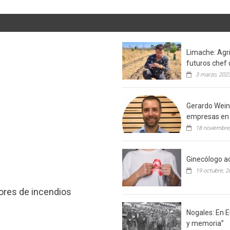
Limache: Agri
futuros chef 
3 marzo, 202
Gerardo Weins
empresas en 
18 noviembre
Ginecólogo ac
19 octubre, 2
tores de incendios
Nogales: En E
y memoria”