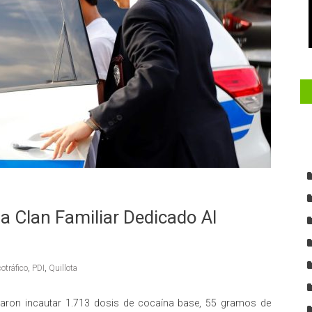
la Clan Familiar Dedicado Al
otráfico
,
PDI
,
Quillota
graron incautar 1.713 dosis de cocaína base, 55 gramos de