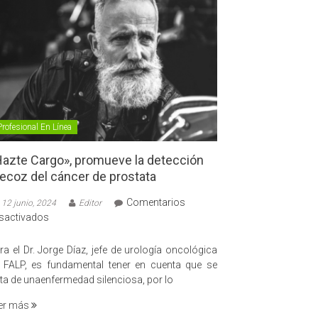
Profesional En Línea
azte Cargo», promueve la detección
ecoz del cáncer de prostata
Comentarios
12 junio, 2024
Editor
en
sactivados
«Hazte
Cargo»,
ra el Dr. Jorge Díaz, jefe de urología oncológica
promueve
 FALP, es fundamental tener en cuenta que se
la
ata de unaenfermedad silenciosa, por lo
detección
er más
precoz