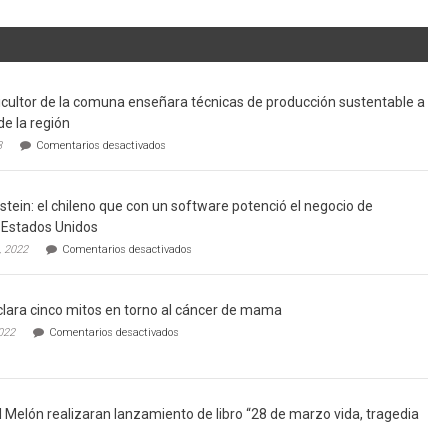
cultor de la comuna enseñara técnicas de producción sustentable a
de la región
en
3
Comentarios desactivados
Limache:
Agricultor
de
tein: el chileno que con un software potenció el negocio de
la
comuna
Estados Unidos
enseñara
en
, 2022
Comentarios desactivados
técnicas
Gerardo
de
Weinstein:
producción
el
sustentable
lara cinco mitos en torno al cáncer de mama
chileno
a
que
en
022
Comentarios desactivados
futuros
con
Ginecólogo
chef
un
aclara
de
software
cinco
la
potenció
mitos
región
el
en
l Melón realizaran lanzamiento de libro “28 de marzo vida, tragedia
negocio
torno
de
al