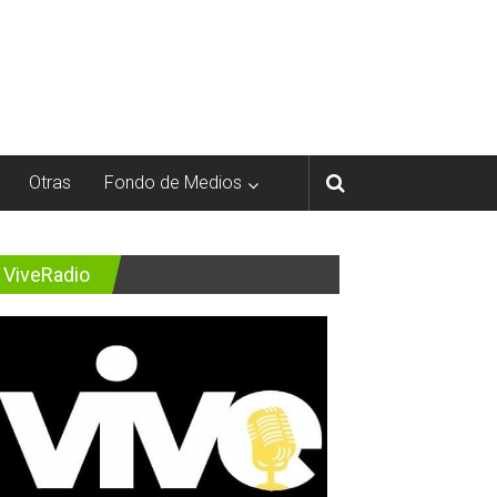
Otras
Fondo de Medios
ViveRadio