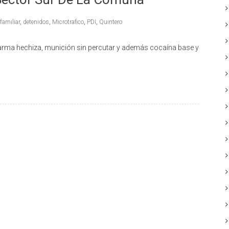
familiar
,
detenidos
,
Microtrafico
,
PDI
,
Quintero
un arma hechiza, munición sin percutar y además cocaína base y