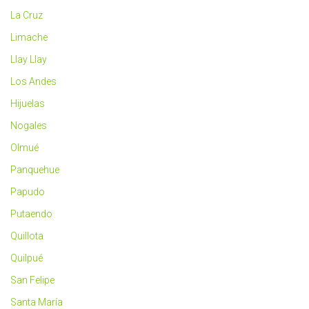
La Cruz
Limache
Llay Llay
Los Andes
Hijuelas
Nogales
Olmué
Panquehue
Papudo
Putaendo
Quillota
Quilpué
San Felipe
Santa María