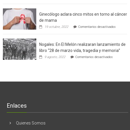
producción
Weinstein:
sustentable
el
a
Ginecólogo aclara cinco mitos en torno al cáncer
chileno
futuros
que
chef
de mama
con
de
en
19 octubre, 2022
Comentarios desactivados
un
la
Ginecólog
software
región
aclara
potenció
cinco
el
Nogales: En El Melón realizaran lanzamiento de
mitos
negocio
en
libro “28 de marzo vida, tragedia y memoria”
de
torno
empresas
en
9 agosto, 2022
Comentarios desactivados
al
en
Nogales:
cáncer
Estados
En
de
Unidos
El
mama
Melón
realizaran
lanzamient
de
libro
“28
de
Enlaces
marzo
vida,
tragedia
y
Quienes Somos
memoria”