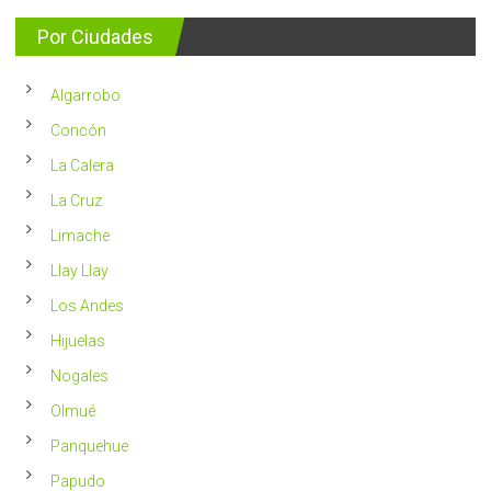
se
consejos
detectan
para
Por Ciudades
al
vivir
año
un
en
2023
Chile
Algarrobo
más
saludable
Concón
La Calera
La Cruz
Limache
Llay Llay
Los Andes
Hijuelas
Nogales
Olmué
Panquehue
Papudo