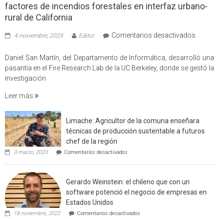
factores de incendios forestales en interfaz urbano-
rural de California
en
Comentarios desactivados
4 noviembre, 2025
Editor
Profes
USM
Daniel San Martín, del Departamento de Informática, desarrolló una
partici
pasantía en el Fire Research Lab de la UC Berkeley, donde se gestó la
en
investigación
estudio
Leer más
que
cuantif
factore
Limache: Agricultor de la comuna enseñara
de
técnicas de producción sustentable a futuros
incendi
chef de la región
foresta
en
3 marzo, 2023
Comentarios desactivados
en
Limache:
Agricultor
interfaz
de
urbano
Gerardo Weinstein: el chileno que con un
la
rural
comuna
software potenció el negocio de empresas en
enseñara
de
Estados Unidos
técnicas
Californ
en
de
18 noviembre, 2022
Comentarios desactivados
Gerardo