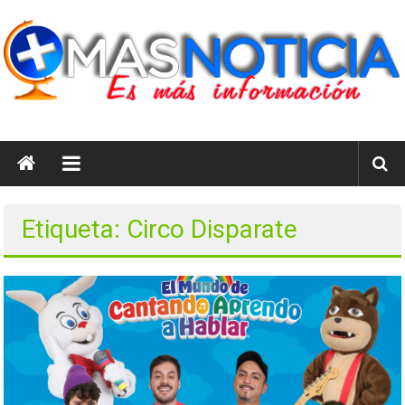
Saltar
al
contenido
masnoticia.cl
Es
Más
Información
Etiqueta: Circo Disparate