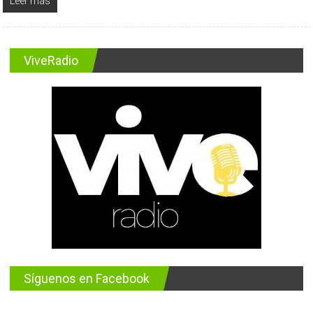
Leer más
ViveRadio
Síguenos en Facebook