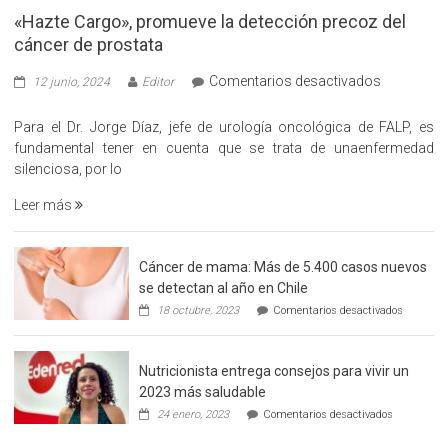
«Hazte Cargo», promueve la detección precoz del
cáncer de prostata
en
Comentarios desactivados
12 junio, 2024
Editor
«Hazte
Cargo»,
Para el Dr. Jorge Díaz, jefe de urología oncológica de FALP, es
promueve
fundamental tener en cuenta que se trata de unaenfermedad
la
silenciosa, por lo
detección
Leer más
precoz
del
cáncer
Cáncer de mama: Más de 5.400 casos nuevos
de
se detectan al año en Chile
prostata
en
18 octubre, 2023
Comentarios desactivados
Cáncer
de
mama:
Nutricionista entrega consejos para vivir un
Más
de
2023 más saludable
5.400
en
24 enero, 2023
Comentarios desactivados
casos
Nutricionis
nuevos
entrega