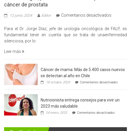
cáncer de prostata
en
Comentarios desactivados
12 junio, 2024
Editor
«Hazte
Cargo»,
Para el Dr. Jorge Díaz, jefe de urología oncológica de FALP, es
promueve
fundamental tener en cuenta que se trata de unaenfermedad
la
silenciosa, por lo
detección
Leer más
precoz
del
cáncer
Cáncer de mama: Más de 5.400 casos nuevos
de
se detectan al año en Chile
prostata
en
18 octubre, 2023
Comentarios desactivados
Cáncer
de
mama:
Nutricionista entrega consejos para vivir un
Más
de
2023 más saludable
5.400
en
24 enero, 2023
Comentarios desactivados
casos
Nutricionis
nuevos
entrega
se
consejos
detectan
para