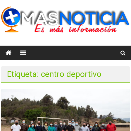
Saltar
al
contenido
masnoticia.cl
Es
Más
Información
Etiqueta: centro deportivo