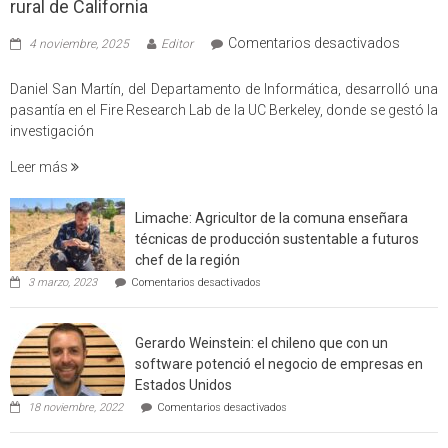
rural de California
en
Comentarios desactivados
4 noviembre, 2025
Editor
Profes
USM
Daniel San Martín, del Departamento de Informática, desarrolló una
partici
pasantía en el Fire Research Lab de la UC Berkeley, donde se gestó la
en
investigación
estudio
Leer más
que
cuantif
factore
Limache: Agricultor de la comuna enseñara
de
técnicas de producción sustentable a futuros
incendi
chef de la región
foresta
en
3 marzo, 2023
Comentarios desactivados
en
Limache:
Agricultor
interfaz
de
urbano
Gerardo Weinstein: el chileno que con un
la
rural
comuna
software potenció el negocio de empresas en
enseñara
de
Estados Unidos
técnicas
Californ
en
de
18 noviembre, 2022
Comentarios desactivados
Gerardo
producción
Weinstein:
sustentable