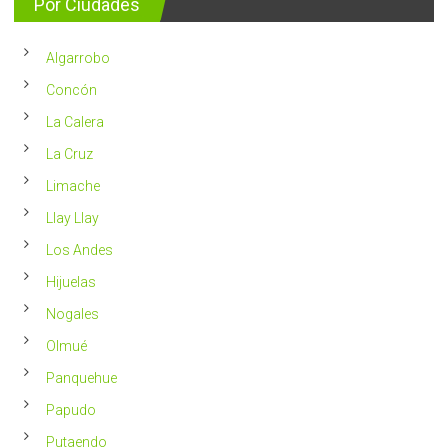
Por Ciudades
al
vivir
año
un
en
2023
Chile
Algarrobo
más
saludable
Concón
La Calera
La Cruz
Limache
Llay Llay
Los Andes
Hijuelas
Nogales
Olmué
Panquehue
Papudo
Putaendo