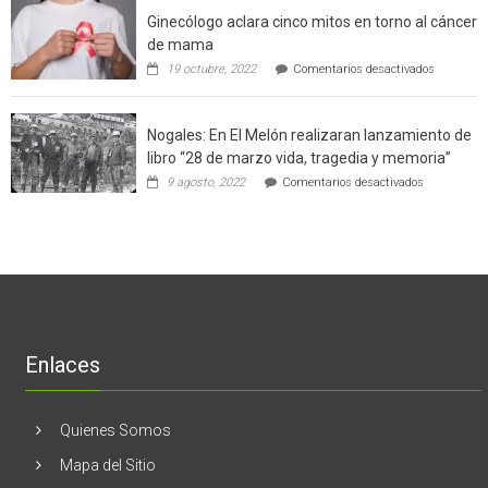
el
a
Ginecólogo aclara cinco mitos en torno al cáncer
chileno
futuros
que
chef
de mama
con
de
en
19 octubre, 2022
Comentarios desactivados
un
la
Ginecólog
software
región
aclara
potenció
cinco
el
Nogales: En El Melón realizaran lanzamiento de
mitos
negocio
en
libro “28 de marzo vida, tragedia y memoria”
de
torno
empresas
en
9 agosto, 2022
Comentarios desactivados
al
en
Nogales:
cáncer
Estados
En
de
Unidos
El
mama
Melón
realizaran
lanzamient
de
libro
“28
de
Enlaces
marzo
vida,
tragedia
y
Quienes Somos
memoria”
Mapa del Sitio