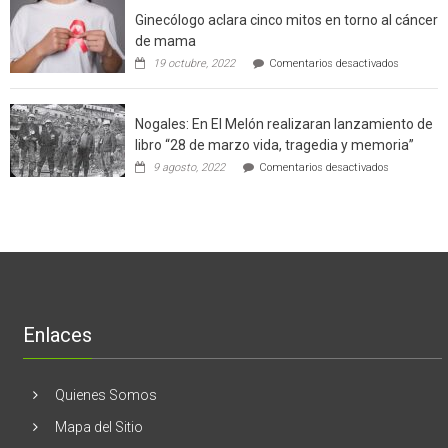
el
a
Ginecólogo aclara cinco mitos en torno al cáncer
chileno
futuros
que
chef
de mama
con
de
en
19 octubre, 2022
Comentarios desactivados
un
la
Ginecólog
software
región
aclara
potenció
cinco
el
Nogales: En El Melón realizaran lanzamiento de
mitos
negocio
en
libro “28 de marzo vida, tragedia y memoria”
de
torno
empresas
en
9 agosto, 2022
Comentarios desactivados
al
en
Nogales:
cáncer
Estados
En
de
Unidos
El
mama
Melón
realizaran
lanzamient
de
libro
“28
de
Enlaces
marzo
vida,
tragedia
y
Quienes Somos
memoria”
Mapa del Sitio