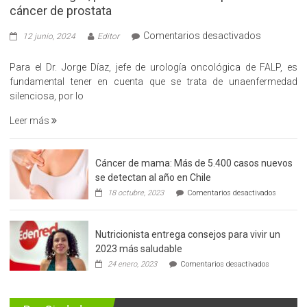
cáncer de prostata
en
Comentarios desactivados
12 junio, 2024
Editor
«Hazte
Cargo»,
Para el Dr. Jorge Díaz, jefe de urología oncológica de FALP, es
promueve
fundamental tener en cuenta que se trata de unaenfermedad
la
silenciosa, por lo
detección
Leer más
precoz
del
cáncer
Cáncer de mama: Más de 5.400 casos nuevos
de
se detectan al año en Chile
prostata
en
18 octubre, 2023
Comentarios desactivados
Cáncer
de
mama:
Nutricionista entrega consejos para vivir un
Más
de
2023 más saludable
5.400
en
24 enero, 2023
Comentarios desactivados
casos
Nutricionis
nuevos
entrega
se
consejos
detectan
para