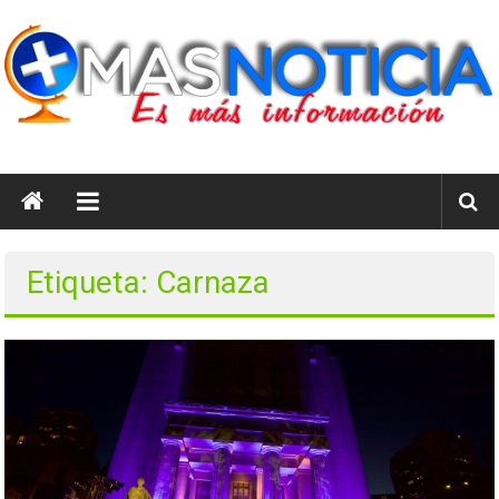
Saltar
al
contenido
masnoticia.cl
Es
Más
Información
Etiqueta: Carnaza