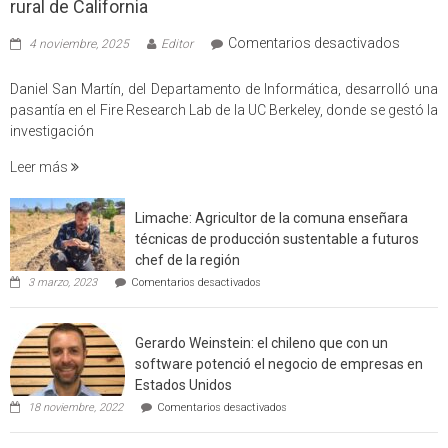
rural de California
en
Comentarios desactivados
4 noviembre, 2025
Editor
Profes
USM
Daniel San Martín, del Departamento de Informática, desarrolló una
partici
pasantía en el Fire Research Lab de la UC Berkeley, donde se gestó la
en
investigación
estudio
Leer más
que
cuantif
factore
Limache: Agricultor de la comuna enseñara
de
técnicas de producción sustentable a futuros
incendi
chef de la región
foresta
en
3 marzo, 2023
Comentarios desactivados
en
Limache:
Agricultor
interfaz
de
urbano
Gerardo Weinstein: el chileno que con un
la
rural
comuna
software potenció el negocio de empresas en
enseñara
de
Estados Unidos
técnicas
Californ
en
de
18 noviembre, 2022
Comentarios desactivados
Gerardo
producción
Weinstein:
sustentable