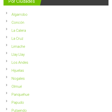
Por Ciudades
al
vivir
año
un
en
2023
Chile
Algarrobo
más
saludable
Concón
La Calera
La Cruz
Limache
Llay Llay
Los Andes
Hijuelas
Nogales
Olmué
Panquehue
Papudo
Putaendo