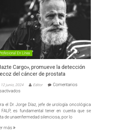
Profesional En Línea
azte Cargo», promueve la detección
ecoz del cáncer de prostata
Comentarios
12 junio, 2024
Editor
en
sactivados
«Hazte
Cargo»,
ra el Dr. Jorge Díaz, jefe de urología oncológica
promueve
 FALP, es fundamental tener en cuenta que se
la
ata de unaenfermedad silenciosa, por lo
detección
er más
precoz