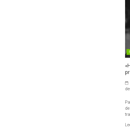
«H
pr
de
Pa
de
tr
Le