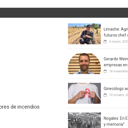
Limache: Agri
futuros chef 
3 marzo, 202
Gerardo Weins
empresas en 
18 noviembre
Ginecólogo ac
19 octubre, 2
tores de incendios
Nogales: En E
y memoria”