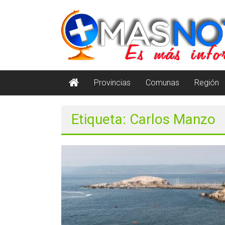
Saltar
masnoticia.cl
al
contenido
Es
Más
Información
Provincias
Comunas
Región
Etiqueta: Carlos Manzo