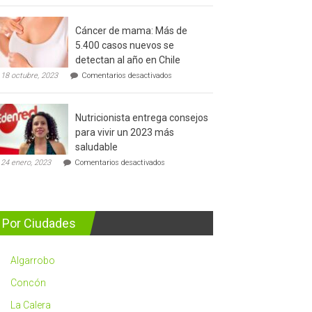
del
cáncer
Cáncer de mama: Más de
de
5.400 casos nuevos se
prostata
detectan al año en Chile
en
18 octubre, 2023
Comentarios desactivados
Cáncer
de
mama:
Nutricionista entrega consejos
Más
de
para vivir un 2023 más
5.400
saludable
casos
en
nuevos
24 enero, 2023
Comentarios desactivados
Nutricionista
se
entrega
detectan
consejos
al
para
año
vivir
en
Por Ciudades
un
Chile
2023
más
Algarrobo
saludable
Concón
La Calera