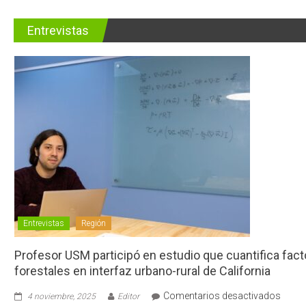
Entrevistas
Entrevistas
Región
Profesor USM participó en estudio que cuantifica fac
forestales en interfaz urbano-rural de California
en
Comentarios desactivados
4 noviembre, 2025
Editor