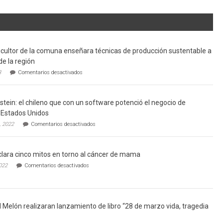
cultor de la comuna enseñara técnicas de producción sustentable a
de la región
en
3
Comentarios desactivados
Limache:
Agricultor
de
tein: el chileno que con un software potenció el negocio de
la
comuna
Estados Unidos
enseñara
en
, 2022
Comentarios desactivados
técnicas
Gerardo
de
Weinstein:
producción
el
sustentable
lara cinco mitos en torno al cáncer de mama
chileno
a
que
en
022
Comentarios desactivados
futuros
con
Ginecólogo
chef
un
aclara
de
software
cinco
la
potenció
mitos
región
el
en
l Melón realizaran lanzamiento de libro “28 de marzo vida, tragedia
negocio
torno
de
al