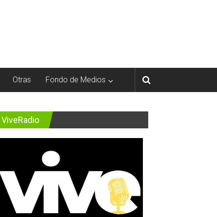
Otras
Fondo de Medios
ViveRadio