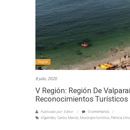
Región
8 julio, 2020
V Región: Región De Valpara
Reconocimientos Turísticos
Publicado por: Editor
0 comentarios
Algarrobo
,
Carlos Manzo
,
Municipio turístico
,
Patricia Urru