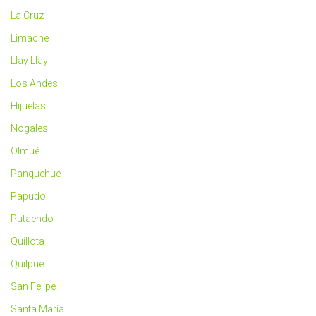
La Cruz
Limache
Llay Llay
Los Andes
Hijuelas
Nogales
Olmué
Panquehue
Papudo
Putaendo
Quillota
Quilpué
San Felipe
Santa María