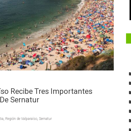
íso Recibe Tres Importantes
 De Sernatur
tia
,
Región de Valparaíso
,
Sernatur