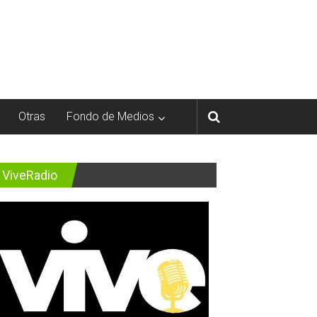
Otras
Fondo de Medios
ViveRadio