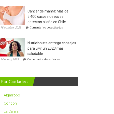
del
cáncer
Cáncer de mama: Más de
de
5.400 casos nuevos se
prostata
detectan al año en Chile
en
18 octubre, 2023
Comentarios desactivados
Cáncer
de
mama:
Nutricionista entrega consejos
Más
de
para vivir un 2023 más
5.400
saludable
casos
en
nuevos
24 enero, 2023
Comentarios desactivados
Nutricionista
se
entrega
detectan
consejos
al
para
año
vivir
en
Por Ciudades
un
Chile
2023
más
Algarrobo
saludable
Concón
La Calera