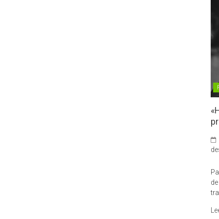
«H
pr
de
Pa
de
tr
Le