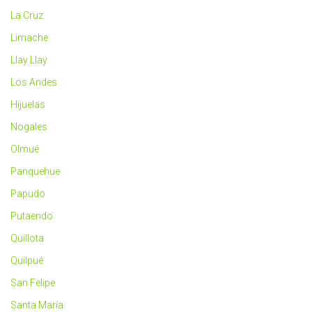
La Cruz
Limache
Llay Llay
Los Andes
Hijuelas
Nogales
Olmué
Panquehue
Papudo
Putaendo
Quillota
Quilpué
San Felipe
Santa María