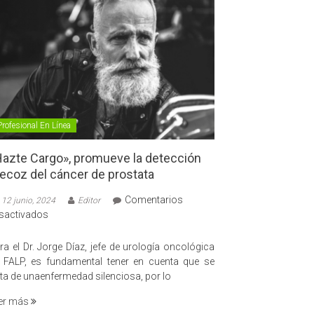
Profesional En Línea
azte Cargo», promueve la detección
ecoz del cáncer de prostata
Comentarios
12 junio, 2024
Editor
en
sactivados
«Hazte
Cargo»,
ra el Dr. Jorge Díaz, jefe de urología oncológica
promueve
 FALP, es fundamental tener en cuenta que se
la
ata de unaenfermedad silenciosa, por lo
detección
er más
precoz