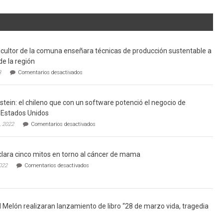
cultor de la comuna enseñara técnicas de producción sustentable a
de la región
en
3
Comentarios desactivados
Limache:
Agricultor
de
tein: el chileno que con un software potenció el negocio de
la
comuna
Estados Unidos
enseñara
en
, 2022
Comentarios desactivados
técnicas
Gerardo
de
Weinstein:
producción
el
sustentable
lara cinco mitos en torno al cáncer de mama
chileno
a
que
en
022
Comentarios desactivados
futuros
con
Ginecólogo
chef
un
aclara
de
software
cinco
la
potenció
mitos
región
el
en
l Melón realizaran lanzamiento de libro “28 de marzo vida, tragedia
negocio
torno
de
al