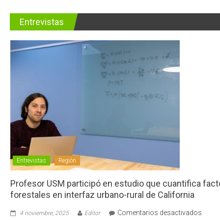
Entrevistas
Entrevistas
Región
Profesor USM participó en estudio que cuantifica fac
forestales en interfaz urbano-rural de California
en
Comentarios desactivados
4 noviembre, 2025
Editor