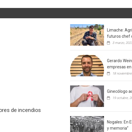
Limache: Agri
futuros chef 
3 marzo, 202
Gerardo Weins
empresas en 
18 noviembre
Ginecólogo ac
19 octubre, 2
tores de incendios
Nogales: En E
y memoria”