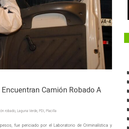
e Encuentran Camión Robado A
ón robado
,
Laguna Verde
,
PDI
,
Placilla
esos, fue periciado por el Laboratorio de Criminalística y