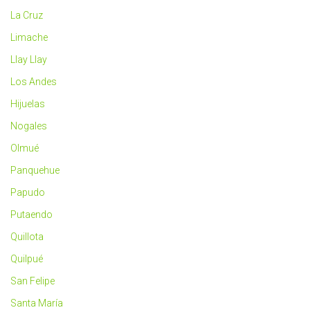
La Cruz
Limache
Llay Llay
Los Andes
Hijuelas
Nogales
Olmué
Panquehue
Papudo
Putaendo
Quillota
Quilpué
San Felipe
Santa María