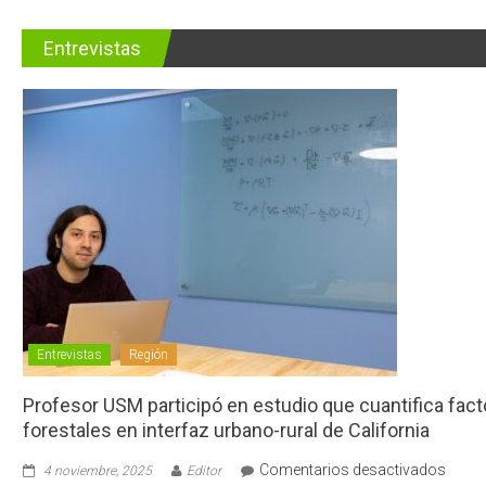
Entrevistas
Entrevistas
Región
Profesor USM participó en estudio que cuantifica fac
forestales en interfaz urbano-rural de California
en
Comentarios desactivados
4 noviembre, 2025
Editor