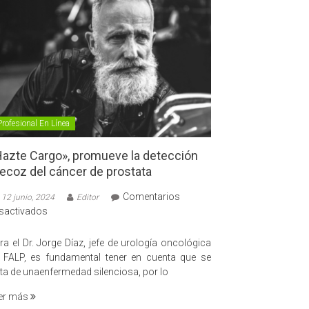
Profesional En Línea
azte Cargo», promueve la detección
ecoz del cáncer de prostata
Comentarios
12 junio, 2024
Editor
en
sactivados
«Hazte
Cargo»,
ra el Dr. Jorge Díaz, jefe de urología oncológica
promueve
 FALP, es fundamental tener en cuenta que se
la
ata de unaenfermedad silenciosa, por lo
detección
er más
precoz