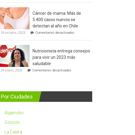
del
cáncer
Cáncer de mama: Más de
de
5.400 casos nuevos se
prostata
detectan al año en Chile
en
18 octubre, 2023
Comentarios desactivados
Cáncer
de
mama:
Nutricionista entrega consejos
Más
de
para vivir un 2023 más
5.400
saludable
casos
en
nuevos
24 enero, 2023
Comentarios desactivados
Nutricionista
se
entrega
detectan
consejos
al
para
año
vivir
en
Por Ciudades
un
Chile
2023
más
Algarrobo
saludable
Concón
La Calera