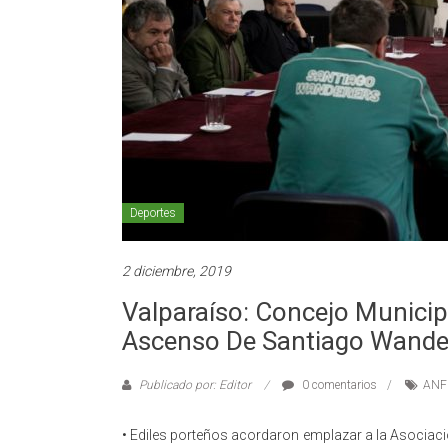
Deportes
2 diciembre, 2019
Valparaíso: Concejo Municipa
Ascenso De Santiago Wander
Publicado por: Editor
0 comentarios
ANF
• Ediles porteños acordaron emplazar a la Asociaci