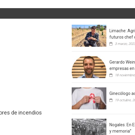
Limache: Agri
futuros chef 
3 marzo, 202
Gerardo Weins
empresas en 
18 noviembre
Ginecólogo ac
19 octubre, 2
tores de incendios
Nogales: En E
y memoria”