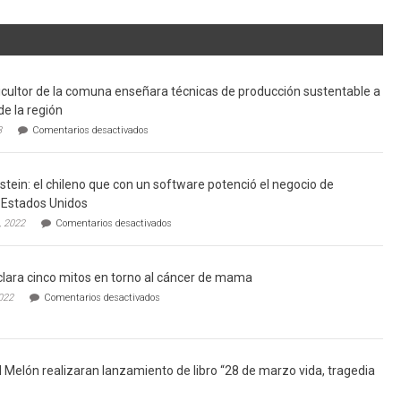
cultor de la comuna enseñara técnicas de producción sustentable a
de la región
en
3
Comentarios desactivados
Limache:
Agricultor
de
tein: el chileno que con un software potenció el negocio de
la
comuna
Estados Unidos
enseñara
en
, 2022
Comentarios desactivados
técnicas
Gerardo
de
Weinstein:
producción
el
sustentable
lara cinco mitos en torno al cáncer de mama
chileno
a
que
en
022
Comentarios desactivados
futuros
con
Ginecólogo
chef
un
aclara
de
software
cinco
la
potenció
mitos
región
el
en
l Melón realizaran lanzamiento de libro “28 de marzo vida, tragedia
negocio
torno
de
al