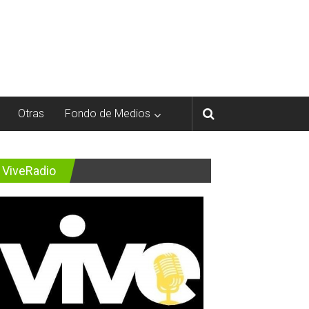
Otras
Fondo de Medios
ViveRadio