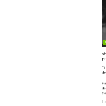
«H
pr
de
Pa
de
tr
Le