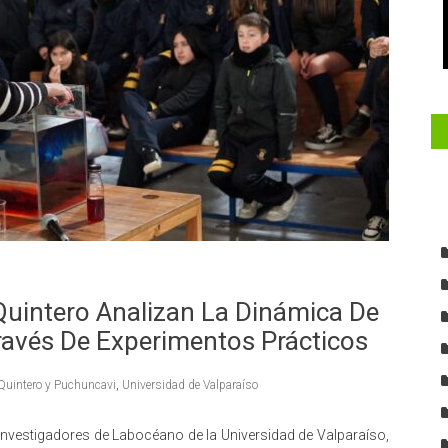
Quintero Analizan La Dinámica De
Través De Experimentos Prácticos
Quintero y Puchuncavi
,
Universidad de Valparaíso
 investigadores de Labocéano de la Universidad de Valparaíso,