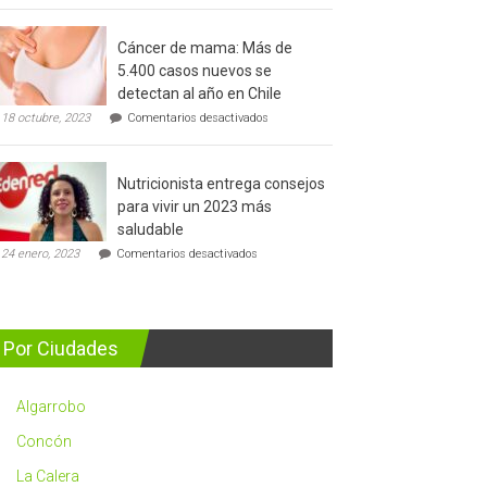
del
cáncer
Cáncer de mama: Más de
de
5.400 casos nuevos se
prostata
detectan al año en Chile
en
18 octubre, 2023
Comentarios desactivados
Cáncer
de
mama:
Nutricionista entrega consejos
Más
de
para vivir un 2023 más
5.400
saludable
casos
en
nuevos
24 enero, 2023
Comentarios desactivados
Nutricionista
se
entrega
detectan
consejos
al
para
año
vivir
en
Por Ciudades
un
Chile
2023
más
Algarrobo
saludable
Concón
La Calera