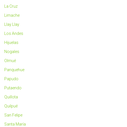
La Cruz
Limache
Llay Llay
Los Andes
Hijuelas
Nogales
Olmué
Panquehue
Papudo
Putaendo
Quillota
Quilpué
San Felipe
Santa María