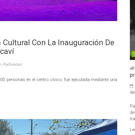
 Cultural Con La Inauguración De
caví
n
,
Puchuncaví
«H
pr
00 personas en el centro cívico, fue ejecutada mediante una
de
Pa
de
tr
Le