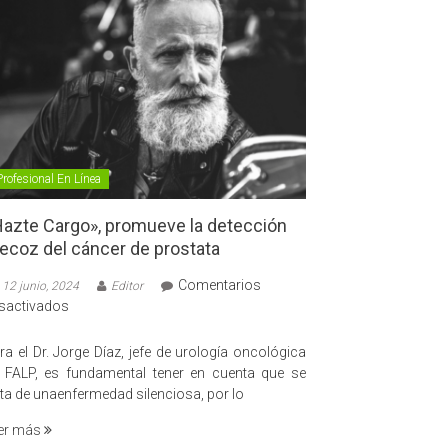
Profesional En Línea
azte Cargo», promueve la detección
ecoz del cáncer de prostata
Comentarios
12 junio, 2024
Editor
en
sactivados
«Hazte
Cargo»,
ra el Dr. Jorge Díaz, jefe de urología oncológica
promueve
 FALP, es fundamental tener en cuenta que se
la
ata de unaenfermedad silenciosa, por lo
detección
er más
precoz