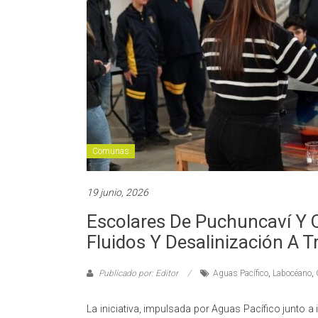
Comunas
19 junio, 2026
Escolares De Puchuncaví Y 
Fluidos Y Desalinización A 
Publicado por: Editor
Aguas Pacífico
,
Labocéano
,
La iniciativa, impulsada por Aguas Pacífico junto a