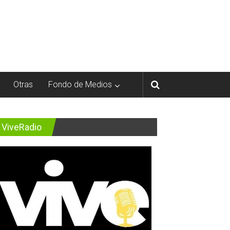
Otras
Fondo de Medios
ViveRadio