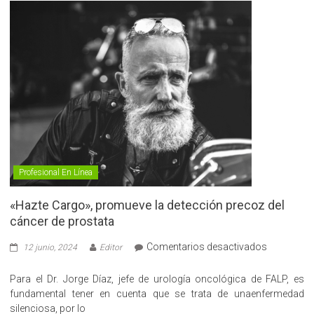
Profesional En Línea
«Hazte Cargo», promueve la detección precoz del
cáncer de prostata
en
Comentarios desactivados
12 junio, 2024
Editor
«Hazte
Cargo»,
Para el Dr. Jorge Díaz, jefe de urología oncológica de FALP, es
promueve
fundamental tener en cuenta que se trata de unaenfermedad
la
silenciosa, por lo