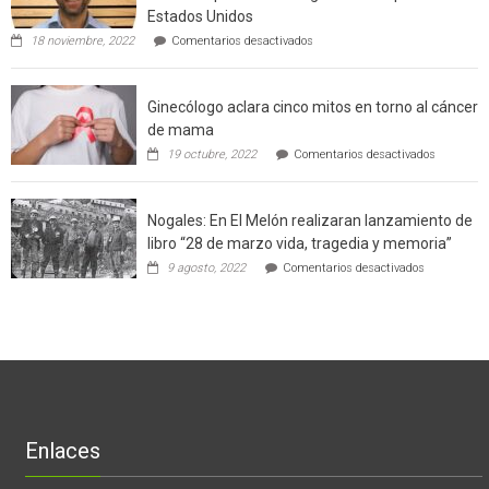
enseñara
Estados Unidos
técnicas
en
de
18 noviembre, 2022
Comentarios desactivados
Gerardo
producción
Weinstein:
sustentable
el
a
Ginecólogo aclara cinco mitos en torno al cáncer
chileno
futuros
que
chef
de mama
con
de
en
19 octubre, 2022
Comentarios desactivados
un
la
Ginecólog
software
región
aclara
potenció
cinco
el
Nogales: En El Melón realizaran lanzamiento de
mitos
negocio
en
libro “28 de marzo vida, tragedia y memoria”
de
torno
empresas
en
9 agosto, 2022
Comentarios desactivados
al
en
Nogales:
cáncer
Estados
En
de
Unidos
El
mama
Melón
realizaran
lanzamient
de
libro
“28
de
Enlaces
marzo
vida,