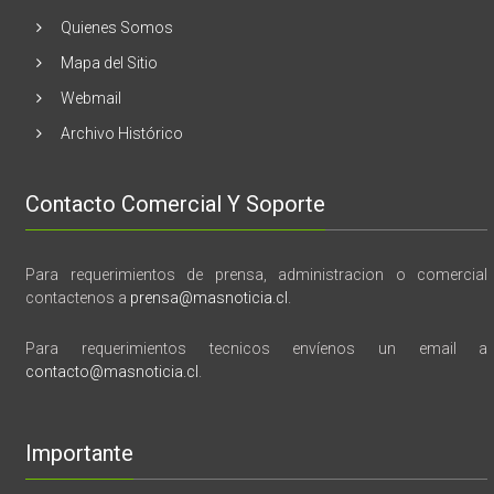
tragedia
y
Quienes Somos
memoria”
Mapa del Sitio
Webmail
Archivo Histórico
Contacto Comercial Y Soporte
Para requerimientos de prensa, administracion o comercial
contactenos a
prensa@masnoticia.cl
.
Para requerimientos tecnicos envíenos un email a
contacto@masnoticia.cl
.
Importante