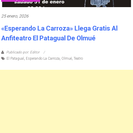
25 enero, 2026
«Esperando La Carroza» Llega Gratis Al
Anfiteatro El Patagual De Olmué
Publicado por: Editor
El Patagual
,
Esperando La Carroza
,
Olmué
,
Teatro