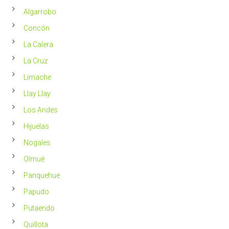
en
2023
Chile
Algarrobo
más
saludable
Concón
La Calera
La Cruz
Limache
Llay Llay
Los Andes
Hijuelas
Nogales
Olmué
Panquehue
Papudo
Putaendo
Quillota