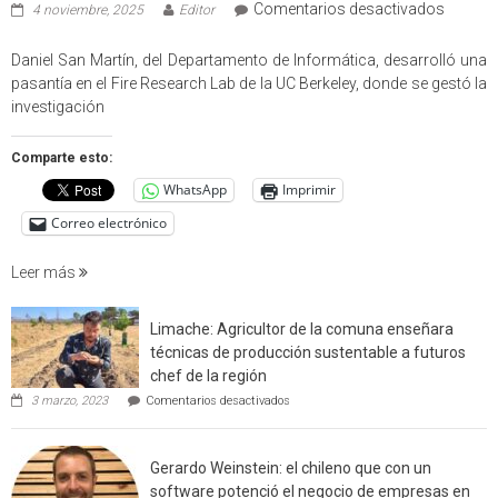
en
Comentarios desactivados
4 noviembre, 2025
Editor
Profes
USM
Daniel San Martín, del Departamento de Informática, desarrolló una
partici
pasantía en el Fire Research Lab de la UC Berkeley, donde se gestó la
en
investigación
estudio
que
Comparte esto:
cuantif
WhatsApp
Imprimir
factore
de
Correo electrónico
incendi
foresta
Leer más
en
interfaz
Limache: Agricultor de la comuna enseñara
urbano
técnicas de producción sustentable a futuros
rural
chef de la región
de
en
3 marzo, 2023
Comentarios desactivados
Californ
Limache:
Agricultor
de
Gerardo Weinstein: el chileno que con un
la
comuna
software potenció el negocio de empresas en