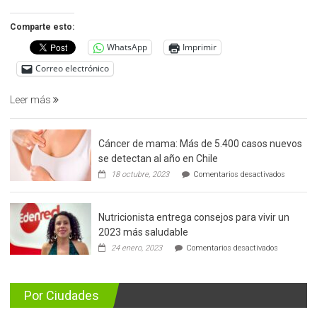
detección
precoz
Comparte esto:
del
WhatsApp
Imprimir
cáncer
de
Correo electrónico
prostata
Leer más
Cáncer de mama: Más de 5.400 casos nuevos
se detectan al año en Chile
en
18 octubre, 2023
Comentarios desactivados
Cáncer
de
mama:
Nutricionista entrega consejos para vivir un
Más
de
2023 más saludable
5.400
en
24 enero, 2023
Comentarios desactivados
casos
Nutricionis
nuevos
entrega
se
consejos
detectan
para
Por Ciudades
al
vivir
año
un