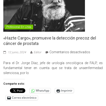
Profesional En Línea
«Hazte Cargo», promueve la detección precoz del
cáncer de prostata
en
Comentarios desactivados
12 junio, 2024
Editor
«Hazte
Cargo»,
Para el Dr. Jorge Díaz, jefe de urología oncológica de FALP, es
promueve
fundamental tener en cuenta que se trata de unaenfermedad
la
silenciosa, por lo
detección
precoz
Comparte esto:
del
WhatsApp
Imprimir
cáncer
de
Correo electrónico
prostata