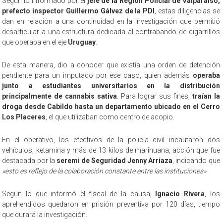
Según lo informado por el
jefe de la Región Policial de Valparaíso,
prefecto inspector Guillermo Gálvez de la PDI
, estas diligencias se
dan en relación a una continuidad en la investigación que permitió
desarticular a una estructura dedicada al contrabando de cigarrillos
que operaba en el eje
Uruguay
.
De esta manera, dio a conocer que existía una orden de detención
pendiente para un imputado por ese caso, quien además
operaba
junto a estudiantes universitarios en la distribución
principalmente de cannabis sativa
. Para lograr sus fines,
traían la
droga desde Cabildo hasta un departamento ubicado en el Cerro
Los Placeres
, el que utilizaban como centro de acopio.
En el operativo, los efectivos de la policía civil incautaron dos
vehículos, ketamina y más de 13 kilos de marihuana, acción que fue
destacada por la
seremi de Seguridad Jenny Arriaza
, indicando que
«esto es reflejo de la colaboración constante entre las instituciones»
.
Según lo que informó el fiscal de la causa,
Ignacio Rivera
, los
aprehendidos quedaron en prisión preventiva por 120 días, tiempo
que durará la investigación.