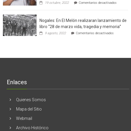
en
19 octubre, 2022
Comentarios desactivados
un
la
Ginecólog
software
región
aclara
potenció
cinco
el
Nogales: En El Melón realizaran lanzamiento de
mitos
negocio
en
libro “28 de marzo vida, tragedia y memoria”
de
torno
empresas
en
9 agosto, 2022
Comentarios desactivados
al
en
Nogales:
cáncer
Estados
En
de
Unidos
El
mama
Melón
realizaran
lanzamient
de
libro
“28
de
Enlaces
marzo
vida,
tragedia
y
Quienes Somos
memoria”
Mapa del Sitio
Webmail
Archivo Histórico