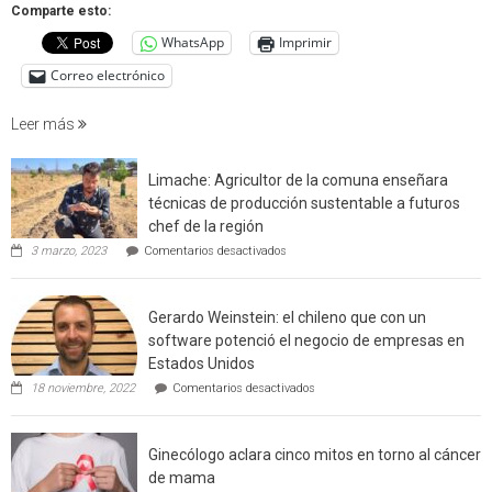
que
Comparte esto:
cuantif
WhatsApp
Imprimir
factore
de
Correo electrónico
incendi
foresta
Leer más
en
interfaz
Limache: Agricultor de la comuna enseñara
urbano
técnicas de producción sustentable a futuros
rural
chef de la región
de
en
3 marzo, 2023
Comentarios desactivados
Californ
Limache:
Agricultor
de
Gerardo Weinstein: el chileno que con un
la
comuna
software potenció el negocio de empresas en
enseñara
Estados Unidos
técnicas
en
de
18 noviembre, 2022
Comentarios desactivados
Gerardo
producción
Weinstein:
sustentable
el
a
Ginecólogo aclara cinco mitos en torno al cáncer
chileno
futuros
que
chef
de mama
con
de