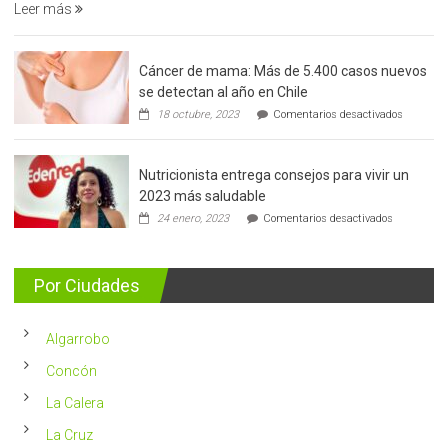
Leer más
Cáncer de mama: Más de 5.400 casos nuevos
se detectan al año en Chile
en
18 octubre, 2023
Comentarios desactivados
Cáncer
de
mama:
Nutricionista entrega consejos para vivir un
Más
de
2023 más saludable
5.400
en
24 enero, 2023
Comentarios desactivados
casos
Nutricionis
nuevos
entrega
se
consejos
detectan
para
Por Ciudades
al
vivir
año
un
en
2023
Chile
Algarrobo
más
saludable
Concón
La Calera
La Cruz