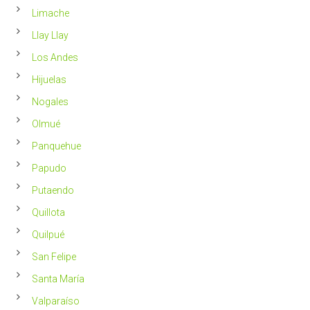
Limache
Llay Llay
Los Andes
Hijuelas
Nogales
Olmué
Panquehue
Papudo
Putaendo
Quillota
Quilpué
San Felipe
Santa María
Valparaíso