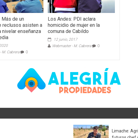
: Más de un
Los Andes: PDI aclara
e reclusos asisten a
homicidio de mujer en la
a nivelar enseñanza
comuna de Cabildo
edia
12 junio, 2017
 2020
Webmaster - M. Cabrera
0
 M. Cabrera
0
Limache: Agri
futuros chef 