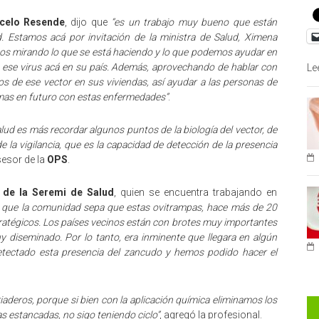
celo Resende
, dijo que
“es un trabajo muy bueno que están
d. Estamos acá por invitación de la ministra de Salud, Ximena
amos mirando lo que se está haciendo y lo que podemos ayudar en
 ese virus acá en su país. Además, aprovechando de hablar con
Le
ros de ese vector en sus viviendas, así ayudar a las personas de
lemas en futuro con estas enfermedades”
.
ud es más recordar algunos puntos de la biología del vector, de
 la vigilancia, que es la capacidad de detección de la presencia
sesor de la
OPS
.
 de la Seremi de Salud
, quien se encuentra trabajando en
e que la comunidad sepa que estas ovitrampas, hace más de 20
ratégicos. Los países vecinos están con brotes muy importantes
 diseminado. Por lo tanto, era inminente que llegara en algún
tectado esta presencia del zancudo y hemos podido hacer el
riaderos, porque si bien con la aplicación química eliminamos los
s estancadas, no sigo teniendo ciclo”
, agregó la profesional.