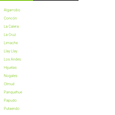
2023
más
Algarrobo
saludable
Concón
La Calera
La Cruz
Limache
Llay Llay
Los Andes
Hijuelas
Nogales
Olmué
Panquehue
Papudo
Putaendo