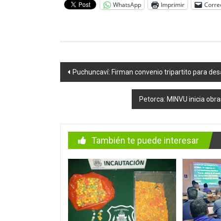
WhatsApp
Imprimir
Corre
Navegación
Puchuncaví: Firman convenio tripartito para des
de
Petorca: MINVU inicia obr
entradas
También te puede interesar