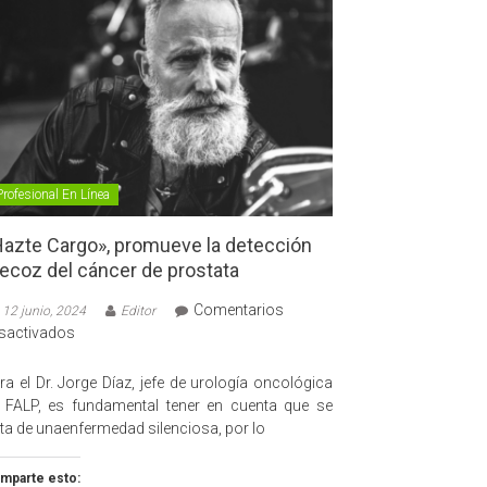
Profesional En Línea
azte Cargo», promueve la detección
ecoz del cáncer de prostata
Comentarios
12 junio, 2024
Editor
en
sactivados
«Hazte
Cargo»,
ra el Dr. Jorge Díaz, jefe de urología oncológica
promueve
 FALP, es fundamental tener en cuenta que se
la
ata de unaenfermedad silenciosa, por lo
detección
precoz
mparte esto: