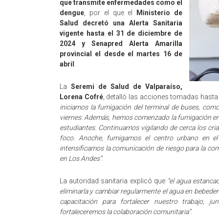
que transmite enfermedades como el
dengue
, por el que el
Ministerio de
Salud decretó una Alerta Sanitaria
vigente hasta el 31 de diciembre de
2024 y Senapred Alerta Amarilla
provincial el desde el martes 16 de
abril
.
La
Seremi de Salud de Valparaíso,
Lorena Cofré
, detalló las acciones tomadas hasta
iniciamos la fumigación del terminal de buses, como
viernes. Además, hemos comenzado la fumigación en l
estudiantes. Continuamos vigilando de cerca los cria
foco. Anoche, fumigamos el centro urbano en el
intensificamos la comunicación de riesgo para la com
en Los Andes”
.
La autoridad sanitaria explicó que
“el agua estancad
eliminarla y cambiar regularmente el agua en bebede
capacitación para fortalecer nuestro trabajo, ju
fortaleceremos la colaboración comunitaria”
.