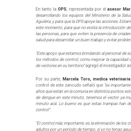
En tanto la
OPS
, representada por el
asesor Mar
desarrollando los equipos del Ministerio de la Salu
Aguilera, y para que la OPS apoye las acciones. Est
este momento, para que no exista la introducción de
las personas, para que eviten la presencia de criade
salud para desarrollar un buen trabajo y evitar prob
“Este apoyo que estamos brindando al personal de sal
los métodos de control, como mejorar la capacidad de
de vectores en su territorio”
agregó el investigador a
Por su parte,
Marcela Toro, medica veterinaria
control de este zancudo señaló que
“es important
años que están en la comuna en distintos puntos est
de dengue en este minuto, tenemos el vector ya muy
minuto acá. Lo bueno es que estas trampas han de
control”
.
“El control más importante, es la eliminación de los c
adultos por un periodo de tiempo, si yo no tengo agua