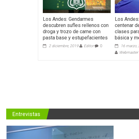
Los Andes: Gendarmes
Los Andes
descubren sufles rellenos con
centenar d
droga y trozo de carne con
clases par
pasta base y estupefacientes
básica y m
2 diciembre, 2019
Editor
0
16 marzo,
Webmaster -
Entrevistas