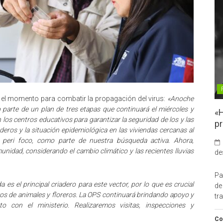
 el momento para combatir la propagación del virus:
«Anoche
 parte de un plan de tres etapas que continuará el miércoles y
«H
os centros educativos para garantizar la seguridad de los y las
pr
deros y la situación epidemiológica en las viviendas cercanas al
 peri foco, como parte de nuestra búsqueda activa. Ahora,
unidad, considerando el cambio climático y las recientes lluvias
de
Pa
a es el principal criadero para este vector, por lo que es crucial
de
ros de animales y floreros. La OPS continuará brindando apoyo y
tr
nto con el ministerio. Realizaremos visitas, inspecciones y
Co