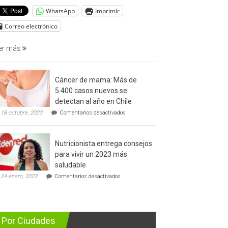
del
WhatsApp
Imprimir
cáncer
de
Correo electrónico
prostata
er más
Cáncer de mama: Más de
5.400 casos nuevos se
detectan al año en Chile
en
18 octubre, 2023
Comentarios desactivados
Cáncer
de
mama:
Nutricionista entrega consejos
Más
de
para vivir un 2023 más
5.400
saludable
casos
en
nuevos
24 enero, 2023
Comentarios desactivados
Nutricionista
se
entrega
detectan
consejos
al
para
año
vivir
en
Por Ciudades
un
Chile