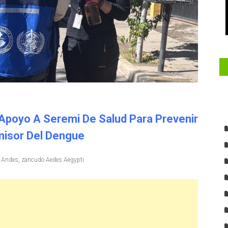
 Apoyo A Seremi De Salud Para Prevenir
misor Del Dengue
 Andes
,
zancudo Aedes Aegypti