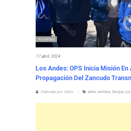
Actualidad
17 abril, 2024
Los Andes: OPS Inicia Misión En
Propagación Del Zancudo Trans
Publicado por: Editor
alerta sanitaria
,
Dengue
,
Los