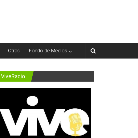
Otras
Fondo de Medios
ViveRadio