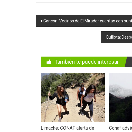
Navegación
Concón: Vecinos de El Mirador cuentan con punt
de
Quillota: Desb
entradas
También te puede interesar
Limache: CONAF alerta de
Conaf advi