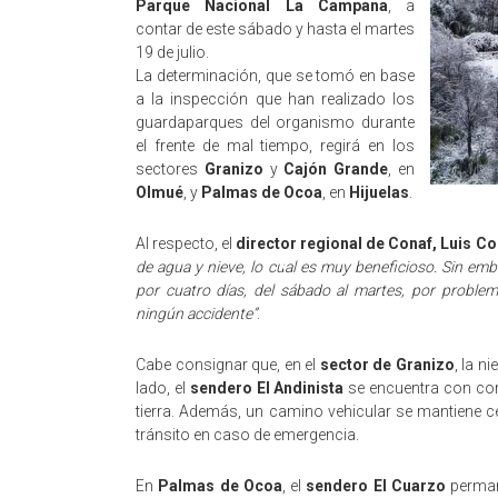
Parque Nacional La Campana
, a
contar de este sábado y hasta el martes
19 de julio.
La determinación, que se tomó en base
a la inspección que han realizado los
guardaparques del organismo durante
el frente de mal tiempo, regirá en los
sectores
Granizo
y
Cajón Grande
, en
Olmué
, y
Palmas de Ocoa
, en
Hijuelas
.
Al respecto, el
director regional de Conaf, Luis Co
de agua y nieve, lo cual es muy beneficioso. Sin em
por cuatro días, del sábado al martes, por probl
ningún accidente”
.
Cabe consignar que, en el
sector de Granizo
, la n
lado, el
sendero El Andinista
se encuentra con cort
tierra. Además, un camino vehicular se mantiene ce
tránsito en caso de emergencia.
En
Palmas de Ocoa
, el
sendero El Cuarzo
permane