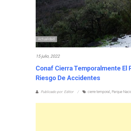
Actualidad
15 julio, 2022
Conaf Cierra Temporalmente El 
Riesgo De Accidentes
Publicado por: Editor
cierre temporal
,
Parque Naci