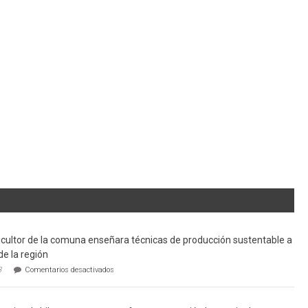
cultor de la comuna enseñara técnicas de producción sustentable a
de la región
en
3
Comentarios desactivados
Limache:
Agricultor
de