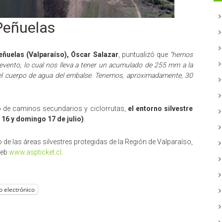
Peñuelas
ñuelas (Valparaíso), Óscar Salazar
, puntualizó que
“hemos
 evento, lo cual nos lleva a tener un acumulado de 255 mm a la
el cuerpo de agua del embalse. Tenemos, aproximadamente, 30
 de caminos secundarios y ciclorrutas,
el entorno silvestre
 16 y domingo 17 de julio)
.
 de las áreas silvestres protegidas de la Región de Valparaíso,
web
www.aspticket.cl
.
o electrónico