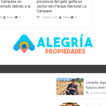
a Campana se
presencia del gato güiña en
cerrado debido a la
sector del Parque Nacional La
Campana
020
Editor
0
7 enero, 2021
Editor
0
Limache: Agri
futuros chef 
3 marzo, 202