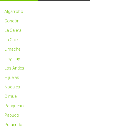
2023
más
Algarrobo
saludable
Concón
La Calera
La Cruz
Limache
Llay Llay
Los Andes
Hijuelas
Nogales
Olmué
Panquehue
Papudo
Putaendo