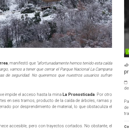
rrea
, manifestó que
“afortunadamente hemos tenido esta caída
«H
bargo, vamos a tener que cerrar el Parque Nacional La Campana
pr
emas de seguridad. No queremos que nuestros usuarios sufran
de
ieve impide el acceso hasta la mina
La Pronosticada
. Por otro
es en seis tramos, producto de la caída de árboles, ramas y
Pa
rrado por desprendimiento de material, lo que obstaculiza el
de
tr
ce accesible, pero con trayectos cortados. No obstante, el
Co