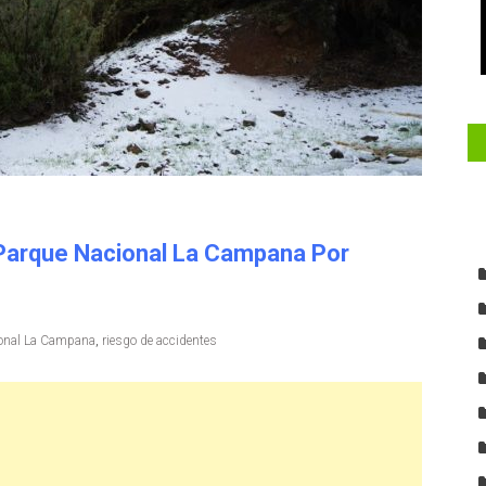
Parque Nacional La Campana Por
onal La Campana
,
riesgo de accidentes