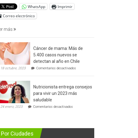
del
WhatsApp
Imprimir
cáncer
de
Correo electrónico
prostata
er más
Cáncer de mama: Más de
5.400 casos nuevos se
detectan al año en Chile
en
18 octubre, 2023
Comentarios desactivados
Cáncer
de
mama:
Nutricionista entrega consejos
Más
de
para vivir un 2023 más
5.400
saludable
casos
en
nuevos
24 enero, 2023
Comentarios desactivados
Nutricionista
se
entrega
detectan
consejos
al
para
año
vivir
en
Por Ciudades
un
Chile