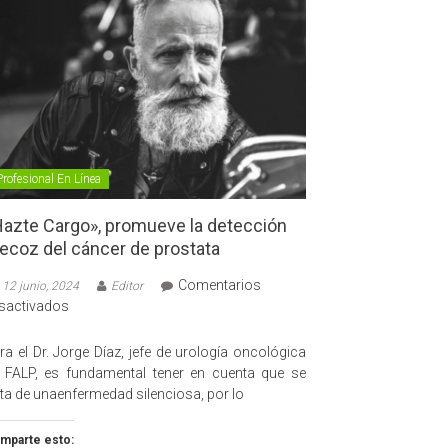
Profesional En Línea
azte Cargo», promueve la detección
ecoz del cáncer de prostata
Comentarios
12 junio, 2024
Editor
en
sactivados
«Hazte
Cargo»,
ra el Dr. Jorge Díaz, jefe de urología oncológica
promueve
 FALP, es fundamental tener en cuenta que se
la
ata de unaenfermedad silenciosa, por lo
detección
precoz
mparte esto: