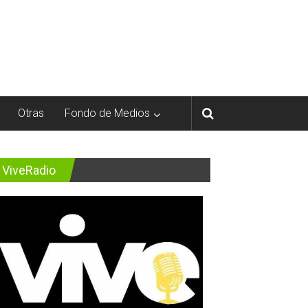
Otras
Fondo de Medios
ViveRadio