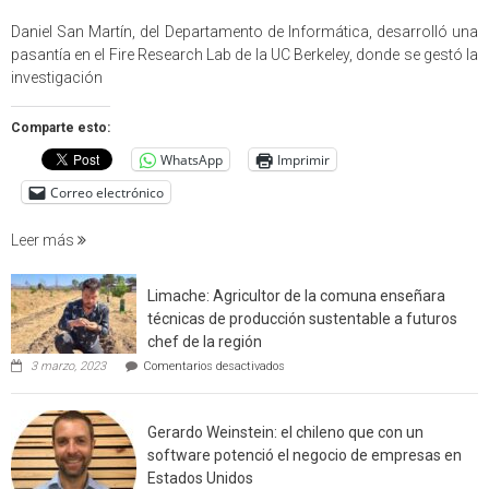
Profes
USM
Daniel San Martín, del Departamento de Informática, desarrolló una
partici
pasantía en el Fire Research Lab de la UC Berkeley, donde se gestó la
en
investigación
estudio
que
Comparte esto:
cuantif
WhatsApp
Imprimir
factore
de
Correo electrónico
incendi
foresta
Leer más
en
interfaz
Limache: Agricultor de la comuna enseñara
urbano
técnicas de producción sustentable a futuros
rural
chef de la región
de
en
3 marzo, 2023
Comentarios desactivados
Californ
Limache:
Agricultor
de
Gerardo Weinstein: el chileno que con un
la
comuna
software potenció el negocio de empresas en
enseñara
Estados Unidos
técnicas