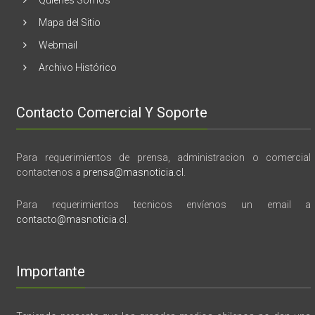
Quienes Somos
memoria”
Mapa del Sitio
Webmail
Archivo Histórico
Contacto Comercial Y Soporte
Para requerimientos de prensa, administracion o comercial
contactenos a
prensa@masnoticia.cl
.
Para requerimientos tecnicos envíenos un email a
contacto@masnoticia.cl
.
Importante