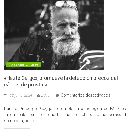
Profesional En Línea
«Hazte Cargo», promueve la detección precoz del
cáncer de prostata
en
Comentarios desactivados
12 junio, 2024
Editor
«Hazte
Cargo»,
Para el Dr. Jorge Díaz, jefe de urología oncológica de FALP, es
promueve
fundamental tener en cuenta que se trata de unaenfermedad
la
silenciosa, por lo
detección