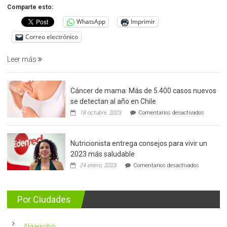
precoz
Comparte esto:
del
WhatsApp
Imprimir
cáncer
de
Correo electrónico
prostata
Leer más
Cáncer de mama: Más de 5.400 casos nuevos
se detectan al año en Chile
en
18 octubre, 2023
Comentarios desactivados
Cáncer
de
mama:
Nutricionista entrega consejos para vivir un
Más
de
2023 más saludable
5.400
en
24 enero, 2023
Comentarios desactivados
casos
Nutricionis
nuevos
entrega
se
consejos
detectan
para
Por Ciudades
al
vivir
año
un
en
2023
Chile
Algarrobo