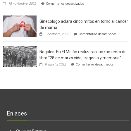
en
de
18 noviembre, 2022
Comentarios desactivados
Gerardo
producción
Weinstein:
sustentable
el
a
Ginecólogo aclara cinco mitos en torno al cáncer
chileno
futuros
que
chef
de mama
con
de
en
19 octubre, 2022
Comentarios desactivados
un
la
Ginecólog
software
región
aclara
potenció
cinco
el
Nogales: En El Melón realizaran lanzamiento de
mitos
negocio
en
libro “28 de marzo vida, tragedia y memoria”
de
torno
empresas
en
9 agosto, 2022
Comentarios desactivados
al
en
Nogales:
cáncer
Estados
En
de
Unidos
El
mama
Melón
realizaran
lanzamient
de
libro
“28
de
Enlaces
marzo
vida,
tragedia
y