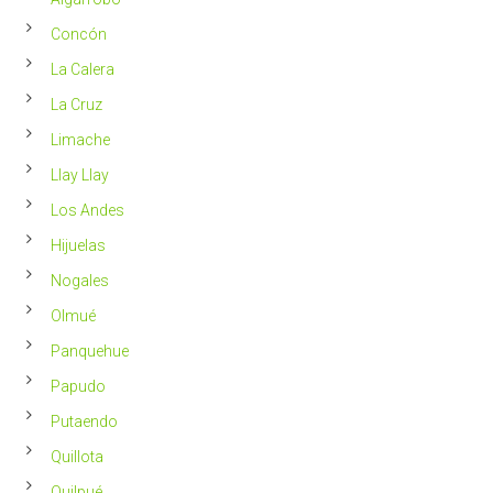
más
saludable
Concón
La Calera
La Cruz
Limache
Llay Llay
Los Andes
Hijuelas
Nogales
Olmué
Panquehue
Papudo
Putaendo
Quillota
Quilpué