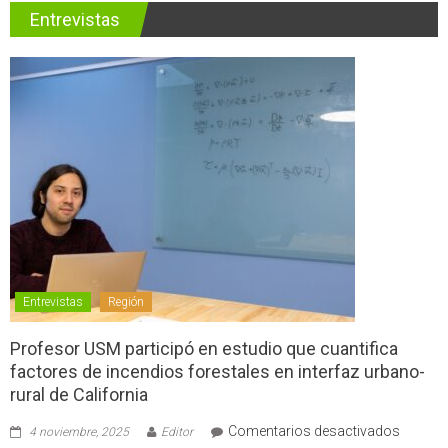
Entrevistas
Entrevistas
Región
Profesor USM participó en estudio que cuantifica
factores de incendios forestales en interfaz urbano-
rural de California
en
Comentarios desactivados
4 noviembre, 2025
Editor