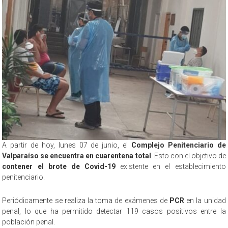
A partir de hoy, lunes 07 de junio, el
Complejo Penitenciario de
Valparaíso se encuentra en cuarentena total
. Esto con el objetivo de
contener el brote de Covid-19
existente en el establecimiento
penitenciario.
Periódicamente se realiza la toma de exámenes de
PCR
en la unidad
penal, lo que ha permitido detectar 119 casos positivos entre la
población penal.