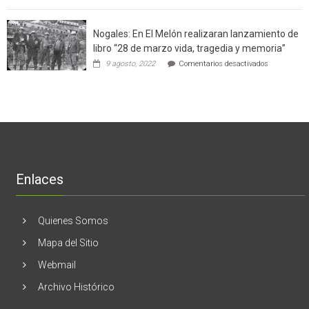
software
región
aclara
potenció
cinco
el
Nogales: En El Melón realizaran lanzamiento de
mitos
negocio
en
libro “28 de marzo vida, tragedia y memoria”
de
torno
empresas
en
9 agosto, 2022
Comentarios desactivados
al
en
Nogales:
cáncer
Estados
En
de
Unidos
El
mama
Melón
realizaran
lanzamient
de
libro
“28
de
Enlaces
marzo
vida,
tragedia
y
Quienes Somos
memoria”
Mapa del Sitio
Webmail
Archivo Histórico