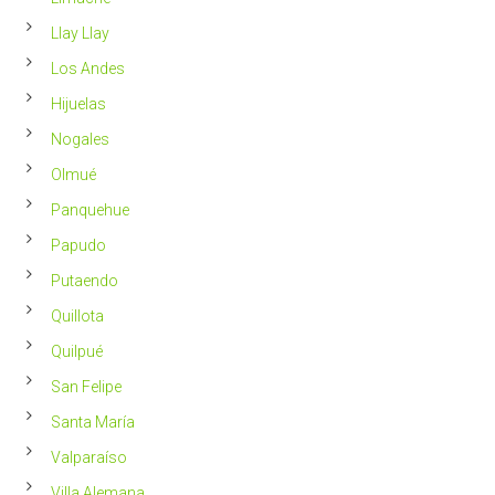
Llay Llay
Los Andes
Hijuelas
Nogales
Olmué
Panquehue
Papudo
Putaendo
Quillota
Quilpué
San Felipe
Santa María
Valparaíso
Villa Alemana