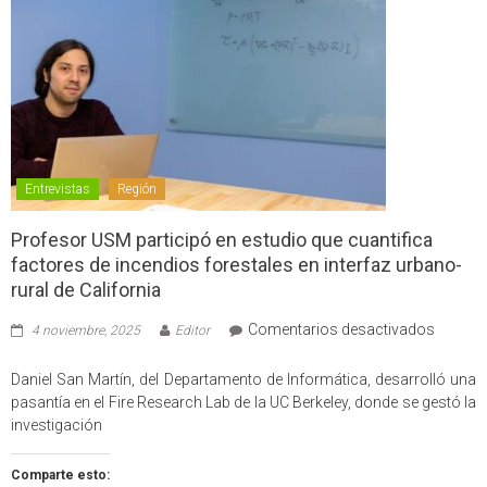
Entrevistas
Región
Profesor USM participó en estudio que cuantifica
factores de incendios forestales en interfaz urbano-
rural de California
en
Comentarios desactivados
4 noviembre, 2025
Editor
Profes
USM
Daniel San Martín, del Departamento de Informática, desarrolló una
partici
pasantía en el Fire Research Lab de la UC Berkeley, donde se gestó la
en
investigación
estudio
que
Comparte esto: