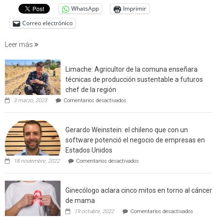
cuantif
WhatsApp
Imprimir
factore
de
Correo electrónico
incendi
foresta
Leer más
en
interfaz
Limache: Agricultor de la comuna enseñara
urbano
técnicas de producción sustentable a futuros
rural
chef de la región
de
en
3 marzo, 2023
Comentarios desactivados
Californ
Limache:
Agricultor
de
Gerardo Weinstein: el chileno que con un
la
comuna
software potenció el negocio de empresas en
enseñara
Estados Unidos
técnicas
en
de
18 noviembre, 2022
Comentarios desactivados
Gerardo
producción
Weinstein:
sustentable
el
a
Ginecólogo aclara cinco mitos en torno al cáncer
chileno
futuros
que
chef
de mama
con
de
en
19 octubre, 2022
Comentarios desactivados
un
la
Ginecólog