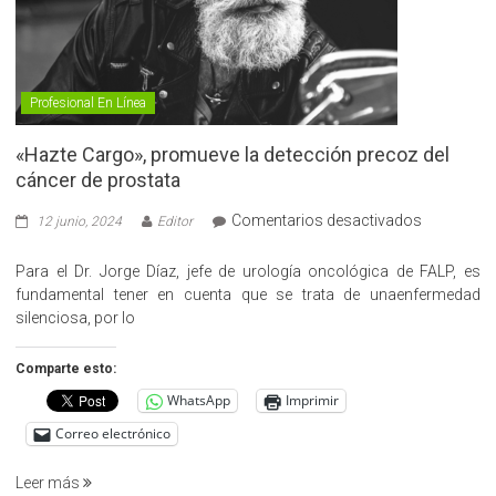
Profesional En Línea
«Hazte Cargo», promueve la detección precoz del
cáncer de prostata
en
Comentarios desactivados
12 junio, 2024
Editor
«Hazte
Cargo»,
Para el Dr. Jorge Díaz, jefe de urología oncológica de FALP, es
promueve
fundamental tener en cuenta que se trata de unaenfermedad
la
silenciosa, por lo
detección
precoz
Comparte esto:
del
WhatsApp
Imprimir
cáncer
de
Correo electrónico
prostata
Leer más