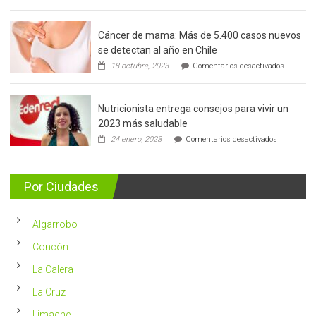
Cáncer de mama: Más de 5.400 casos nuevos
se detectan al año en Chile
en
18 octubre, 2023
Comentarios desactivados
Cáncer
de
mama:
Nutricionista entrega consejos para vivir un
Más
de
2023 más saludable
5.400
en
24 enero, 2023
Comentarios desactivados
casos
Nutricionis
nuevos
entrega
se
consejos
detectan
para
Por Ciudades
al
vivir
año
un
en
2023
Chile
Algarrobo
más
saludable
Concón
La Calera
La Cruz
Limache