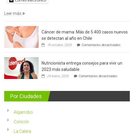
Correo electrónico
prostata
Leer más
Cáncer de mama: Más de 5.400 casos nuevos
se detectan al año en Chile
en
18 octubre, 2023
Comentarios desactivados
Cáncer
de
mama:
Nutricionista entrega consejos para vivir un
Más
de
2023 más saludable
5.400
en
24 enero, 2023
Comentarios desactivados
casos
Nutricionis
nuevos
entrega
se
consejos
detectan
para
Por Ciudades
al
vivir
año
un
en
2023
Chile
Algarrobo
más
saludable
Concón
La Calera