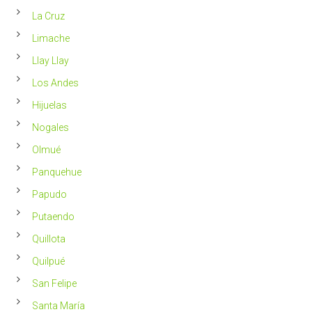
La Cruz
Limache
Llay Llay
Los Andes
Hijuelas
Nogales
Olmué
Panquehue
Papudo
Putaendo
Quillota
Quilpué
San Felipe
Santa María