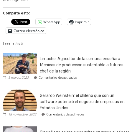
estudio
que
Comparte esto:
cuantif
WhatsApp
Imprimir
factore
de
Correo electrónico
incendi
foresta
Leer más
en
interfaz
Limache: Agricultor de la comuna enseñara
urbano
técnicas de producción sustentable a futuros
rural
chef de la región
de
en
3 marzo, 2023
Comentarios desactivados
Californ
Limache:
Agricultor
de
Gerardo Weinstein: el chileno que con un
la
comuna
software potenció el negocio de empresas en
enseñara
Estados Unidos
técnicas
en
de
18 noviembre, 2022
Comentarios desactivados
Gerardo
producción
Weinstein:
sustentable
el
a
chileno