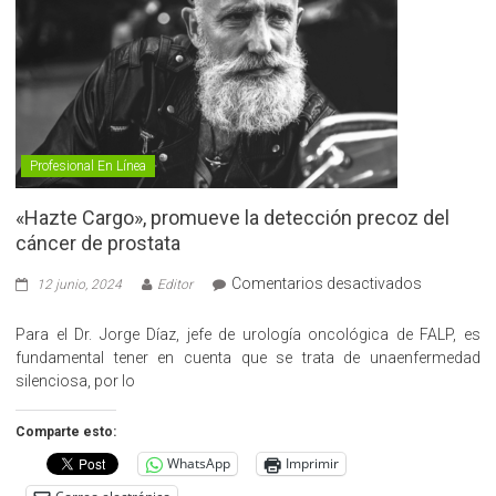
Profesional En Línea
«Hazte Cargo», promueve la detección precoz del
cáncer de prostata
en
Comentarios desactivados
12 junio, 2024
Editor
«Hazte
Cargo»,
Para el Dr. Jorge Díaz, jefe de urología oncológica de FALP, es
promueve
fundamental tener en cuenta que se trata de unaenfermedad
la
silenciosa, por lo
detección
precoz
Comparte esto:
del
WhatsApp
Imprimir
cáncer
de