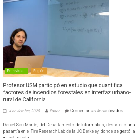
Entrevistas
Región
Profesor USM participó en estudio que cuantifica
factores de incendios forestales en interfaz urbano-
rural de California
en
Comentarios desactivados
4 noviembre, 2025
Editor
Profes
USM
Daniel San Martín, del Departamento de Informática, desarrolló una
partici
pasantía en el Fire Research Lab de la UC Berkeley, donde se gestó la
en
investigación