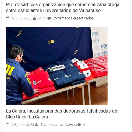
PDI desarticula organización que comercializaba droga
entre estudiantes universitarios de Valparaíso
en
5 junio, 2025
Editor
Comentarios desactivados
PDI
desarticula
organización
que
comercializaba
droga
entre
estudiantes
universitarios
de
Valparaíso
La Calera: Incautan prendas deportivas falsificadas del
Club Unión La Calera
15 junio, 2018
Webmaster - M. Cabrera
0